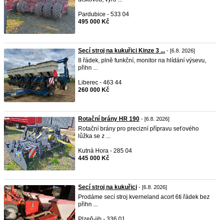
Pardubice - 533 04
495 000 Kč
Secí stroj na kukuřici Kinze 3 ...
- [6.8. 2026]
8 řádek, plně funkční, monitor na hlídání výsevu,
přihn ...
Liberec - 463 44
260 000 Kč
Rotační brány HR 190
- [6.8. 2026]
Rotační brány pro precizní přípravu seťového
lůžka se z ...
Kutná Hora - 285 04
445 000 Kč
Secí stroj na kukuřici
- [6.8. 2026]
Prodáme secí stroj kverneland acort 6ti řádek bez
přihn ...
Plzeň-jih - 336 01