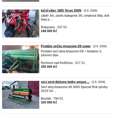
luční válec SMS Teran 300N
- [3.8. 2026]
záběr 3m, závěs kategorie 3N, smyková lišta, dvě
řady p ...
Rokycany - 337 01
168 000 Kč
Prodám sečku Amazone D9 super
- [2.8. 2026]
Prodám secí stroj Amazone D9 + Amatron 3,
zánovní stav ...
Rychnov nad Kněžnou - 517 21
350 000 Kč
seci stroj diskove botky amazo ...
- [1.8. 2026]
Secí stroj Amazone d9 3000 Special Rok výroby
2019 Ud ...
Bruntál - 794 01
320 000 Kč