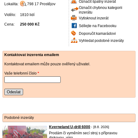
Označit špatný inzerát
Lokalita:
798 17
Prostějov
Označit chybnou kategorii
inzerátu
Vidělo:
1810 lidí
Vytisknout inzerát
Cena:
250 000 Kč
Sdílejte na Facebooku
Doporučit kamarádovi
Vyhledat podobné inzeráty
Kontaktovat inzerenta emailem
Kontaktovat emailem může pouze ověřený uživatel.
Vaše telefonní číslo
*
Odeslat
Podobné inzeráty
Kverneland U-drill 6000
- [8.8. 2026]
Prodám či vyměním secí stroj s přípravou
diskovou, výro ...