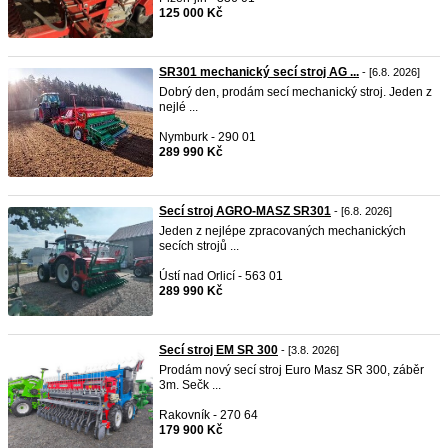
125 000 Kč
SR301 mechanický secí stroj AG ...
- [6.8. 2026]
Dobrý den, prodám secí mechanický stroj. Jeden z
nejlé ...
Nymburk - 290 01
289 990 Kč
Secí stroj AGRO-MASZ SR301
- [6.8. 2026]
Jeden z nejlépe zpracovaných mechanických
secích strojů ...
Ústí nad Orlicí - 563 01
289 990 Kč
Secí stroj EM SR 300
- [3.8. 2026]
Prodám nový secí stroj Euro Masz SR 300, záběr
3m. Sečk ...
Rakovník - 270 64
179 900 Kč