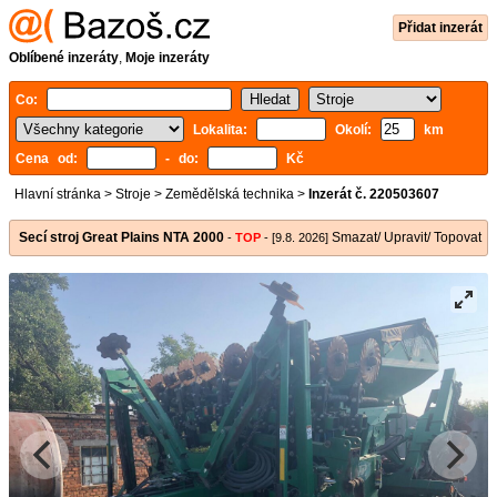
Přidat inzerát
Oblíbené inzeráty
,
Moje inzeráty
Co:
Lokalita:
Okolí:
km
Cena od:
- do:
Kč
Hlavní stránka
>
Stroje
>
Zemědělská technika
>
Inzerát č. 220503607
Secí stroj Great Plains NTA 2000
Smazat/ Upravit/ Topovat
-
TOP
- [9.8. 2026]