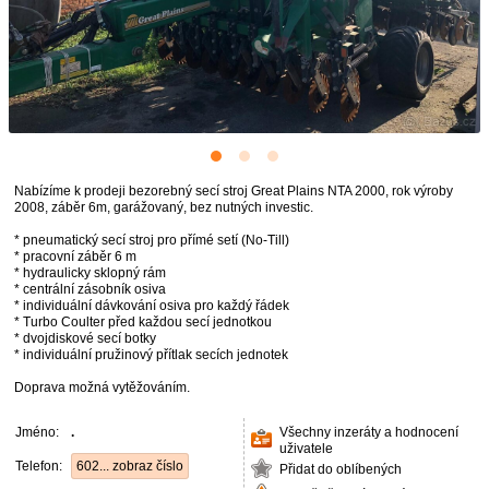
Nabízíme k prodeji bezorebný secí stroj Great Plains NTA 2000, rok výroby
2008, záběr 6m, garážovaný, bez nutných investic.
* pneumatický secí stroj pro přímé setí (No-Till)
* pracovní záběr 6 m
* hydraulicky sklopný rám
* centrální zásobník osiva
* individuální dávkování osiva pro každý řádek
* Turbo Coulter před každou secí jednotkou
* dvojdiskové secí botky
* individuální pružinový přítlak secích jednotek
Doprava možná vytěžováním.
Jméno:
.
Všechny inzeráty a hodnocení
uživatele
Telefon:
602... zobraz číslo
Přidat do oblíbených