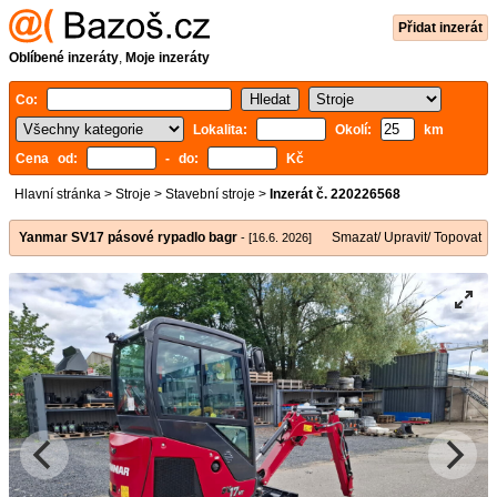
Přidat inzerát
Oblíbené inzeráty
,
Moje inzeráty
Co:
Lokalita:
Okolí:
km
Cena od:
- do:
Kč
Hlavní stránka
>
Stroje
>
Stavební stroje
>
Inzerát č. 220226568
Yanmar SV17 pásové rypadlo bagr
Smazat/ Upravit/ Topovat
- [16.6. 2026]