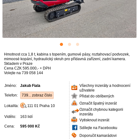
Hmotnost cca 1,8 t, kabina s topením, gumové pásy, roztahovací podvozek,
mimoosé kopání, hydraulický okruh pro přídavná zařízení, zadní kamera.
Skladem v Praze
Cena CZK 595.000,- + DPH
Volejte na 739 058 144
Jméno:
Jakub Fiala
Všechny inzeráty a hodnocení
uživatele
Telefon:
739... zobraz číslo
Přidat do oblíbených
Označit špatný inzerát
Lokalita:
111 01
Praha 10
Označit chybnou kategorii
inzerátu
Vidělo:
163 lidí
Vytisknout inzerát
Cena:
595 000 Kč
Sdílejte na Facebooku
Doporučit kamarádovi