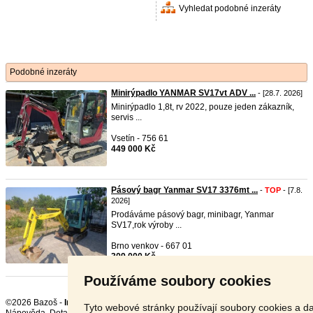
Vyhledat podobné inzeráty
Podobné inzeráty
Minirýpadlo YANMAR SV17vt ADV ...
- [28.7. 2026]
Minirýpadlo 1,8t, rv 2022, pouze jeden zákazník,
servis ...
Vsetín - 756 61
449 000 Kč
Pásový bagr Yanmar SV17 3376mt ...
-
TOP
- [7.8.
2026]
Prodáváme pásový bagr, minibagr, Yanmar
SV17,rok výroby ...
Brno venkov - 667 01
309 000 Kč
Používáme soubory cookies
©2026 Bazoš -
Inzerce, Bazar Stavební stroje
Tyto webové stránky používají soubory cookies a da