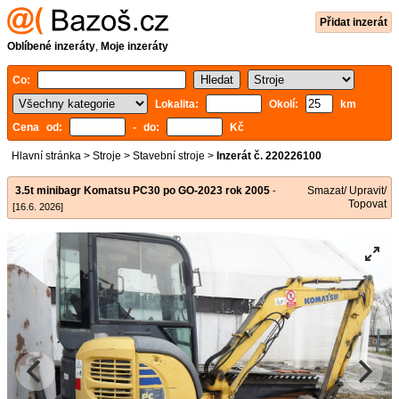
Přidat inzerát
Oblíbené inzeráty
,
Moje inzeráty
Co:
Lokalita:
Okolí:
km
Cena od:
- do:
Kč
Hlavní stránka
>
Stroje
>
Stavební stroje
>
Inzerát č. 220226100
3.5t minibagr Komatsu PC30 po GO-2023 rok 2005
Smazat/ Upravit/
-
Topovat
[16.6. 2026]