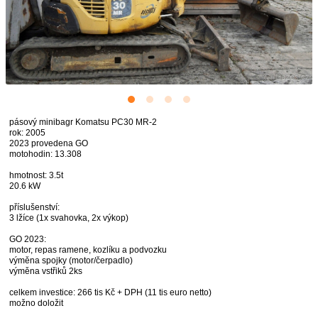
pásový minibagr Komatsu PC30 MR-2
rok: 2005
2023 provedena GO
motohodin: 13.308
hmotnost: 3.5t
20.6 kW
příslušenství:
3 lžíce (1x svahovka, 2x výkop)
GO 2023:
motor, repas ramene, kozlíku a podvozku
výměna spojky (motor/čerpadlo)
výměna vstřiků 2ks
celkem investice: 266 tis Kč + DPH (11 tis euro netto)
možno doložit