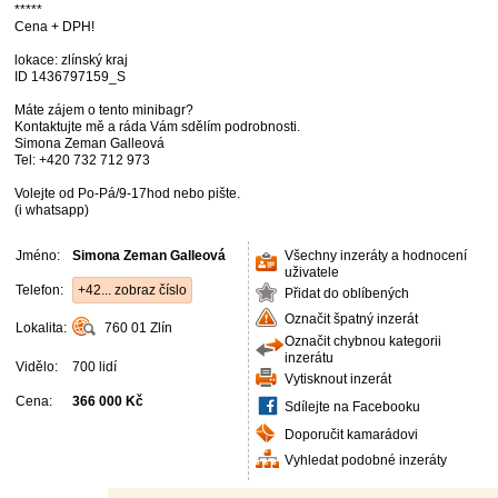
*****
Cena + DPH!
lokace: zlínský kraj
ID 1436797159_S
Máte zájem o tento minibagr?
Kontaktujte mě a ráda Vám sdělím podrobnosti.
Simona Zeman Galleová
Tel: +420 732 712 973
Volejte od Po-Pá/9-17hod nebo pište.
(i whatsapp)
Jméno:
Simona Zeman Galleová
Všechny inzeráty a hodnocení
uživatele
Telefon:
+42... zobraz číslo
Přidat do oblíbených
Označit špatný inzerát
Lokalita:
760 01
Zlín
Označit chybnou kategorii
inzerátu
Vidělo:
700 lidí
Vytisknout inzerát
Cena:
366 000 Kč
Sdílejte na Facebooku
Doporučit kamarádovi
Vyhledat podobné inzeráty