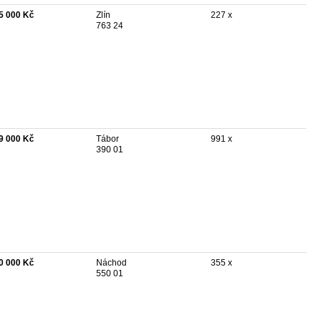
5 000 Kč
Zlín
227 x
763 24
9 000 Kč
Tábor
991 x
390 01
0 000 Kč
Náchod
355 x
550 01