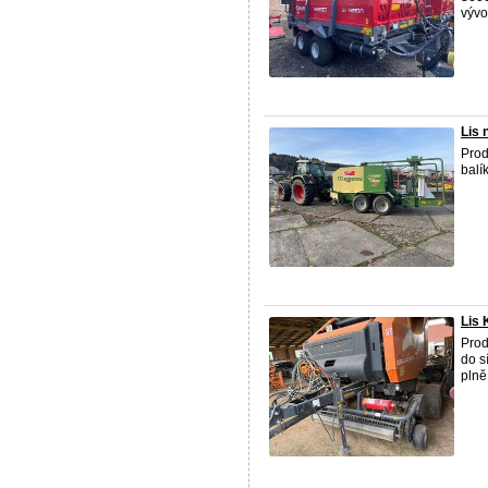
vývo
Lis 
Prod
balí
Lis 
Prod
do s
plně