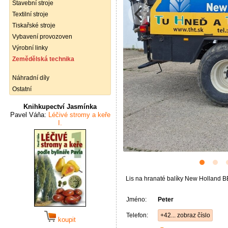
Stavební stroje
Textilní stroje
Tiskařské stroje
Vybavení provozoven
Výrobní linky
Zemědělská technika
Náhradní díly
Ostatní
Knihkupectví Jasmínka
Pavel Váňa:
Léčivé stromy a keře
I.
Lis na hranaté balíky New Holland BB
Jméno:
Peter
Telefon:
+42... zobraz číslo
koupit