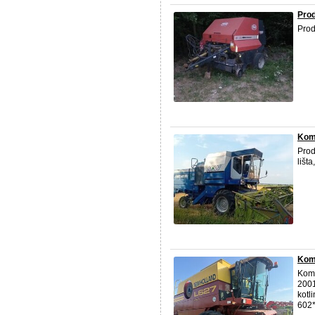
Prod
Prod
Kom
Prod
lišt
Komb
Komb
2001
kotl
602