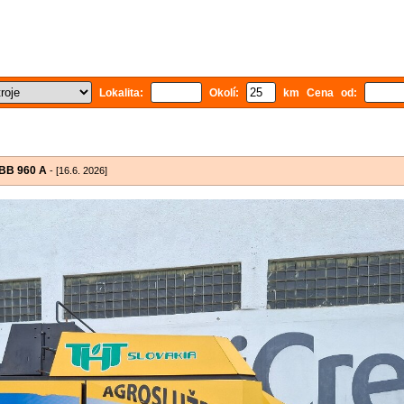
Lokalita:
Okolí:
km Cena od:
 BB 960 A
- [16.6. 2026]