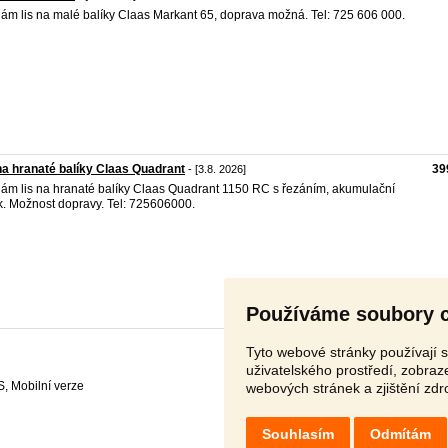
ám lis na malé balíky Claas Markant 65, doprava možná. Tel: 725 606 000.
na hranaté balíky Claas Quadrant
39
- [3.8. 2026]
ám lis na hranaté balíky Claas Quadrant 1150 RC s řezáním, akumulační
k. Možnost dopravy. Tel: 725606000.
Používáme soubory 
Tyto webové stránky používají s
uživatelského prostředí, zobra
S
,
webových stránek a zjištění zdr
Souhlasím
Odmítám