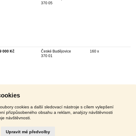
370 05
9 000 Kč
České Budějovice
160 x
370 01
cookies
oubory cookies a další sledovací nástroje s cílem vylepšení
zení přizpůsobeného obsahu a reklam, analýzy návštěvnosti
oje návštěvnosti.
Upravit mé předvolby