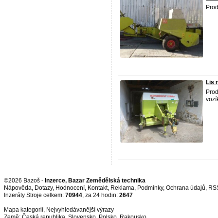
Prod
Lis 
Prod
vozí
©2026 Bazoš -
Inzerce, Bazar Zemědělská technika
Nápověda
,
Dotazy
,
Hodnocení
,
Kontakt
,
Reklama
,
Podmínky
,
Ochrana údajů
,
RS
Inzeráty Stroje celkem:
70944
, za 24 hodin:
2647
Mapa kategorií
,
Nejvyhledávanější výrazy
Země:
Česká republika
,
Slovensko
,
Polsko
,
Rakousko