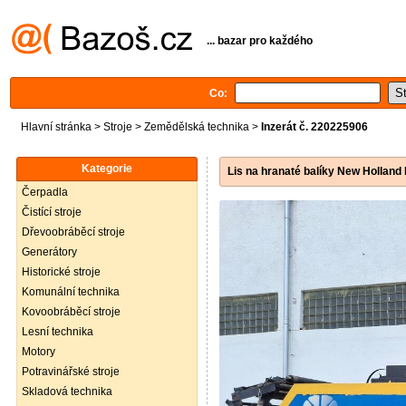
... bazar pro každého
Co:
Hlavní stránka
>
Stroje
>
Zemědělská technika
>
Inzerát č. 220225906
Kategorie
Lis na hranaté balíky New Holland
Čerpadla
Čistící stroje
Dřevoobráběcí stroje
Generátory
Historické stroje
Komunální technika
Kovoobráběcí stroje
Lesní technika
Motory
Potravinářské stroje
Skladová technika