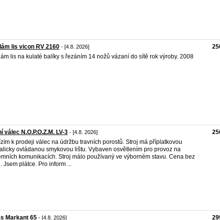
ám lis vicon RV 2160
25
- [4.8. 2026]
ám lis na kulaté balíky s řezáním 14 nožů vázaní do sítě rok výroby. 2008
í válec N.O.P.O.Z.M. LV-3
25
- [4.8. 2026]
zím k prodeji válec na údržbu travních porostů. Stroj má příplatkovou
alicky ovládanou smykovou lištu. Vybaven osvětlením pro provoz na
mních komunikacích. Stroj málo používaný ve výborném stavu. Cena bez
 Jsem plátce. Pro inform ...
s Markant 65
29
- [4.8. 2026]