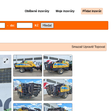
Oblíbené inzeráty
Moje inzeráty
Přidat inzerát
- do:
Kč
Smazat/ Upravit/ Topovat