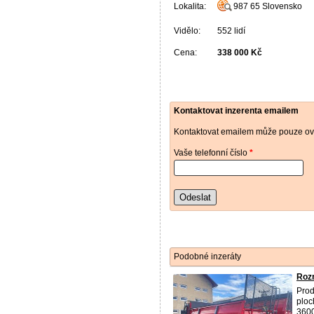
Lokalita:
987 65
Slovensko
Vidělo:
552 lidí
Cena:
338 000 Kč
Kontaktovat inzerenta emailem
Kontaktovat emailem může pouze ově
Vaše telefonní číslo
*
Odeslat
Podobné inzeráty
Rozm
Prod
ploc
3600