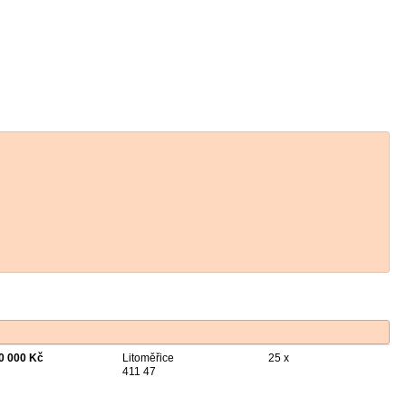
0 000 Kč
Litoměřice
25 x
411 47