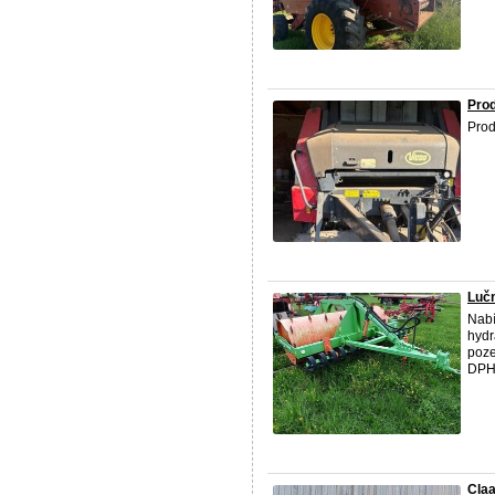
Prod
Prod
Lučn
Nabí
hydr
poze
DPH.
Claa