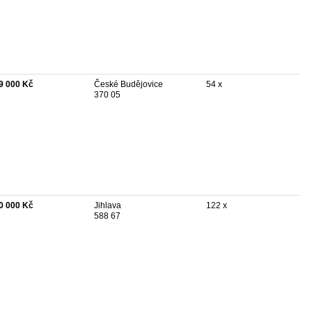
9 000 Kč
České Budějovice
54 x
370 05
0 000 Kč
Jihlava
122 x
588 67