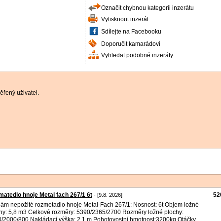
Označit chybnou kategorii inzerátu
Vytisknout inzerát
Sdílejte na Facebooku
Doporučit kamarádovi
Vyhledat podobné inzeráty
řený uživatel.
atedlo hnoje Metal fach 267/1 6t
52
- [9.8. 2026]
ám nepožité rozmetadlo hnoje Metal-Fach 267/1: Nosnost: 6t Objem ložné
hy: 5,8 m3 Celkové rozměry: 5390/2365/2700 Rozměry ložné plochy:
/2000/800 Nakládací výška: 2,1 m Pohotovostní hmotnost:3200kg Otáčky