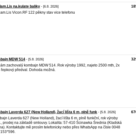
am.Lis na.kulate baliky
18
- [6.8. 2026]
am.Lis Vicon.RF 122 pěkny stav vice telefonu
bajn MDW 514
32
- [5.8. 2026]
ám zachovalý kombajn MDW 514. Rok výroby 1992, najeto 2500 mth, 2x
a, řepkový předval. Dohoda možná.
ajn Laverda 627 (New Holland), žací lišta 6 m, plně funk
67
- [5.8. 2026]
ajn Laverda 627 (New Holland), žací lišta 6 m, plně funkční, rok výroby
, prodej na základě smlouvy. Lokalita: 57-410 Ścinawka Średnia (Kladská
ina). Kontaktujte mě prosím telefonicky nebo přes WhatsApp na čísle 0048
*153*596.