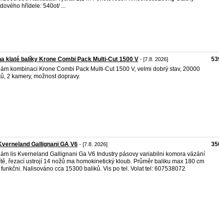
dového hřídele: 540ot/ ...
na klaté balíky Krone Combi Pack Multi-Cut 1500 V
53
- [7.8. 2026]
ám kombinaci Krone Combi Pack Multi-Cut 1500 V, velmi dobrý stav, 20000
ků, 2 kamery, možnost dopravy.
Kverneland Gallignani GA V6
35
- [7.8. 2026]
ám lis Kverneland Gallignani Ga V6 Industry pásovy variabilni komora vázání
ítě, řezací ustrojí 14 nožů ma homokinetický kloub. Průměr baliku max 180 cm
 funkčni. Nalisováno cca 15300 baliků. Vis po tel. Volat tel: 607538072