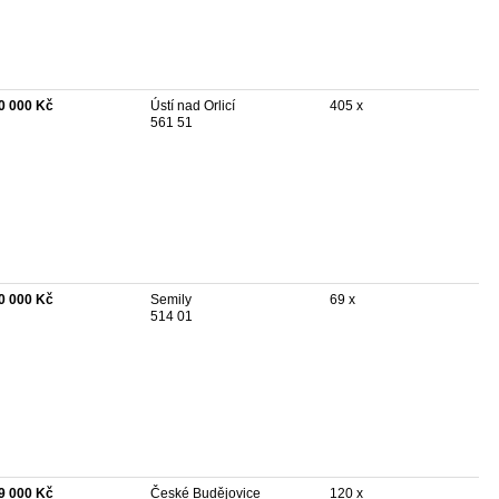
0 000 Kč
Ústí nad Orlicí
405 x
561 51
0 000 Kč
Semily
69 x
514 01
9 000 Kč
České Budějovice
120 x