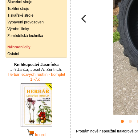
Stavební stroje
Textilní stroje
Tiskařské stroje
Vybavení provozoven
Výrobní linky
Zemědělská technika
Náhradní díly
Ostatní
Knihkupectví Jasmínka
Jiří Janča, Josef A. Zentrich:
Herbář léčivých rostlin - komplet
1.-7.díl
Prodám nové nepoužité traktorové pn
koupit