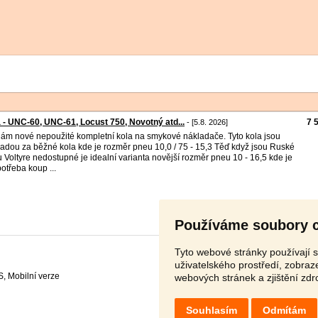
 - UNC-60, UNC-61, Locust 750, Novotný atd...
7 
- [5.8. 2026]
ám nové nepoužité kompletní kola na smykové nákladače. Tyto kola jsou
adou za běžné kola kde je rozměr pneu 10,0 / 75 - 15,3 Těď když jsou Ruské
 Voltyre nedostupné je idealní varianta novější rozměr pneu 10 - 16,5 kde je
potřeba koup ...
Používáme soubory 
Tyto webové stránky používají s
uživatelského prostředí, zobra
S
,
webových stránek a zjištění zdr
Souhlasím
Odmítám