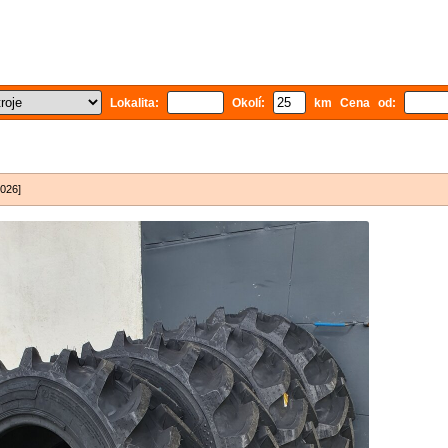
Lokalita:
Okolí:
km Cena od:
2026]