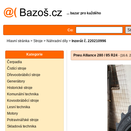
... bazar pro každého
Co:
Hlavní stránka
>
Stroje
>
Náhradní díly
>
Inzerát č. 220210996
Kategorie
Pneu Alliance 280 / 85 R24
- [16.6. 
Čerpadla
Čistící stroje
Dřevoobráběcí stroje
Generátory
Historické stroje
Komunální technika
Kovoobráběcí stroje
Lesní technika
Motory
Potravinářské stroje
Skladová technika