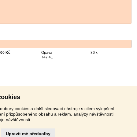
500 Kč
Opava
86 x
747 41
cookies
oubory cookies a další sledovací nástroje s cílem vylepšení
zení přizpůsobeného obsahu a reklam, analýzy návštěvnosti
oje návštěvnosti.
Upravit mé předvolby