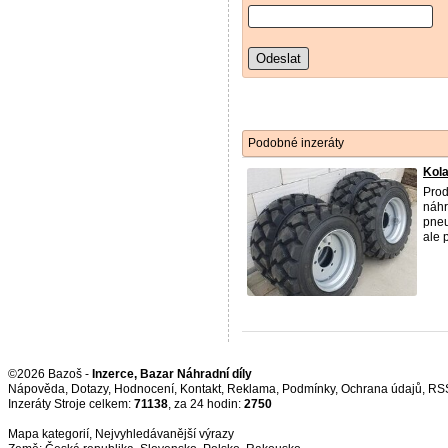
Odeslat
Podobné inzeráty
Kola
Prod
náhr
pneu
ale 
©2026 Bazoš -
Inzerce, Bazar Náhradní díly
Nápověda
,
Dotazy
,
Hodnocení
,
Kontakt
,
Reklama
,
Podmínky
,
Ochrana údajů
,
RS
Inzeráty Stroje celkem:
71138
, za 24 hodin:
2750
Mapa kategorií
,
Nejvyhledávanější výrazy