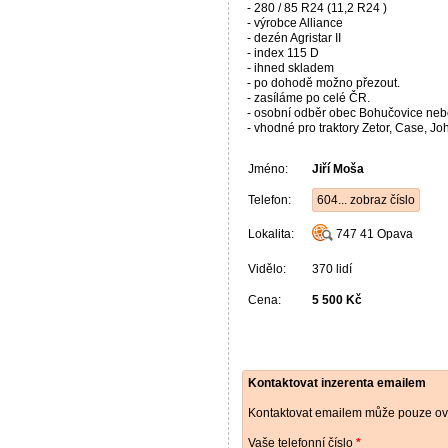
- 280 / 85 R24 (11,2 R24 )
- výrobce Alliance
- dezén Agristar II
- index 115 D
- ihned skladem
- po dohodě možno přezout.
- zasíláme po celé ČR.
- osobní odběr obec Bohučovice neb
- vhodné pro traktory Zetor, Case, Jo
Jméno:
Jiří Moša
Telefon:
604... zobraz číslo
Lokalita:
747 41
Opava
Vidělo:
370 lidí
Cena:
5 500 Kč
Kontaktovat inzerenta emailem
Kontaktovat emailem může pouze ově
Vaše telefonní číslo
*