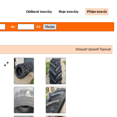
Oblíbené inzeráty
Moje inzeráty
Přidat inzerát
- do:
Kč
Smazat/ Upravit/ Topovat