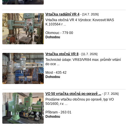
Vrtačka radiální VR 4
- [14.7. 2026]
Vrtačka otočná VR 4 Výrobce: Kovosvit MAS
K.103564 r ...
Olomouc - 779 00
Dohodou
Vrtačka otočná VR 8
- [11.7. 2026]
Technické údaje: VR83/VR84 max. průměr vrtání
do oce ...
Most - 435 42
Dohodou
VO 50 vrtačka otočná po opravě ...
- [7.7. 2026]
Prodáme vrtačku otočnou po opravě, typ VO
50/1600, r.v. ...
Příbram - 263 01
Dohodou