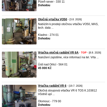
Plzeň-sever - 330 11
Dohodou
Otočná vrtačka VO50
- [3.8. 2026]
Nabízím k prodeji otočnou vrtačku VO50, MAS,
tech. data ...
Kladno - 274 01
Dohodou
Vrtačka otočná radiální VR 6A
-
TOP
- [8.8. 2026]
Naložení zajistíme, více informací na tel. Vrta ...
Ústí nad Orlicí - 564 01
45 000 Kč
Vrtačka radiální VR 6
- [19.7. 2026]
Otočná sloupová vrtačka VR 6 TOS K.103812
Včetně upí ...
Olomouc - 779 00
Dohodou