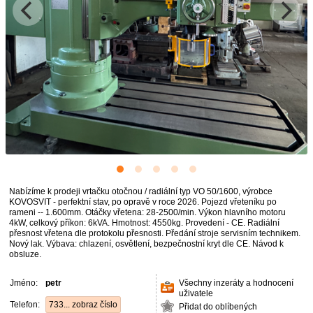
Nabízíme k prodeji vrtačku otočnou / radiální typ VO 50/1600, výrobce
KOVOSVIT - perfektní stav, po opravě v roce 2026. Pojezd vřeteníku po
rameni -- 1.600mm. Otáčky vřetena: 28-2500/min. Výkon hlavního motoru
4kW, celkový příkon: 6kVA. Hmotnost: 4550kg. Provedení - CE. Radiální
přesnost vřetena dle protokolu přesnosti. Předání stroje servisním technikem.
Nový lak. Výbava: chlazení, osvětlení, bezpečnostní kryt dle CE. Návod k
obsluze.
Jméno:
petr
Všechny inzeráty a hodnocení
uživatele
Telefon:
733... zobraz číslo
Přidat do oblíbených