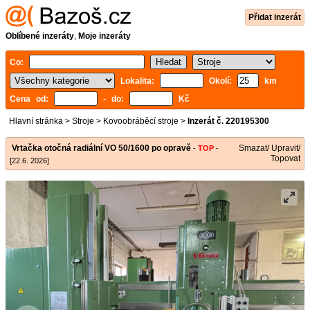
Přidat inzerát
Oblíbené inzeráty
,
Moje inzeráty
Co:
Lokalita:
Okolí:
km
Cena od:
- do:
Kč
Hlavní stránka
>
Stroje
>
Kovoobráběcí stroje
>
Inzerát č. 220195300
Vrtačka otočná radiální VO 50/1600 po opravě
Smazat/ Upravit/
-
TOP
-
Topovat
[22.6. 2026]