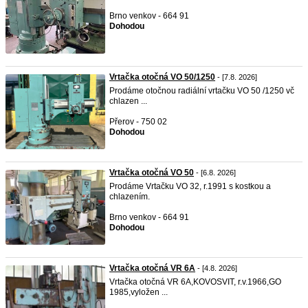
Brno venkov - 664 91
Dohodou
Vrtačka otočná VO 50/1250
- [7.8. 2026]
Prodáme otočnou radiální vrtačku VO 50 /1250 vč
chlazen ...
Přerov - 750 02
Dohodou
Vrtačka otočná VO 50
- [6.8. 2026]
Prodáme Vrtačku VO 32, r.1991 s kostkou a
chlazením.
Brno venkov - 664 91
Dohodou
Vrtačka otočná VR 6A
- [4.8. 2026]
Vrtačka otočná VR 6A,KOVOSVIT, r.v.1966,GO
1985,vyložen ...