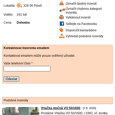
Označit špatný inzerát
Lokalita:
326 00
Plzeň
Označit chybnou kategorii
inzerátu
Vidělo:
241 lidí
Vytisknout inzerát
Cena:
Dohodou
Sdílejte na Facebooku
Doporučit kamarádovi
Vyhledat podobné inzeráty
Kontaktovat inzerenta emailem
Kontaktovat emailem může pouze ověřený uživatel.
Vaše telefonní číslo
*
Odeslat
Podobné inzeráty
Vrtačka otočná VO 50/1600
- [7.8. 2026]
Prodáme Vrtačku VO 50/1600, r.1992, vč. kostky.