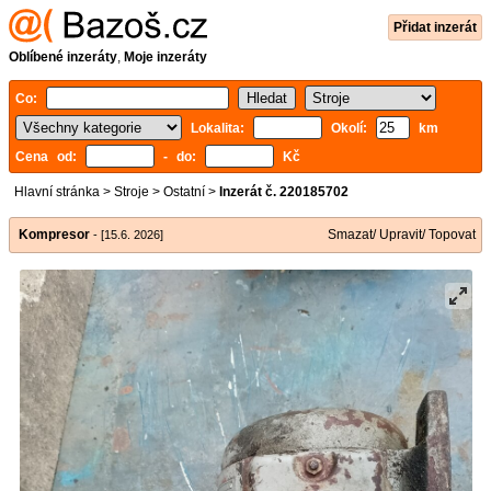
Přidat inzerát
Oblíbené inzeráty
,
Moje inzeráty
Co:
Lokalita:
Okolí:
km
Cena od:
- do:
Kč
Hlavní stránka
>
Stroje
>
Ostatní
>
Inzerát č. 220185702
Kompresor
Smazat/ Upravit/ Topovat
- [15.6. 2026]