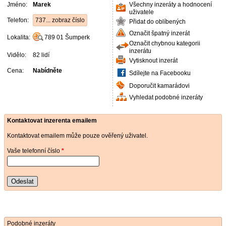
Jméno:
Marek
Všechny inzeráty a hodnocení
uživatele
Telefon:
737... zobraz číslo
Přidat do oblíbených
Označit špatný inzerát
Lokalita:
789 01
Šumperk
Označit chybnou kategorii
inzerátu
Vidělo:
82 lidí
Vytisknout inzerát
Cena:
Nabídněte
Sdílejte na Facebooku
Doporučit kamarádovi
Vyhledat podobné inzeráty
Kontaktovat inzerenta emailem
Kontaktovat emailem může pouze ověřený uživatel.
Vaše telefonní číslo
*
Odeslat
Podobné inzeráty