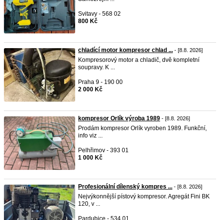
Svitavy - 568 02
800 Kč
chladící motor kompresor chlad ...
- [8.8. 2026]
Kompresorový motor a chladič, dvě kompletní
soupravy. K ...
Praha 9 - 190 00
2 000 Kč
kompresor Orlík výroba 1989
- [8.8. 2026]
Prodám kompresor Orlík vyroben 1989. Funkční,
info viz ...
Pelhřimov - 393 01
1 000 Kč
Profesionální dílenský kompres ...
- [8.8. 2026]
Nejvýkonnější pístový kompresor. Agregát Fini BK
120, v ...
Pardubice - 534 01