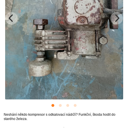
Neshání někdo kompresor s odkalovací nádrží? Funkční, škoda hodit do
starého železa.