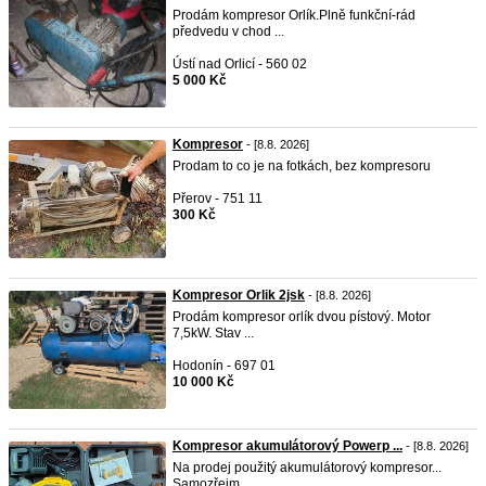
Prodám kompresor Orlík.Plně funkční-rád
předvedu v chod ...
Ústí nad Orlicí - 560 02
5 000 Kč
Kompresor
- [8.8. 2026]
Prodam to co je na fotkách, bez kompresoru
Přerov - 751 11
300 Kč
Kompresor Orlik 2jsk
- [8.8. 2026]
Prodám kompresor orlík dvou pístový. Motor
7,5kW. Stav ...
Hodonín - 697 01
10 000 Kč
Kompresor akumulátorový Powerp ...
- [8.8. 2026]
Na prodej použitý akumulátorový kompresor...
Samozřejm ...