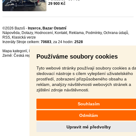
29 900 Kč
©2026 Bazoš -
Inzerce, Bazar Ostatní
Nápověda
,
Dotazy
,
Hodnocení
,
Kontakt
,
Reklama
,
Podmínky
,
Ochrana údajů
,
RSS
,
Inzeráty Stroje celkem:
70683
, za 24 hodin:
2528
Mapa kategorií
,
Nejvyhledávanější výrazy
Používáme soubory cookies
Země:
Česká republika
,
Slovensko
,
Polsko
,
Rakousko
Tyto webové stránky používají soubory cookies a da
sledovací nástroje s cílem vylepšení uživatelského
prostředí, zobrazení přizpůsobeného obsahu a
reklam, analýzy návštěvnosti webových stránek a
zjištění zdroje návštěvnosti.
Souhlasím
Odmítám
Upravit mé předvolby