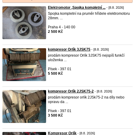
Elektromotor ,Spojka kompletní ...
- [8.8. 2026]
Spojka kompletní na pruměr hřídele elektromotoru
28mm. ...
Praha 4 - 140 00
2 500 Kč
kompresor Orlík 3JSK75
- [8.8. 2026]
prodám kompresor Orlík 3JSK75 nejspíš funkčí
uloženka ...
Písek - 397 01
5 500 Kč
kompresor Orlík 2JSK75-2
- [8.8. 2026]
prodám kompresor orlík 2JSk75-2 na díly nebo
opravu da ...
Písek - 397 01
3 500 Kč
Kompresor Orlík
- [8.8. 2026]