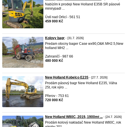
Nabízím k prodeji New Holland E35B SR pásové
minirypadl ...
Ústí nad Orlicí - 561 51
459 000 Kč
Kolovy bagr
- [31.7. 2026]
Predam otocny bager Case wx90,O&K MH2.5,New
holland MH2 ...
Zahraničí - 987 66
480 000 Kč
New Holland Kobelco E235
- [27.7. 2026]
Prodám pásový bagr New Holland E235, Váha
25t, rok výro ...
Přerov - 753 61
720 000 Kč
New Holland W80C, 2019, 1900mt ...
- [24.7. 2026]
Prodám kolový nakladač New Holland W80C, rok
výroby 201 ...