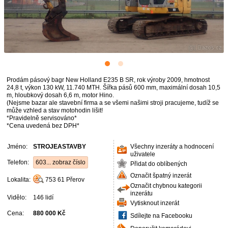
Prodám pásový bagr New Holland E235 B SR, rok výroby 2009, hmotnost
24,8 t, výkon 130 kW, 11.740 MTH. Šířka pásů 600 mm, maximální dosah 10,5
m, hloubkový dosah 6,6 m, motor Hino.
(Nejsme bazar ale stavební firma a se všemi našimi stroji pracujeme, tudíž se
může vzhled a stav motohodin lišit!
*Pravidelně servisováno*
*Cena uvedená bez DPH*
Jméno:
STROJEASTAVBY
Všechny inzeráty a hodnocení
uživatele
Telefon:
603... zobraz číslo
Přidat do oblíbených
Označit špatný inzerát
Lokalita:
753 61
Přerov
Označit chybnou kategorii
inzerátu
Vidělo:
146 lidí
Vytisknout inzerát
Cena:
880 000 Kč
Sdílejte na Facebooku