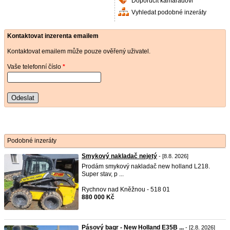
Doporučit kamarádovi
Vyhledat podobné inzeráty
Kontaktovat inzerenta emailem
Kontaktovat emailem může pouze ověřený uživatel.
Vaše telefonní číslo
*
Odeslat
Podobné inzeráty
Smykový nakladač nejetý
- [8.8. 2026]
Prodám smykový nakladač new holland L218.
Super stav, p ...
Rychnov nad Kněžnou - 518 01
880 000 Kč
Pásový bagr - New Holland E35B ...
- [2.8. 2026]