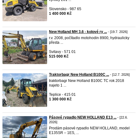
Slovensko - 987 65
1 400 000 Kč
New Holland MH 3.6 - kolové ry ...
- [19.7. 2026]
r.v. 2008, počítadlo motohodin 8900, hydraulicky
přesta ...
Svitavy - 571 01
515 000 Kč
Traktorbagr New Holland B100C ...
- [12.7. 2026]
traktorbagr New Holland B100C TC rok 2018
najeto 1 ...
Teplice - 415 01
1 300 000 Kč
Pásové rypadlo NEW HOLLAND E13 ...
- [22.6.
2026]
Prodám pásové rypadlo NEW HOLLAND, model
E135SR – 1ES, ...