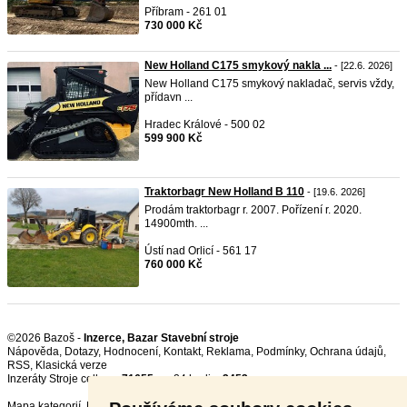
Příbram - 261 01
730 000 Kč
New Holland C175 smykový nakla ...
- [22.6. 2026]
New Holland C175 smykový nakladač, servis vždy,
přídavn ...
Hradec Králové - 500 02
599 900 Kč
Traktorbagr New Holland B 110
- [19.6. 2026]
Prodám traktorbagr r. 2007. Pořízení r. 2020.
14900mth. ...
Ústí nad Orlicí - 561 17
760 000 Kč
©2026 Bazoš -
Inzerce, Bazar Stavební stroje
Nápověda
,
Dotazy
,
Hodnocení
,
Kontakt
,
Reklama
,
Podmínky
,
Ochrana údajů
,
RSS
,
Inzeráty Stroje celkem:
71655
, za 24 hodin:
2453
Mapa kategorií
,
Nejvyhledávanější výrazy