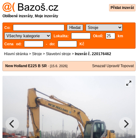
Přidat inzerát
Oblíbené inzeráty
,
Moje inzeráty
Co:
Lokalita:
Okolí:
km
Cena od:
- do:
Kč
Hlavní stránka
>
Stroje
>
Stavební stroje
>
Inzerát č. 220176462
New Holland E225 B SR
Smazat/ Upravit/ Topovat
- [15.6. 2026]