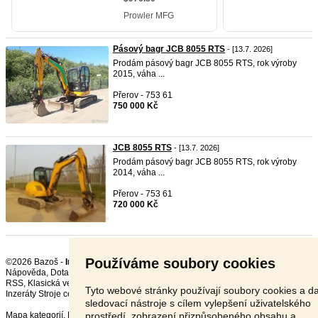
Pásový bagr JCB 8055 RTS
- [13.7. 2026]
Prodám pásový bagr JCB 8055 RTS, rok výroby
2015, váha ...
Přerov - 753 61
750 000 Kč
JCB 8055 RTS
- [13.7. 2026]
Prodám pásový bagr JCB 8055 RTS, rok výroby
2014, váha ...
Přerov - 753 61
720 000 Kč
Používáme soubory cookies
©2026 Bazoš -
Inzerce, Bazar Stavební stroje
Nápověda
,
Dotazy
,
Hodnocení
,
Kontakt
,
Reklama
,
Podmínky
,
Ochrana údajů
,
RSS
,
Tyto webové stránky používají soubory cookies a da
Inzeráty Stroje celkem:
70997
, za 24 hodin:
3393
sledovací nástroje s cílem vylepšení uživatelského
prostředí, zobrazení přizpůsobeného obsahu a
Mapa kategorií
,
Nejvyhledávanější výrazy