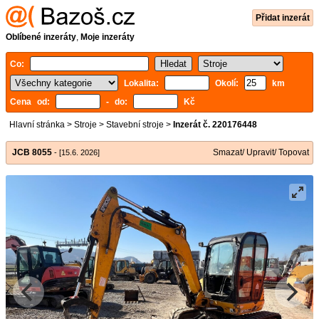
Přidat inzerát
Oblíbené inzeráty
,
Moje inzeráty
Co:
Lokalita:
Okolí:
km
Cena od:
- do:
Kč
Hlavní stránka
>
Stroje
>
Stavební stroje
>
Inzerát č. 220176448
JCB 8055
Smazat/ Upravit/ Topovat
- [15.6. 2026]