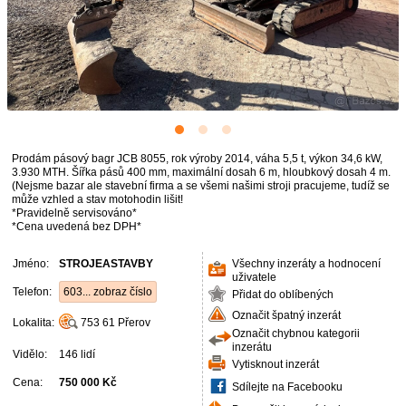
Prodám pásový bagr JCB 8055, rok výroby 2014, váha 5,5 t, výkon 34,6 kW,
3.930 MTH. Šířka pásů 400 mm, maximální dosah 6 m, hloubkový dosah 4 m.
(Nejsme bazar ale stavební firma a se všemi našimi stroji pracujeme, tudíž se
může vzhled a stav motohodin lišit!
*Pravidelně servisováno*
*Cena uvedená bez DPH*
Jméno:
STROJEASTAVBY
Všechny inzeráty a hodnocení
uživatele
Telefon:
603... zobraz číslo
Přidat do oblíbených
Označit špatný inzerát
Lokalita:
753 61
Přerov
Označit chybnou kategorii
inzerátu
Vidělo:
146 lidí
Vytisknout inzerát
Cena:
750 000 Kč
Sdílejte na Facebooku