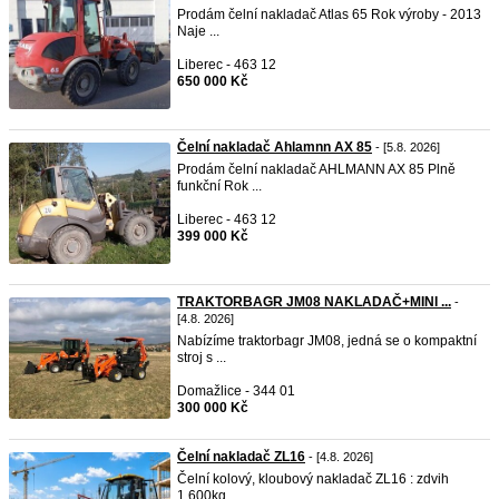
Prodám čelní nakladač Atlas 65 Rok výroby - 2013
Naje ...
Liberec - 463 12
650 000 Kč
Čelní nakladač Ahlamnn AX 85
- [5.8. 2026]
Prodám čelní nakladač AHLMANN AX 85 Plně
funkční Rok ...
Liberec - 463 12
399 000 Kč
TRAKTORBAGR JM08 NAKLADAČ+MINI ...
-
[4.8. 2026]
Nabízíme traktorbagr JM08, jedná se o kompaktní
stroj s ...
Domažlice - 344 01
300 000 Kč
Čelní nakladač ZL16
- [4.8. 2026]
Čelní kolový, kloubový nakladač ZL16 : zdvih
1.600kg, ...