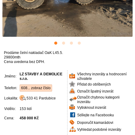
Prodáme čelní nakladač OaK L45.5.
29800mth
Cena uvedena bez DPH.
LZ STAVBY A DEMOLICE
Všechny inzeráty a hodnocení
Jméno:
s.r.o.
uživatele
Přidat do oblíbených
Telefon:
608... zobraz číslo
Označit špatný inzerát
Označit chybnou kategorii
Lokalita:
533 41
Pardubice
inzerátu
Vytisknout inzerát
Vidělo:
153 lidí
Sdílejte na Facebooku
Cena:
458 000 Kč
Doporučit kamarádovi
Vyhledat podobné inzeráty