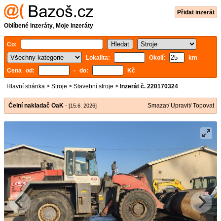
Přidat inzerát
Oblíbené inzeráty
,
Moje inzeráty
Co:
Lokalita:
Okolí:
km
Cena od:
- do:
Kč
Hlavní stránka
>
Stroje
>
Stavební stroje
>
Inzerát č. 220170324
Čelní nakladač OaK
Smazat/ Upravit/ Topovat
- [15.6. 2026]