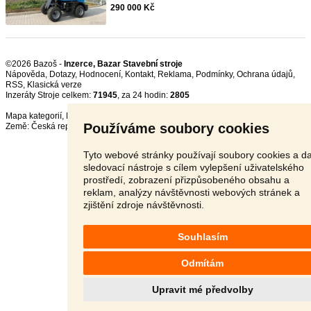
290 000 Kč
©2026 Bazoš -
Inzerce, Bazar Stavební stroje
Nápověda
,
Dotazy
,
Hodnocení
,
Kontakt
,
Reklama
,
Podmínky
,
Ochrana údajů
,
RSS
,
Inzeráty Stroje celkem:
71945
, za 24 hodin:
2805
Mapa kategorií
,
Nejvyhledávanější výrazy
Používáme soubory cookies
Země:
Česká republika
,
Slovensko
,
Polsko
,
Rakousko
Tyto webové stránky používají soubory cookies a da
sledovací nástroje s cílem vylepšení uživatelského
prostředí, zobrazení přizpůsobeného obsahu a
reklam, analýzy návštěvnosti webových stránek a
zjištění zdroje návštěvnosti.
Souhlasím
Odmítám
Upravit mé předvolby