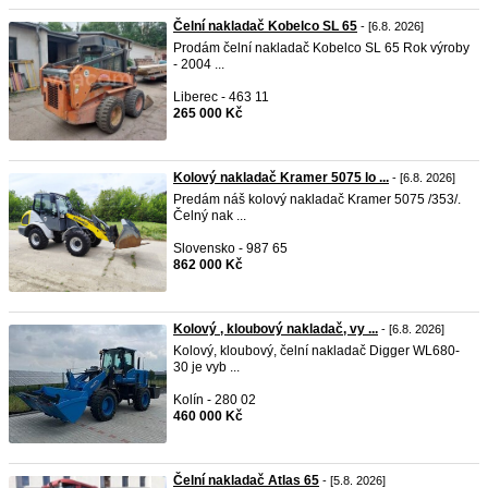
Čelní nakladač Kobelco SL 65
- [6.8. 2026]
Prodám čelní nakladač Kobelco SL 65 Rok výroby
- 2004 ...
Liberec - 463 11
265 000 Kč
Kolový nakladač Kramer 5075 lo ...
- [6.8. 2026]
Predám náš kolový nakladač Kramer 5075 /353/.
Čelný nak ...
Slovensko - 987 65
862 000 Kč
Kolový , kloubový nakladač, vy ...
- [6.8. 2026]
Kolový, kloubový, čelní nakladač Digger WL680-
30 je vyb ...
Kolín - 280 02
460 000 Kč
Čelní nakladač Atlas 65
- [5.8. 2026]