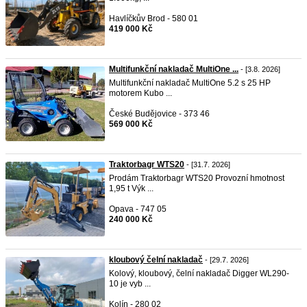
Havlíčkův Brod - 580 01
419 000 Kč
Multifunkční nakladač MultiOne ...
- [3.8. 2026]
Multifunkční nakladač MultiOne 5.2 s 25 HP
motorem Kubo ...
České Budějovice - 373 46
569 000 Kč
Traktorbagr WTS20
- [31.7. 2026]
Prodám Traktorbagr WTS20 Provozní hmotnost
1,95 t Výk ...
Opava - 747 05
240 000 Kč
kloubový čelní nakladač
- [29.7. 2026]
Kolový, kloubový, čelní nakladač Digger WL290-
10 je vyb ...
Kolín - 280 02