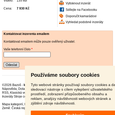
Vidělo:
135 lidí
Vytisknout inzerát
Cena:
7 930 Kč
Sdílejte na Facebooku
Doporučit kamarádovi
Vyhledat podobné inzeráty
Kontaktovat inzerenta emailem
Kontaktovat emailem může pouze ověřený uživatel.
Vaše telefonní číslo
*
Odeslat
Používáme soubory cookies
Tyto webové stránky používají soubory cookies a da
©2026 Bazoš -
Inzerce, Bazar Kovoobráběcí stroje
Nápověda
,
Dotazy
,
Hodnocení
,
Kontakt
,
Reklama
,
Podmínky
,
Ochrana údajů
,
sledovací nástroje s cílem vylepšení uživatelského
RSS
,
prostředí, zobrazení přizpůsobeného obsahu a
Inzeráty Stroje celkem:
72281
, za 24 hodin:
2704
reklam, analýzy návštěvnosti webových stránek a
zjištění zdroje návštěvnosti.
Mapa kategorií
,
Nejvyhledávanější výrazy
Země:
Česká republika
,
Slovensko
,
Polsko
,
Rakousko
Souhlasím