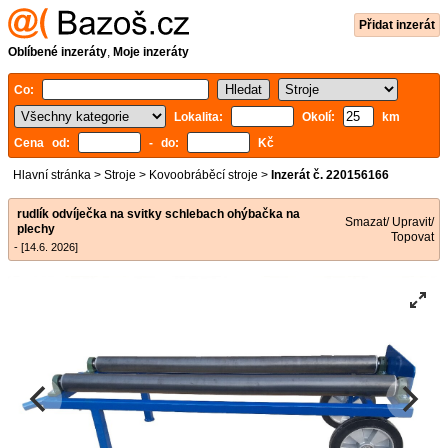
Přidat inzerát
Oblíbené inzeráty
,
Moje inzeráty
Co:
Lokalita:
Okolí:
km
Cena od:
- do:
Kč
Hlavní stránka
>
Stroje
>
Kovoobráběcí stroje
>
Inzerát č. 220156166
rudlík odvíječka na svitky schlebach ohýbačka na
Smazat/ Upravit/
plechy
Topovat
- [14.6. 2026]