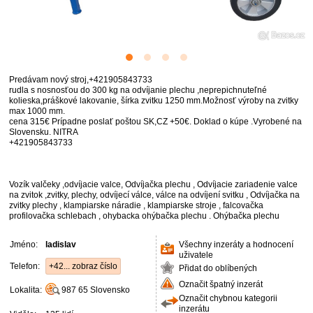
Predávam nový stroj,+421905843733
rudla s nosnosťou do 300 kg na odvíjanie plechu ,neprepichnuteľné
kolieska,práškové lakovanie, šírka zvitku 1250 mm.Možnosť výroby na zvitky
max 1000 mm.
cena 315€ Prípadne poslať poštou SK,CZ +50€. Doklad o kúpe .Vyrobené na
Slovensku. NITRA
+421905843733
Vozík valčeky ,odvíjacie valce, Odvíjačka plechu , Odvíjacie zariadenie valce
na zvitok ,zvitky, plechy, odvíjecí válce, válce na odvíjení svitku , Odvíjačka na
zvitky plechy , klampiarske náradie , klampiarske stroje , falcovačka
profilovačka schlebach , ohybacka ohýbačka plechu . Ohýbačka plechu
Jméno:
ladislav
Všechny inzeráty a hodnocení
uživatele
Telefon:
+42... zobraz číslo
Přidat do oblíbených
Označit špatný inzerát
Lokalita:
987 65
Slovensko
Označit chybnou kategorii
inzerátu