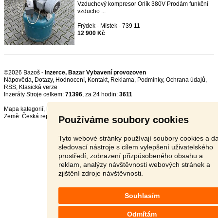
Vzduchový kompresor Orlík 380V Prodám funkční
vzducho ...
Frýdek - Místek - 739 11
12 900 Kč
©2026 Bazoš -
Inzerce, Bazar Vybavení provozoven
Nápověda
,
Dotazy
,
Hodnocení
,
Kontakt
,
Reklama
,
Podmínky
,
Ochrana údajů
,
RSS
,
Inzeráty Stroje celkem:
71396
, za 24 hodin:
3611
Mapa kategorií
,
Nejvyhledávanější výrazy
Země:
Česká republika
,
Slovensko
,
Polsko
,
Rakousko
Používáme soubory cookies
Tyto webové stránky používají soubory cookies a da
sledovací nástroje s cílem vylepšení uživatelského
prostředí, zobrazení přizpůsobeného obsahu a
reklam, analýzy návštěvnosti webových stránek a
zjištění zdroje návštěvnosti.
Souhlasím
Odmítám