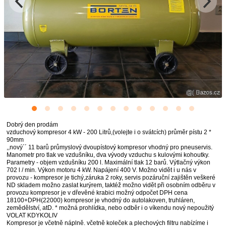
Dobrý den prodám
vzduchový kompresor 4 kW - 200 Litrů,(volejte i o svátcích) průměr pístu 2 *
90mm
,,nový´´ 11 barů průmyslový dvoupístový kompresor vhodný pro pneuservis.
Manometr pro tlak ve vzdušníku, dva vývody vzduchu s kulovými kohoutky.
Parametry - objem vzdušníku 200 l. Maximální tlak 12 barů. Výtlačný výkon
702 l / min. Výkon motoru 4 kW. Napájení 400 V. Možno vidět i u nás v
provozu - kompresor je tichý,záruka 2 roky, servis pozáruční zajištěn veškeré
ND skladem možno zaslat kurýrem, taktéž možno vidět při osobním odběru v
provozu kompresor je v dřevěné krabici možný odpočet DPH cena
18100+DPH(22000) kompresor je vhodný do autolakoven, truhláren,
zemědělství, atD. * možná prohlídka, nebo odběr i o víkendu nový nepoužitý
VOLAT KDYKOLIV
Kompresor je včetně náplně. včetně koleček a plechových filtru nabízíme i