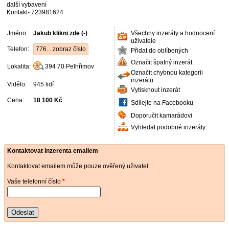
další vybavení
Kontakt- 723981624
Jméno:
Jakub klikni zde (-)
Všechny inzeráty a hodnocení
uživatele
Telefon:
776... zobraz číslo
Přidat do oblíbených
Označit špatný inzerát
Lokalita:
394 70
Pelhřimov
Označit chybnou kategorii
inzerátu
Vidělo:
945 lidí
Vytisknout inzerát
Cena:
18 100 Kč
Sdílejte na Facebooku
Doporučit kamarádovi
Vyhledat podobné inzeráty
Kontaktovat inzerenta emailem
Kontaktovat emailem může pouze ověřený uživatel.
Vaše telefonní číslo
*
Odeslat