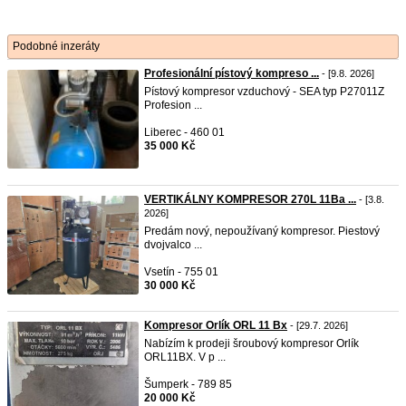
Podobné inzeráty
Profesionální pístový kompreso ...
- [9.8. 2026]
Pístový kompresor vzduchový - SEA typ P27011Z
Profesion ...
Liberec - 460 01
35 000 Kč
VERTIKÁLNY KOMPRESOR 270L 11Ba ...
- [3.8.
2026]
Predám nový, nepoužívaný kompresor. Piestový
dvojvalco ...
Vsetín - 755 01
30 000 Kč
Kompresor Orlík ORL 11 Bx
- [29.7. 2026]
Nabízím k prodeji šroubový kompresor Orlík
ORL11BX. V p ...
Šumperk - 789 85
20 000 Kč