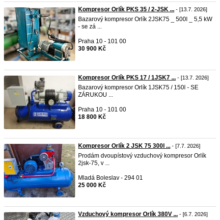
Kompresor Orlík PKS 35 / 2-JSK ...
- [13.7. 2026]
Bazarový kompresor Orlík 2JSK75 _ 500l _ 5,5 kW
- se zá ...
Praha 10 - 101 00
30 900 Kč
Kompresor Orlík PKS 17 / 1JSK7 ...
- [13.7. 2026]
Bazarový kompresor Orlík 1JSK75 / 150l - SE
ZÁRUKOU ...
Praha 10 - 101 00
18 800 Kč
Kompresor Orlík 2 JSK 75 300l ...
- [7.7. 2026]
Prodám dvoupístový vzduchový kompresor Orlík
2jsk-75, v ...
Mladá Boleslav - 294 01
25 000 Kč
Vzduchový kompresor Orlík 380V ...
- [6.7. 2026]