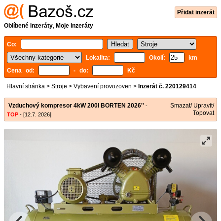
Přidat inzerát
Oblíbené inzeráty
,
Moje inzeráty
Co:
Lokalita:
Okolí:
km
Cena od:
- do:
Kč
Hlavní stránka
>
Stroje
>
Vybavení provozoven
>
Inzerát č. 220129414
Vzduchový kompresor 4kW 200l BORTEN 2026''
Smazat/ Upravit/
-
Topovat
TOP
- [12.7. 2026]