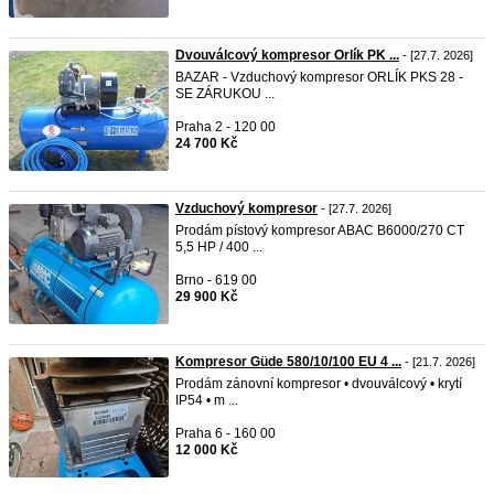
Dvouválcový kompresor Orlík PK ...
- [27.7. 2026]
BAZAR - Vzduchový kompresor ORLÍK PKS 28 -
SE ZÁRUKOU ...
Praha 2 - 120 00
24 700 Kč
Vzduchový kompresor
- [27.7. 2026]
Prodám pístový kompresor ABAC B6000/270 CT
5,5 HP / 400 ...
Brno - 619 00
29 900 Kč
Kompresor Güde 580/10/100 EU 4 ...
- [21.7. 2026]
Prodám zánovní kompresor • dvouválcový • krytí
IP54 • m ...
Praha 6 - 160 00
12 000 Kč