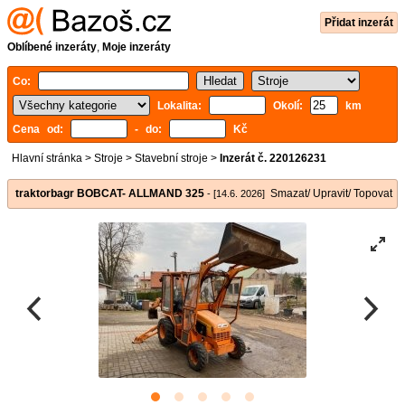
Přidat inzerát
Oblíbené inzeráty
,
Moje inzeráty
Co:
Lokalita:
Okolí:
km
Cena od:
- do:
Kč
Hlavní stránka
>
Stroje
>
Stavební stroje
>
Inzerát č. 220126231
traktorbagr BOBCAT- ALLMAND 325
Smazat/ Upravit/ Topovat
- [14.6. 2026]