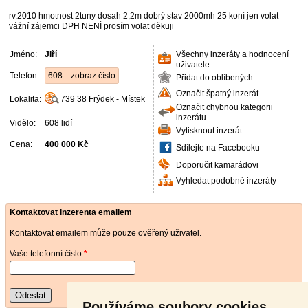
rv.2010 hmotnost 2tuny dosah 2,2m dobrý stav 2000mh 25 koní jen volat
vážní zájemci DPH NENÍ prosím volat děkuji
Jméno:
Jiří
Všechny inzeráty a hodnocení
uživatele
Telefon:
608... zobraz číslo
Přidat do oblíbených
Označit špatný inzerát
Lokalita:
739 38
Frýdek - Místek
Označit chybnou kategorii
inzerátu
Vidělo:
608 lidí
Vytisknout inzerát
Cena:
400 000 Kč
Sdílejte na Facebooku
Doporučit kamarádovi
Vyhledat podobné inzeráty
Kontaktovat inzerenta emailem
Kontaktovat emailem může pouze ověřený uživatel.
Vaše telefonní číslo
*
Odeslat
Používáme soubory cookies