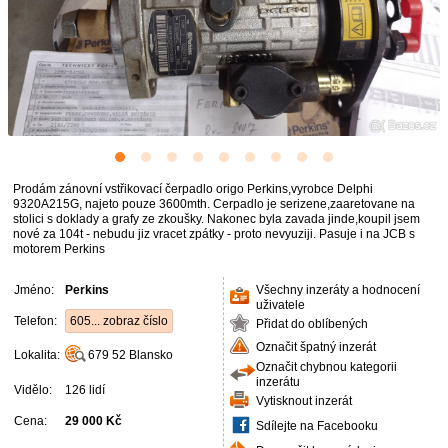
Prodám zánovní vstřikovací čerpadlo origo Perkins,vyrobce Delphi
9320A215G, najeto pouze 3600mth. Cerpadlo je serizene,zaaretovane na
stolici s doklady a grafy ze zkoušky. Nakonec byla zavada jinde,koupil jsem
nové za 104t - nebudu jiz vracet zpátky - proto nevyuziji. Pasuje i na JCB s
motorem Perkins
Jméno:
Perkins
Všechny inzeráty a hodnocení
uživatele
Telefon:
605... zobraz číslo
Přidat do oblíbených
Označit špatný inzerát
Lokalita:
679 52
Blansko
Označit chybnou kategorii
inzerátu
Vidělo:
126 lidí
Vytisknout inzerát
Cena:
29 000 Kč
Sdílejte na Facebooku