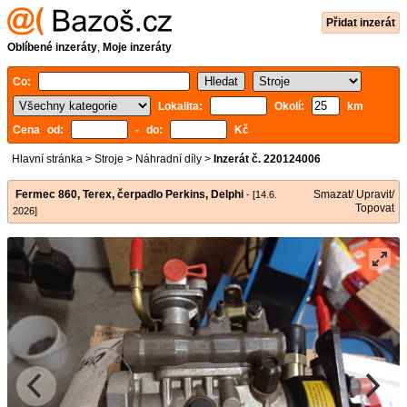
Přidat inzerát
Oblíbené inzeráty
,
Moje inzeráty
Co:
Lokalita:
Okolí:
km
Cena od:
- do:
Kč
Hlavní stránka
>
Stroje
>
Náhradní díly
>
Inzerát č. 220124006
Fermec 860, Terex, čerpadlo Perkins, Delphi
Smazat/ Upravit/
- [14.6.
Topovat
2026]