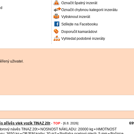
Označit špatný inzerát
od
Označit chybnou kategorii inzerátu
Vytisknout inzerát
Sdílejte na Facebooku
Doporučit kamarádovi
Vyhledat podobné inzeráty
řený uživatel.
s přívěs vlek vozík TINAZ 20t
69
-
TOP
- [6.8. 2026]
ktorový návěs TINAZ 20t • NOSNOST NÁKLADU: 20000 kg • HMOTNOST
su: 3650 kg • OBJEM korby: 30 m3 • Podlaha ocelový plech: 5 mm • Bočnice