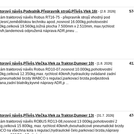
torový návěs,Podvalník,Přepravník strojů,Přívěs,Vlek 16t
57
- [2.8. 2026]
ám traktorový návěs Robus RT16-75 - přepravník strojů vhodný pod
,lesní,zemědělskou techniku apod.,nosnost 16.000kg,pohotovostní
0kg,celková 19.560kg,ložná plocha 7.500mm x 2.510mm, max.rychlost
/h,tandemová odpružená náprava ADR,pneu ...
torový návěs,Přívěs,Vlečka,Vlek za Traktor,Dumper 10t
41
- [1.8. 2026]
ám traktorový návěs Robus RD10-07,nosnost 10.000kg,pohotovostní
0kg,celková 12.350kg,max. rychlost 40km/h,hydraulicky ovládané zadní
,pneumatické brzdy WABCO s regulací,parkovací brzda,podjezdová
ana,zadní blatníky,kyvné nápravy ADR,p ...
torový návěs,Přívěs,Vlečka,Vlek za Traktor,Dumper 13t
47
- [31.7. 2026]
ám traktorový návěs ROBUS RD13-08,nosnost 13 000kg,pohotovostní 2
g,celková 15 800kg, max. rychlost 40km/h,dvouhadicové pneumatické brzdy
O na všechna kola s regulací,hydraulické čelo,parkovací brzda,nápravy