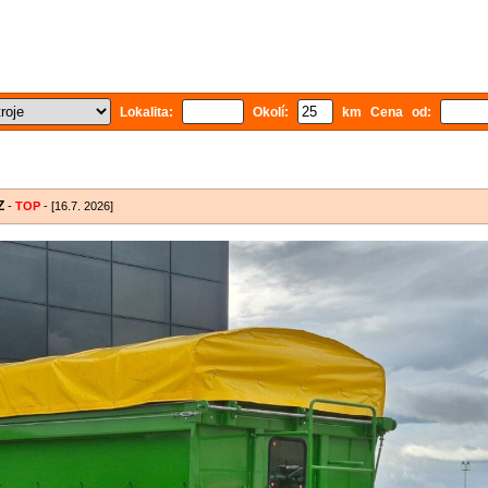
Lokalita:
Okolí:
km Cena od:
Z
-
TOP
- [16.7. 2026]