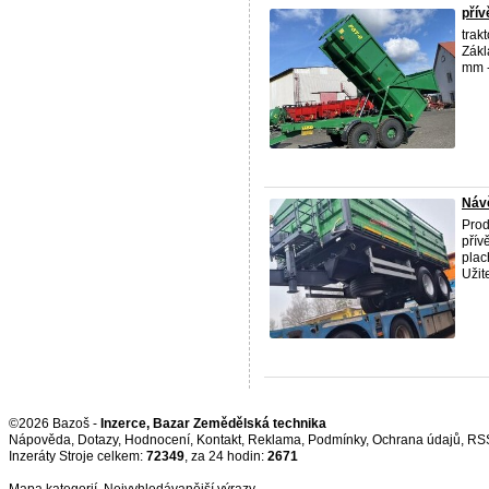
přív
trak
Zákl
mm -
Návě
Prod
přív
plac
Užit
©2026 Bazoš -
Inzerce, Bazar Zemědělská technika
Nápověda
,
Dotazy
,
Hodnocení
,
Kontakt
,
Reklama
,
Podmínky
,
Ochrana údajů
,
RS
Inzeráty Stroje celkem:
72349
, za 24 hodin:
2671