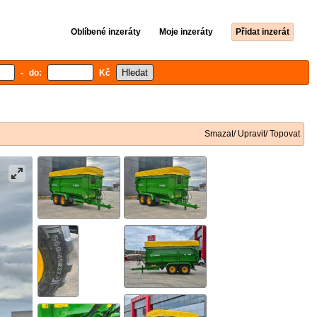
Oblíbené inzeráty
Moje inzeráty
Přidat inzerát
- do:
Kč
Smazat/ Upravit/ Topovat