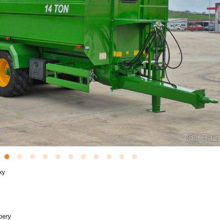
ky
pery