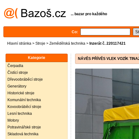
... bazar pro každého
Co:
Hlavní stránka
>
Stroje
>
Zemědělská technika
>
Inzerát č. 220117421
Kategorie
NÁVĚS PŘÍVĚS VLEK VOZÍK TINA
Čerpadla
Čistící stroje
Dřevoobráběcí stroje
Generátory
Historické stroje
Komunální technika
Kovoobráběcí stroje
Lesní technika
Motory
Potravinářské stroje
Skladová technika