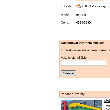
Lokalita:
250 69
Praha - vých
Vidělo:
949 lidí
Cena:
479 000 Kč
Kontaktovat inzerenta emailem
Kontaktovat emailem může pouze ově
Vaše telefonní číslo
*
Odeslat
Podobné inzeráty
návě
Tra
návě