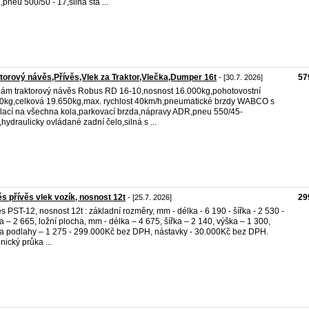
pneu 500/50 - 17,silná sta ...
torový návěs,Přívěs,Vlek za Traktor,Vlečka,Dumper 16t
57
- [30.7. 2026]
ám traktorový návěs Robus RD 16-10,nosnost 16.000kg,pohotovostní
0kg,celková 19.650kg,max. rychlost 40km/h,pneumatické brzdy WABCO s
lací na všechna kola,parkovací brzda,nápravy ADR,pneu 550/45-
,hydraulicky ovládané zadní čelo,silná s ...
s přívěs vlek vozík, nosnost 12t
29
- [25.7. 2026]
s PST-12, nosnost 12t : základní rozměry, mm - délka - 6 190 - šířka - 2 530 -
a – 2 665, ložní plocha, mm - délka – 4 675, šířka – 2 140, výška – 1 300,
a podlahy – 1 275 - 299.000Kč bez DPH, nástavky - 30.000Kč bez DPH.
nický průka ...