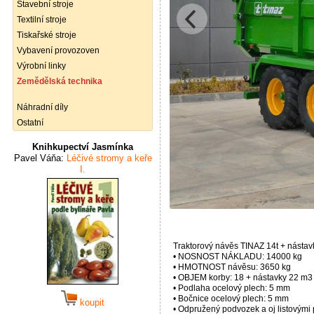
Stavební stroje
Textilní stroje
Tiskařské stroje
Vybavení provozoven
Výrobní linky
Zemědělská technika
Náhradní díly
Ostatní
Knihkupectví Jasmínka
Pavel Váňa:
Léčivé stromy a keře
I.
Traktorový návěs TINAZ 14t + nástav
• NOSNOST NÁKLADU: 14000 kg
• HMOTNOST návěsu: 3650 kg
• OBJEM korby: 18 + nástavky 22 m3
• Podlaha ocelový plech: 5 mm
• Bočnice ocelový plech: 5 mm
koupit
• Odpružený podvozek a oj listovými 