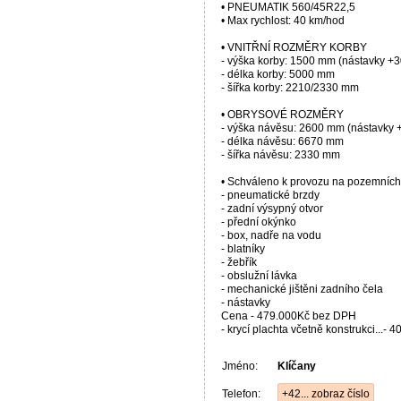
• PNEUMATIK 560/45R22,5
• Max rychlost: 40 km/hod
• VNITŘNÍ ROZMĚRY KORBY
- výška korby: 1500 mm (nástavky +
- délka korby: 5000 mm
- šířka korby: 2210/2330 mm
• OBRYSOVÉ ROZMĚRY
- výška návěsu: 2600 mm (nástavky
- délka návěsu: 6670 mm
- šířka návěsu: 2330 mm
• Schváleno k provozu na pozemníc
- pneumatické brzdy
- zadní výsypný otvor
- přední okýnko
- box, nadře na vodu
- blatníky
- žebřík
- obslužní lávka
- mechanické jištěni zadního čela
- nástavky
Cena - 479.000Kč bez DPH
- krycí plachta včetně konstrukci...
Jméno:
Klíčany
Telefon:
+42... zobraz číslo