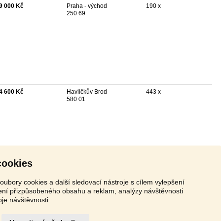
9 000 Kč
Praha - východ
190 x
250 69
4 600 Kč
Havlíčkův Brod
443 x
580 01
cookies
oubory cookies a další sledovací nástroje s cílem vylepšení
zení přizpůsobeného obsahu a reklam, analýzy návštěvnosti
oje návštěvnosti.