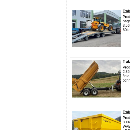
Trak
Prod
bagr
3.56
60km
Trak
Prod
2.35
čelo
ochr
Trak
Prod
800k
WABC