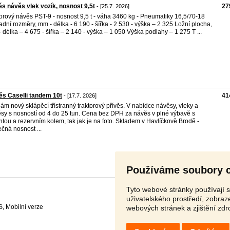
ěs návěs vlek vozík, nosnost 9,5t
27
- [25.7. 2026]
torový návěs PST-9 - nosnost 9,5 t - váha 3460 kg - Pneumatiky 16,5/70-18
adní rozměry, mm - délka - 6 190 - šířka - 2 530 - výška – 2 325 Ložní plocha,
 délka – 4 675 - šířka – 2 140 - výška – 1 050 Výška podlahy – 1 275 T ...
s Caselli tandem 10t
41
- [17.7. 2026]
ám nový sklápěcí třístranný traktorový přívěs. V nabídce návěsy, vleky a
ěsy s nosností od 4 do 25 tun. Cena bez DPH za návěs v plné výbavě s
htou a rezervním kolem, tak jak je na foto. Skladem v Havlíčkově Brodě -
ečná nosnost ...
Používáme soubory 
Tyto webové stránky používají s
uživatelského prostředí, zobra
S
,
webových stránek a zjištění zdr