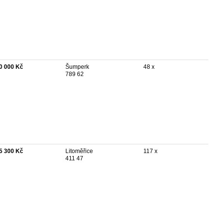
0 000 Kč
Šumperk
48 x
789 62
5 300 Kč
Litoměřice
117 x
411 47