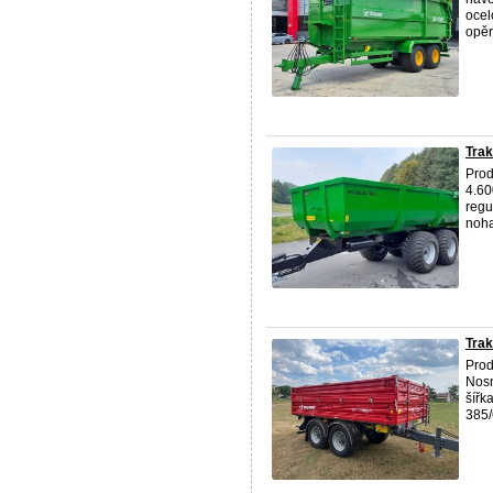
ocel
opěr
Trak
Prod
4.60
regu
noha
Trak
Prod
Nosn
šířk
385/