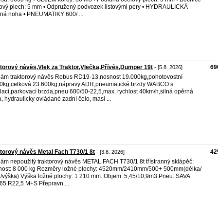
ový plech: 5 mm • Odpružený podvozek listovými pery • HYDRAULICKÁ
ná noha • PNEUMATIKY 600/ ...
torový návěs,Vlek za Traktor,Vlečka,Přívěs,Dumper 19t
69
- [5.8. 2026]
ám traktorový návěs Robus RD19-13,nosnost 19.000kg,pohotovostní
0kg,celková 23.600kg,nápravy ADR,pneumatické brzdy WABCO s
lací,parkovací brzda,pneu 600/50-22,5,max. rychlost 40km/h,silná opěrná
, hydraulicky ovládané zadní čelo, masi ...
torový návěs Metal Fach T730/1 8t
42
- [3.8. 2026]
ám nepoužitý traktorový návěs METAL FACH T730/1 8t třístranný sklápěč:
ost: 8 000 kg Rozměry ložné plochy: 4520mm/2410mm/500+ 500mm(délka/
a/výška) Výška ložné plochy: 1 210 mm. Objem: 5,45/10,9m3 Pneu: SAVA
65 R22,5 M+S Přepravn ...