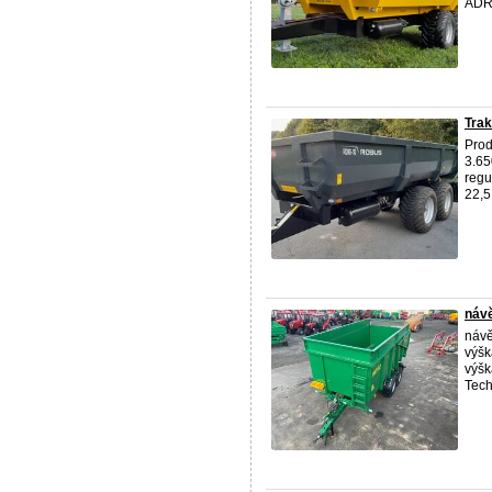
ADR,
Trak
Prod
3.65
regu
22,5
návě
návě
výšk
výšk
Tech