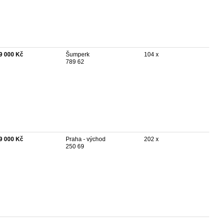
9 000 Kč
Šumperk
104 x
789 62
9 000 Kč
Praha - východ
202 x
250 69