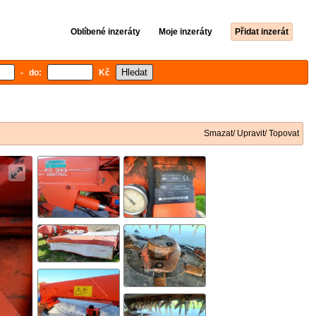
Oblíbené inzeráty
Moje inzeráty
Přidat inzerát
- do:
Kč
Smazat/ Upravit/ Topovat