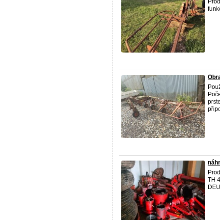
Prod
funk
Obr
Použ
Poče
prst
připo
náhr
Prod
TH 
DEU