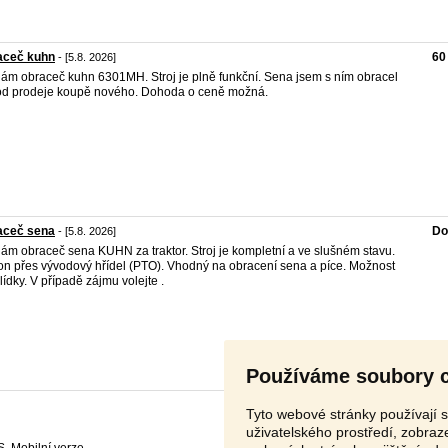
aceč kuhn
60
- [5.8. 2026]
ám obraceč kuhn 6301MH. Stroj je plně funkční. Sena jsem s ním obracel
d prodeje koupě nového. Dohoda o ceně možná.
aceč sena
Do
- [5.8. 2026]
ám obraceč sena KUHN za traktor. Stroj je kompletní a ve slušném stavu.
n přes vývodový hřídel (PTO). Vhodný na obracení sena a píce. Možnost
lídky. V případě zájmu volejte .
Používáme soubory 
Tyto webové stránky používají s
uživatelského prostředí, zobra