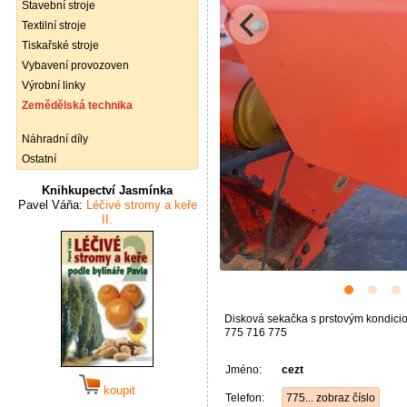
Stavební stroje
Textilní stroje
Tiskařské stroje
Vybavení provozoven
Výrobní linky
Zemědělská technika
Náhradní díly
Ostatní
Knihkupectví Jasmínka
Pavel Váňa:
Léčivé stromy a keře
II.
Disková sekačka s prstovým kondicio
775 716 775
Jméno:
cezt
koupit
Telefon:
775... zobraz číslo