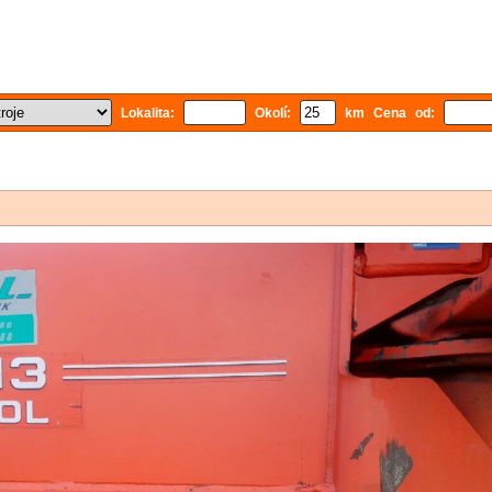
Lokalita:
Okolí:
km Cena od: