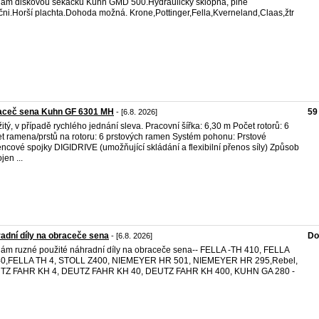
ám diskovou sekačku Kuhn GMD 500.Hydraulický sklopná, plně
čni.Horší plachta.Dohoda možná. Krone,Pottinger,Fella,Kverneland,Claas,žtr
aceč sena Kuhn GF 6301 MH
59
- [6.8. 2026]
itý, v případě rychlého jednání sleva. Pracovní šířka: 6,30 m Počet rotorů: 6
t ramena/prstů na rotoru: 6 prstových ramen Systém pohonu: Prstové
encové spojky DIGIDRIVE (umožňující skládání a flexibilní přenos síly) Způsob
jen ...
adní díly na obraceče sena
Do
- [6.8. 2026]
ám ruzné použité náhradní díly na obraceče sena-- FELLA -TH 410, FELLA
40,FELLA TH 4, STOLL Z400, NIEMEYER HR 501, NIEMEYER HR 295,Rebel,
TZ FAHR KH 4, DEUTZ FAHR KH 40, DEUTZ FAHR KH 400, KUHN GA 280 -