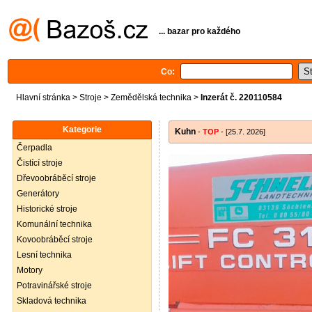
... bazar pro každého
Co:
Hlavní stránka
>
Stroje
>
Zemědělská technika
>
Inzerát č. 220110584
Kategorie
Kuhn
-
TOP
- [25.7. 2026]
Čerpadla
Čistící stroje
Dřevoobráběcí stroje
Generátory
Historické stroje
Komunální technika
Kovoobráběcí stroje
Lesní technika
Motory
Potravinářské stroje
Skladová technika