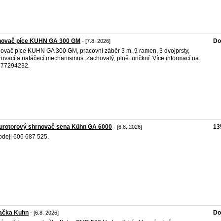
novač píce KUHN GA 300 GM
Do
- [7.8. 2026]
ovač píce KUHN GA 300 GM, pracovní záběr 3 m, 9 ramen, 3 dvojprsty,
rovací a natáčecí mechanismus. Zachovalý, plně funčkní. Více informací na
 777294232.
urotorový shrnovač sena Kühn GA 6000
13
- [6.8. 2026]
odeji 606 687 525.
ačka Kuhn
Do
- [6.8. 2026]