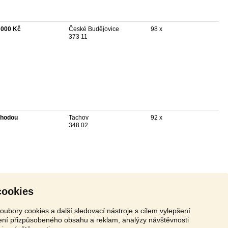
 000 Kč
České Budějovice
98 x
373 11
hodou
Tachov
92 x
348 02
cookies
oubory cookies a další sledovací nástroje s cílem vylepšení
zení přizpůsobeného obsahu a reklam, analýzy návštěvnosti