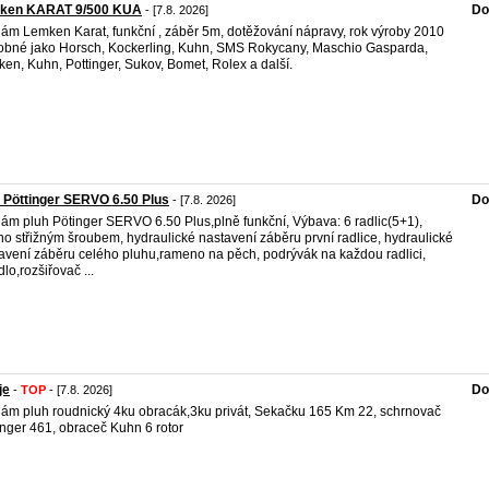
ken KARAT 9/500 KUA
Do
- [7.8. 2026]
ám Lemken Karat, funkční , záběr 5m, dotěžování nápravy, rok výroby 2010
bné jako Horsch, Kockerling, Kuhn, SMS Rokycany, Maschio Gasparda,
en, Kuhn, Pottinger, Sukov, Bomet, Rolex a další.
 Pöttinger SERVO 6.50 Plus
Do
- [7.8. 2026]
ám pluh Pötinger SERVO 6.50 Plus,plně funkční, Výbava: 6 radlic(5+1),
ěno střižným šroubem, hydraulické nastavení záběru první radlice, hydraulické
avení záběru celého pluhu,rameno na pěch, podrývák na každou radlici,
dlo,rozšiřovač ...
je
Do
-
TOP
- [7.8. 2026]
ám pluh roudnický 4ku obracák,3ku privát, Sekačku 165 Km 22, schrnovač
inger 461, obraceč Kuhn 6 rotor