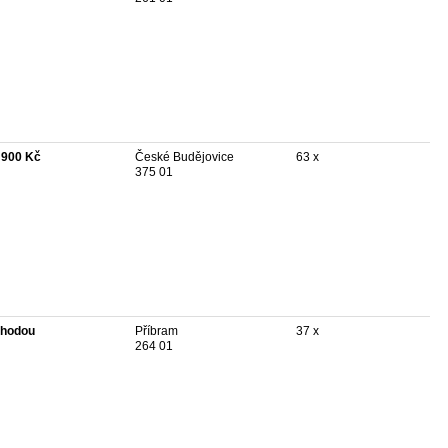
 900 Kč
České Budějovice
63 x
375 01
hodou
Příbram
37 x
264 01