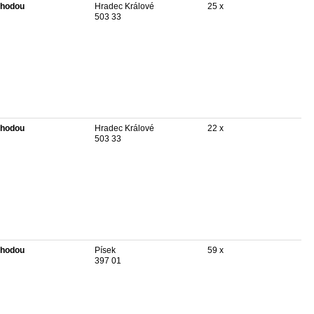
hodou
Hradec Králové
25 x
503 33
hodou
Hradec Králové
22 x
503 33
hodou
Písek
59 x
397 01