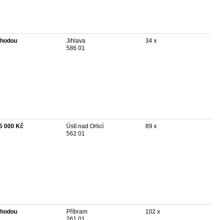
hodou
Jihlava
34 x
586 01
5 000 Kč
Ústí nad Orlicí
89 x
562 01
hodou
Příbram
102 x
261 01