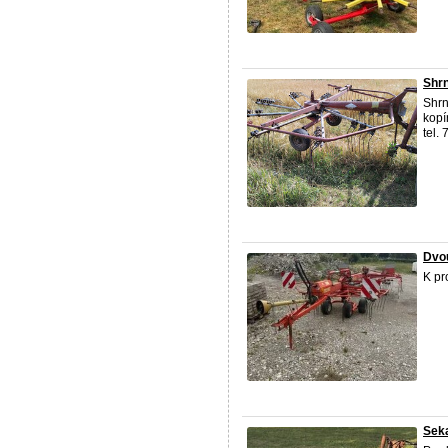
Shr
Shrn
kopí
tel.
Dvo
K pr
Sek