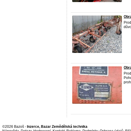
Obr
Prod
důvo
Obr
Prod
Poho
proh
©2026 Bazoš -
Inzerce, Bazar Zemědělská technika