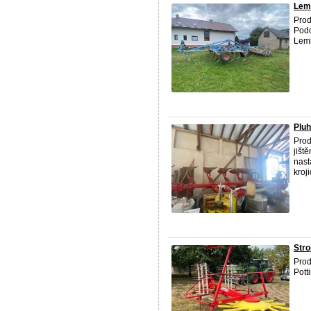
Lem
Prod
Podo
Lemk
Pluh
Prod
jišt
nast
kroji
Stro
Prod
Pott