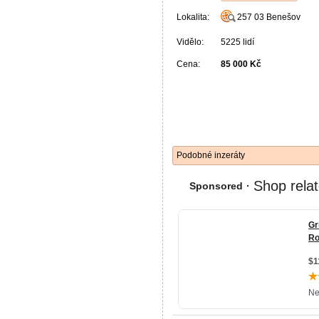
Lokalita:
257 03
Benešov
Vidělo:
5225 lidí
Cena:
85 000 Kč
Podobné inzeráty