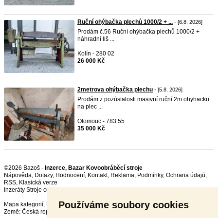
Ruční ohýbačka plechů 1000/2 + ...
- [6.8. 2026]
Prodám č.56 Ruční ohýbačka plechů 1000/2 +
náhradní liš ...
Kolín - 280 02
26 000 Kč
2metrova ohýbačka plechu
- [5.8. 2026]
Prodám z pozůstalosti masivní ruční 2m ohyhacku
na plec ...
Olomouc - 783 55
35 000 Kč
©2026 Bazoš -
Inzerce, Bazar Kovoobráběcí stroje
Nápověda
,
Dotazy
,
Hodnocení
,
Kontakt
,
Reklama
,
Podmínky
,
Ochrana údajů
,
RSS
,
Inzeráty Stroje celkem:
71274
, za 24 hodin:
2685
Používáme soubory cookies
Mapa kategorií
,
Nejvyhledávanější výrazy
Země:
Česká republika
,
Slovensko
,
Polsko
,
Rakousko