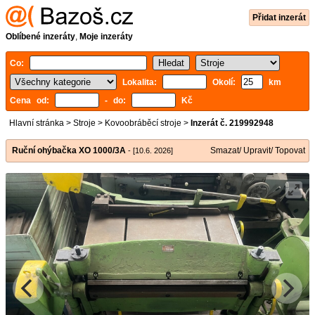
Přidat inzerát
Oblíbené inzeráty
,
Moje inzeráty
Co:
Lokalita:
Okolí:
km
Cena od:
- do:
Kč
Hlavní stránka
>
Stroje
>
Kovoobráběcí stroje
>
Inzerát č. 219992948
Ruční ohýbačka XO 1000/3A
Smazat/ Upravit/ Topovat
- [10.6. 2026]