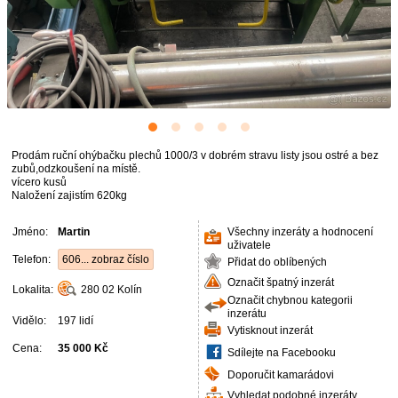
Prodám ruční ohýbačku plechů 1000/3 v dobrém stravu listy jsou ostré a bez
zubů,odzkoušení na místě.
vícero kusů
Naložení zajistím 620kg
Jméno:
Martin
Všechny inzeráty a hodnocení
uživatele
Telefon:
606... zobraz číslo
Přidat do oblíbených
Označit špatný inzerát
Lokalita:
280 02
Kolín
Označit chybnou kategorii
inzerátu
Vidělo:
197 lidí
Vytisknout inzerát
Cena:
35 000 Kč
Sdílejte na Facebooku
Doporučit kamarádovi
Vyhledat podobné inzeráty