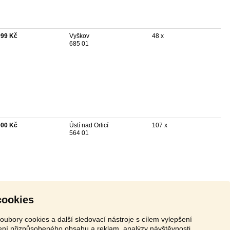
999 Kč
Vyškov
48 x
685 01
000 Kč
Ústí nad Orlicí
107 x
564 01
cookies
oubory cookies a další sledovací nástroje s cílem vylepšení
zení přizpůsobeného obsahu a reklam, analýzy návštěvnosti