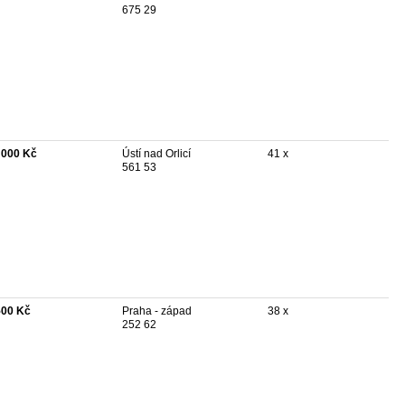
675 29
 000 Kč
Ústí nad Orlicí
41 x
561 53
500 Kč
Praha - západ
38 x
252 62