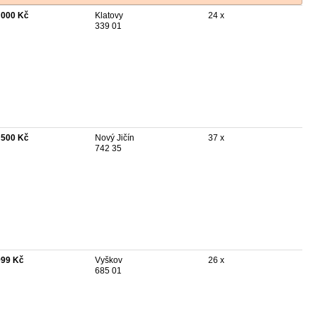
 000 Kč
Klatovy
24 x
339 01
 500 Kč
Nový Jičín
37 x
742 35
999 Kč
Vyškov
26 x
685 01