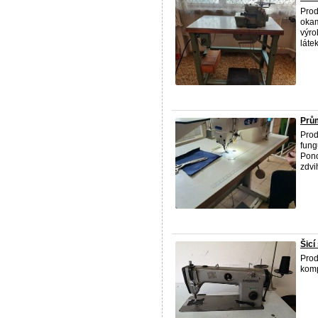
Prod
okam
výro
látek
Prům
Prod
fung
Pono
zdvi
Šicí
Prod
komp