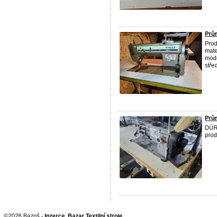
Prům
Prod
mate
mode
stře
Prů
DÜRK
prod
©2026 Bazoš -
Inzerce, Bazar Textilní stroje