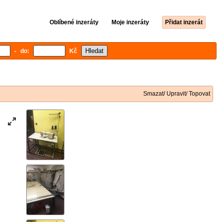
Oblíbené inzeráty
Moje inzeráty
Přidat inzerát
- do:
Kč
Smazat/ Upravit/ Topovat