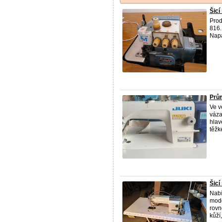
Šicí
Prod
816.
Napá
Prům
Ve v
váza
hlav
těžké
Šicí
Nabí
mode
rovn
kůží