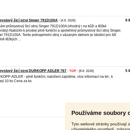
yslový šicí stroj Singer 791D100A
9 
- [4.8. 2026]
ám průmyslový šicí stroj Singer 791D100A (vhodný i na kůži a těžké
riály) Nabízím k prodeji plně funkční a spolehlivý průmyslový šicí stroj Singer,
l 791D100A. Tento jednajehelní stroj s vázaným stehem je ideální pro šití
dně těžkých ...
myslový šicí stroj DURKOPP ADLER 767
5 
-
TOP
- [8.8. 2026]
OPP-ADLER - plně funkční, naložení zajistíme, více informací na tel., k
eji 10 ks Cena za ks
Používáme soubory 
Tyto webové stránky používají s
uživatelského prostředí, zobra