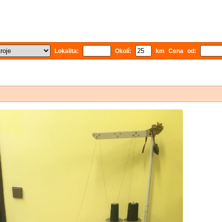
Lokalita:
Okolí:
km Cena od: