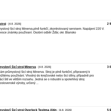
stroj
2 
- [4.8. 2026]
yslový šicí stroj Minerva,plně funkčí, zkontrolovaný servisem. Napájení 220 V.
esce známky používaní. Osobní odběr Žďár, okr. Blansko
yslový šicí stroj Minerva
3 
- [4.8. 2026]
ám průmyslový šicí stroj Minerva. Stroj je plně funkční, připravený k
žitému používání. Vhodný do krejčovské nebo šicí dílny, případně pro
cí šití ve větším rozsahu. Jedná se o robustní a spolehlivý stroj
oslovenské výroby, určený ...
yslový šicí stroj Overlock Texitma Altin
5 
- [4.8. 2026]