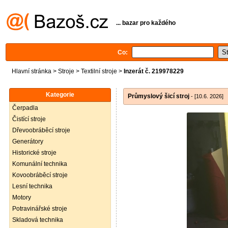
... bazar pro každého
Co:
Hlavní stránka
>
Stroje
>
Textilní stroje
>
Inzerát č. 219978229
Kategorie
Průmyslový šicí stroj
- [10.6. 2026]
Čerpadla
Čistící stroje
Dřevoobráběcí stroje
Generátory
Historické stroje
Komunální technika
Kovoobráběcí stroje
Lesní technika
Motory
Potravinářské stroje
Skladová technika