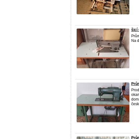
šicí 
Prům
Na d
Prům
Prod
okam
domá
česk
Prům