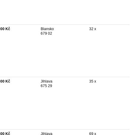
900 Kč
Blansko
32 x
679 02
000 Kč
Jihlava
35 x
675 29
000 Kč
Jihlava
69 x