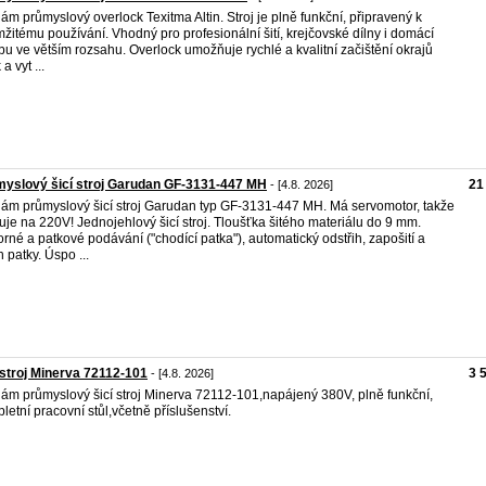
ám průmyslový overlock Texitma Altin. Stroj je plně funkční, připravený k
žitému používání. Vhodný pro profesionální šití, krejčovské dílny i domácí
bu ve větším rozsahu. Overlock umožňuje rychlé a kvalitní začištění okrajů
 a vyt ...
yslový šicí stroj Garudan GF-3131-447 MH
21
- [4.8. 2026]
ám průmyslový šicí stroj Garudan typ GF-3131-447 MH. Má servomotor, takže
uje na 220V! Jednojehlový šicí stroj. Tloušťka šitého materiálu do 9 mm.
rné a patkové podávání ("chodící patka"), automatický odstřih, zapošití a
h patky. Úspo ...
 stroj Minerva 72112-101
3 
- [4.8. 2026]
ám průmyslový šicí stroj Minerva 72112-101,napájený 380V, plně funkční,
letní pracovní stůl,včetně příslušenství.