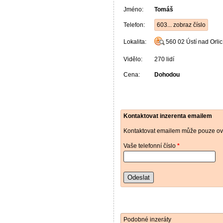
Jméno:
Tomáš
Telefon:
603... zobraz číslo
Lokalita:
560 02
Ústí nad Orlic
Vidělo:
270 lidí
Cena:
Dohodou
Kontaktovat inzerenta emailem
Kontaktovat emailem může pouze ově
Vaše telefonní číslo
*
Odeslat
Podobné inzeráty