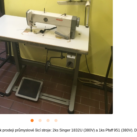
prodeji průmyslové šicí stroje: 2ks Singer 1832U (380V) a 1ks Pfaff 951 (380V). Dá