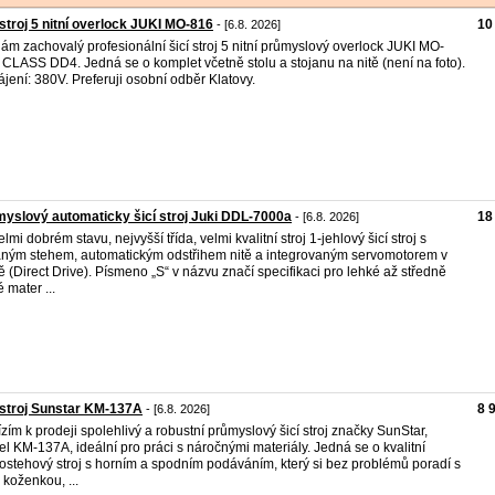
 stroj 5 nitní overlock JUKI MO-816
10
- [6.8. 2026]
ám zachovalý profesionální šicí stroj 5 nitní průmyslový overlock JUKI MO-
 CLASS DD4. Jedná se o komplet včetně stolu a stojanu na nitě (není na foto).
jení: 380V. Preferuji osobní odběr Klatovy.
yslový automaticky šicí stroj Juki DDL-7000a
18
- [6.8. 2026]
elmi dobrém stavu, nejvyšší třída, velmi kvalitní stroj 1-jehlový šicí stroj s
ným stehem, automatickým odstřihem nitě a integrovaným servomotorem v
ě (Direct Drive). Písmeno „S“ v názvu značí specifikaci pro lehké až středně
 mater ...
 stroj Sunstar KM-137A
8 
- [6.8. 2026]
zím k prodeji spolehlivý a robustní průmyslový šicí stroj značky SunStar,
l KM-137A, ideální pro práci s náročnými materiály. Jedná se o kvalitní
ostehový stroj s horním a spodním podáváním, který si bez problémů poradí s
, koženkou, ...