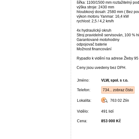
šířka: 1100/1500 mm roztažitelný po
výška stroje: 2430 mm
hloubkový dosah: 2580 mm ( Bez powe
výkon motoru Yanmar: 16,4 kW
rychlost: 2,5 / 4,2 km/h
4x hydraulický okruh
Stroj pravidelně servisován, 100 % hi
Garantované motohodiny
odpojovač baterie
Možnost financování
Rypadlo k vidění na adrese Žleby 95
Ceny jsou uvedeny bez DPH.
Jméno:
VLW, spol. s r.o.
Telefon:
734... zobraz číslo
Lokalita:
763 02
Zlín
Vidělo:
491 lidí
Cena:
853 000 Kč