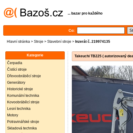
... bazar pro každého
Co:
Hlavní stránka
>
Stroje
>
Stavební stroje
>
Inzerát č. 219974135
Kategorie
Takeuchi TB225 ( autorizovaný dea
Čerpadla
Čistící stroje
Dřevoobráběcí stroje
Generátory
Historické stroje
Komunální technika
Kovoobráběcí stroje
Lesní technika
Motory
Potravinářské stroje
Skladová technika