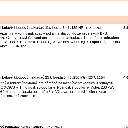
í kolový kloubový nakladač 11t, lopata 2m3, 135 HP
2 
- [2.8. 2026]
erzální a výkonný nakladač vhodný na stavbu, do zemědělství, k BPS,
řské výroby, recyklační centrum, nebo pro manipulaci s komunálním odpadem.
 XC938 🔹 Hmotnost: 11 000 kg 🔹 Nosnost: 4 000 kg 🔹 Lopata objem 2 m3
otor: 135 HP, spo ...
í kolový kloubový nakladač 25 t, lopata 5 m3, 230 kW
4 
- [25.7. 2026]
nný a robustní nakladač pro náročné nasazení ve stavebnictví i průmyslu.
 XC978 🔹 Hmotnost: 25 000 kg 🔹 Nosnost: 9 000 kg 🔹 Motor: 230 kW /
HP 🔹 Lopata: lopata objem 5 m³ 🔹 Výbava: automatická klimatizace,
rální mazání, couvací k ...
ový nakladač SANY SW405
2 
- [22.7. 2026]