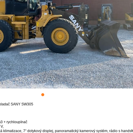
nakladač SANY SW305
m3 + rychloupínač
V,
 klimatizace, 7“ dotykový displej, panoramatický kamerový systém, rádio s handsf