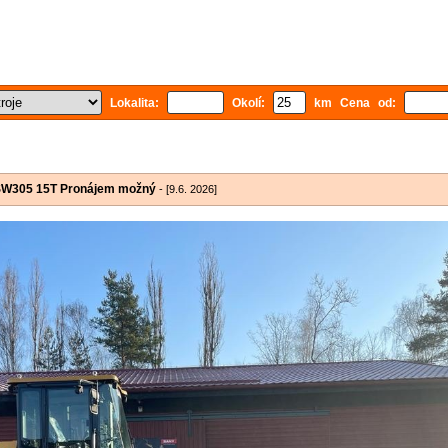
Lokalita:
Okolí:
km Cena od:
SW305 15T Pronájem možný
- [9.6. 2026]