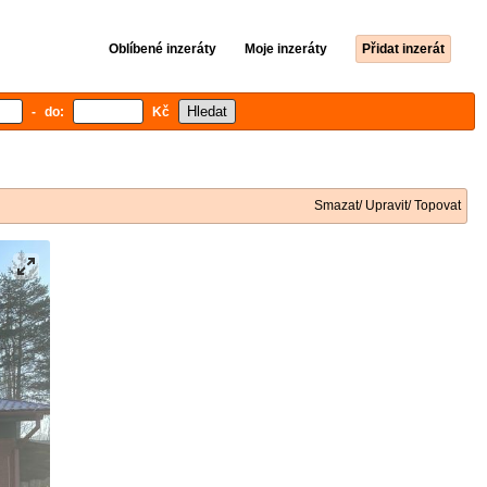
Oblíbené inzeráty
Moje inzeráty
Přidat inzerát
- do:
Kč
Smazat/ Upravit/ Topovat