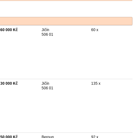
360 000 Kč
Jičín
60 x
506 01
630 000 Kč
Jičín
135 x
506 01
650 000 Kč
Beroun
92 x