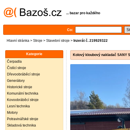
... bazar pro každého
Co:
Hlavní stránka
>
Stroje
>
Stavební stroje
>
Inzerát č. 219929322
Kategorie
Kolový kloubový nakladač SANY 
Čerpadla
Čistící stroje
Dřevoobráběcí stroje
Generátory
Historické stroje
Komunální technika
Kovoobráběcí stroje
Lesní technika
Motory
Potravinářské stroje
Skladová technika