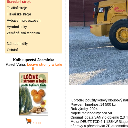
Stavební stroje
Textilní stroje
Tiskařské stroje
Vybavení provozoven
Výrobní linky
Zemědělská technika
Náhradní díly
Ostatní
Knihkupectví Jasmínka
Pavel Váňa:
Léčivé stromy a keře
II.
K prodeji použitý kolový kloubový 
Provozní hmotnost 14 500 kg
Rok výroby: 2024
Najeté motohodiny: cca 50
Originál lopata SANY o objemu 2,3 
Motor DEUTZ TCD 6.1 128KW Stage 
koupit
nápravy a převodovka ZF, automatická