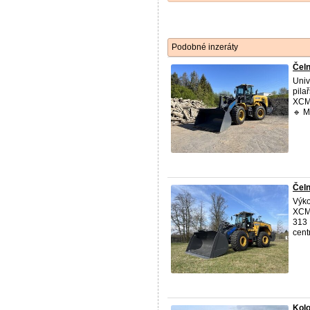
Podobné inzeráty
Čeln
Univ
pila
XCMG
🔹 M
Čeln
Výko
XCMG
313 
cent
Kol