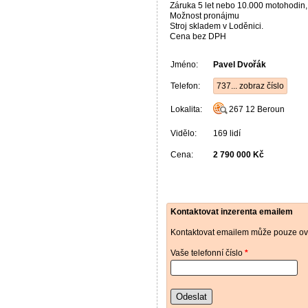
Záruka 5 let nebo 10.000 motohodin,
Možnost pronájmu
Stroj skladem v Loděnici.
Cena bez DPH
Jméno:
Pavel Dvořák
Telefon:
737... zobraz číslo
Lokalita:
267 12
Beroun
Vidělo:
169 lidí
Cena:
2 790 000 Kč
Kontaktovat inzerenta emailem
Kontaktovat emailem může pouze ově
Vaše telefonní číslo
*
Odeslat