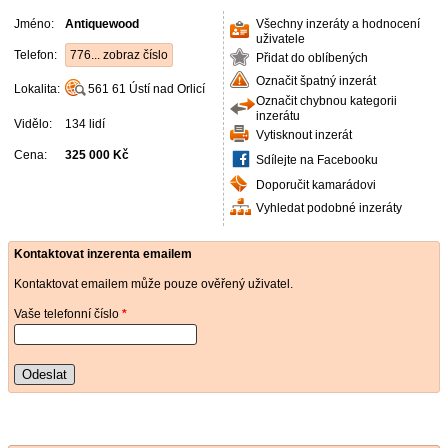
Jméno:
Antiquewood
Všechny inzeráty a hodnocení
uživatele
Telefon:
776... zobraz číslo
Přidat do oblíbených
Označit špatný inzerát
Lokalita:
561 61
Ústí nad Orlicí
Označit chybnou kategorii
inzerátu
Vidělo:
134 lidí
Vytisknout inzerát
Cena:
325 000 Kč
Sdílejte na Facebooku
Doporučit kamarádovi
Vyhledat podobné inzeráty
Kontaktovat inzerenta emailem
Kontaktovat emailem může pouze ověřený uživatel.
Vaše telefonní číslo
*
Odeslat