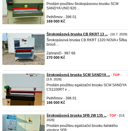
Prodám použitou širokopásovou brusku SCM
SANDYA UNO 920 ...
Pelhřimov - 396 01
169 000 Kč
Širokopásová bruska CB RKRT 13 ...
- [16.7. 2026]
Širokopásová bruska CB RKRT 1320 NOVA • Šířka
brouš ...
Zahraničí - 987 66
270 000 Kč
širokopásová bruska SCM SANDYA ...
-
TOP
-
[3.8. 2026]
Prodám použitou egalizační brusku SCM SANDYA
CS1100RT v ...
Pelhřimov - 396 01
166 000 Kč
širokopásová bruska SFB 2W 135 ...
-
TOP
- [3.8.
2026]
Prodám použitou egalizační brusku italského
výrobce SFB ...