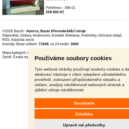
Pelhřimov - 396 01
259 000 Kč
©2026 Bazoš -
Inzerce, Bazar Dřevoobráběcí stroje
Nápověda
,
Dotazy
,
Hodnocení
,
Kontakt
,
Reklama
,
Podmínky
,
Ochrana údajů
,
RSS
,
Inzeráty Stroje celkem:
71949
, za 24 hodin:
3000
Mapa kategorií
,
Nejvyhledávanější výrazy
Používáme soubory cookies
Země:
Česká republika
,
Slovensko
,
Polsko
,
Rakousko
Tyto webové stránky používají soubory cookies a da
sledovací nástroje s cílem vylepšení uživatelského
prostředí, zobrazení přizpůsobeného obsahu a
reklam, analýzy návštěvnosti webových stránek a
zjištění zdroje návštěvnosti.
Souhlasím
Odmítám
Upravit mé předvolby