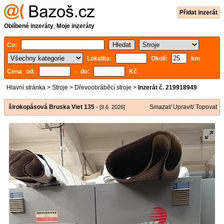
Přidat inzerát
Oblíbené inzeráty
,
Moje inzeráty
Co:
Lokalita:
Okolí:
km
Cena od:
- do:
Kč
Hlavní stránka
>
Stroje
>
Dřevoobráběcí stroje
>
Inzerát č. 219918949
širokopásová Bruska Viet 135
Smazat/ Upravit/ Topovat
- [9.6. 2026]