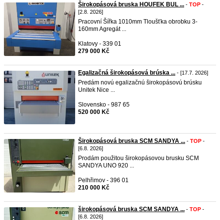
Širokopásová bruska HOUFEK BUL ...
-
TOP
-
[2.8. 2026]
Pracovní Šířka 1010mm Tloušťka obrobku 3-
160mm Agregát ...
Klatovy - 339 01
279 000 Kč
Egalizačná širokopásová brúska ...
- [17.7. 2026]
Predám novú egalizačnú širokopásovú brúsku
Unitek Nice ...
Slovensko - 987 65
520 000 Kč
Širokopásová bruska SCM SANDYA ...
-
TOP
-
[6.8. 2026]
Prodám použitou širokopásovou brusku SCM
SANDYA UNO 920 ...
Pelhřimov - 396 01
210 000 Kč
širokopásová bruska SCM SANDYA ...
-
TOP
-
[6.8. 2026]