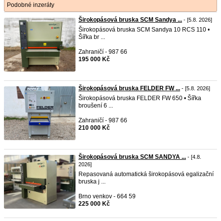
Podobné inzeráty
Širokopásová bruska SCM Sandya ...
- [5.8. 2026]
Širokopásová bruska SCM Sandya 10 RCS 110 •
Šířka br ...
Zahraničí - 987 66
195 000 Kč
Širokopásová bruska FELDER FW ...
- [5.8. 2026]
Širokopásová bruska FELDER FW 650 • Šířka
broušení 6 ...
Zahraničí - 987 66
210 000 Kč
Širokopásová bruska SCM SANDYA ...
- [4.8.
2026]
Repasovaná automatická širokopásová egalizační
bruska j ...
Brno venkov - 664 59
225 000 Kč