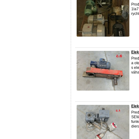
Prod
1la7
rych
Ele
Pred
a ot
s el
váha
Ele
Pred
SEW 
funk
dier