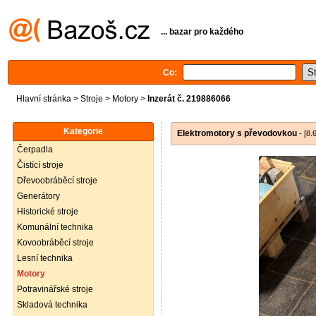
... bazar pro každého
Co:
Hlavní stránka
>
Stroje
>
Motory
>
Inzerát č. 219886066
Kategorie
Elektromotory s převodovkou
- [8.
Čerpadla
Čistící stroje
Dřevoobráběcí stroje
Generátory
Historické stroje
Komunální technika
Kovoobráběcí stroje
Lesní technika
Motory
Potravinářské stroje
Skladová technika