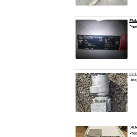
Ele
Prod
elek
Údaj
SIE
Prod