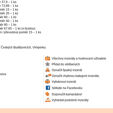
 37,9 – 1 ks
 73,99 – 1 ks
měr 15 – 1 ks
měr 20 – 1 ks
ěr 80 – 1 ks
měr 40 – 1 ks
ěr 80 – 1 ks
ěr 67,65 – 1 ks (s brzdou)
in / převodový poměr 15 – 1 ks
, Českých Budějovicích, Vimperku.
Všechny inzeráty a hodnocení uživatele
Přidat do oblíbených
Označit špatný inzerát
ovice
Označit chybnou kategorii inzerátu
Vytisknout inzerát
Sdílejte na Facebooku
Doporučit kamarádovi
Vyhledat podobné inzeráty