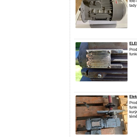
foto
tady 
ELE
Prod
funk
Elek
Prod
funk
kurý
témě