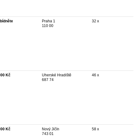
bídněte
Praha 1
32 x
110 00
000 Kč
Uherské Hradiště
46 x
687 74
000 Kč
Nový Jičín
58 x
743 01