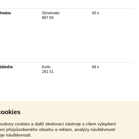
hodou
Slovensko
40 x
987 65
bídněte
Kolín
69 x
281 51
cookies
oubory cookies a další sledovací nástroje s cílem vylepšení
zení přizpůsobeného obsahu a reklam, analýzy návštěvnosti
oje návštěvnosti.