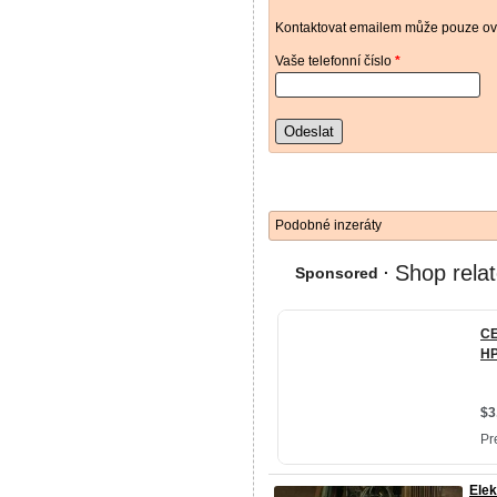
Kontaktovat emailem může pouze ově
Vaše telefonní číslo
*
Odeslat
Podobné inzeráty
Elek