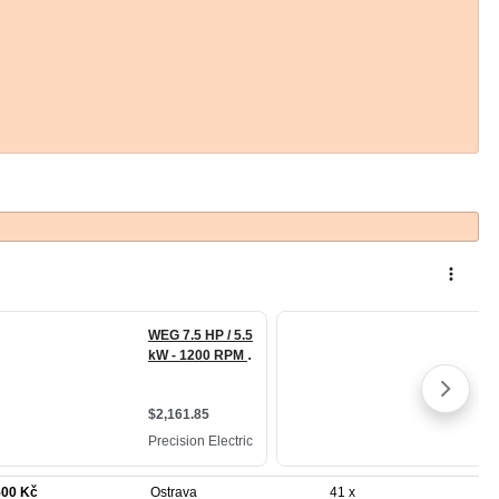
500 Kč
Ostrava
41 x