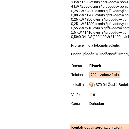
3 kW / 1400 ot/min / převodový poměr
4 kW / 2900 ot/min / převodový poměr
0,25 kW / 2830 ot/min / převodový po
0,09 kW / 1200 ot/min / převodový po
0,25 kW / 890 ot/min / převodový pom
0,25 kW / 1380 ot/min / převodový po
0,55 kW / 910 ot/min / převodový pom
1,5 kW / 1410 ot/min / převodový pom
0,59/0,34 kW (230/400V) / 1400 ot/m
Pro více info a fotografií volejte.
Osobní předání v Jindřichově Hradci
Jméno:
Filsoch
Telefon:
792... zobraz číslo
Lokalita:
370 04
České Buděj
Vidělo:
116 lidí
Cena:
Dohodou
Kontaktovat inzerenta emailem