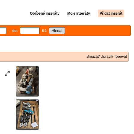
Oblíbené inzeráty
Moje inzeráty
Přidat inzerát
- do:
Kč
Smazat/ Upravit/ Topovat