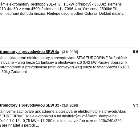
ám elektromotory Techtopp 90L-4, 3F 1,5kW, přírubový - 3500kč siemens
113-4aa60-z cena 4500kč siemens 1la7096-4aa10=z cena 2500kč Při
lém jednání dohoda možná. Nejlépe osobní odběr Ostrava, Doklad možný.
ktromotory s prevodovkou SEW 4x
9 
- [3.8. 2026]
ám uskladnené elektromotory s prevodovkou SEW EURODRIVE 3x funkčné
estované + weg lenze 1x funkčný a otestovaný č.6 0,42 kW Pásový dopravník
ektromotorom a prevodovkou (mini conveyor) weg lenze rozmer 650x500x180,
 30kg Zariadeni ...
ktromotory s prevodovkou SEW 3x
V 
- [3.8. 2026]
ám veľmi zachovalé uskladnené a otestované elektromotory s prevodovkou
EURODRIVE 3x s elektronikou a nastaviteľnými otáčkami, kompletne
čné č.1 0,15 - 0,75 kW = 17-280 ot.min nastaviteľné rozmer 420x240x220,
a pre hriadeľ s perodr ...