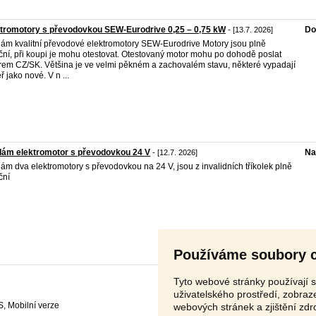
tromotory s převodovkou SEW-Eurodrive 0,25 – 0,75 kW
Do
- [13.7. 2026]
ám kvalitní převodové elektromotory SEW-Eurodrive Motory jsou plně
ční, při koupi je mohu otestovat. Otestovaný motor mohu po dohodě poslat
rem CZ/SK. Většina je ve velmi pěkném a zachovalém stavu, některé vypadají
ř jako nové. V n ...
dám elektromotor s převodovkou 24 V
Na
- [12.7. 2026]
ám dva elektromotory s převodovkou na 24 V, jsou z invalidních tříkolek plně
ční
Používáme soubory 
Tyto webové stránky používají s
uživatelského prostředí, zobra
S
,
webových stránek a zjištění zdr