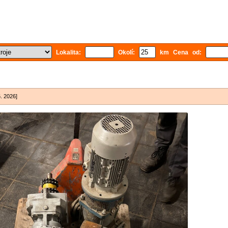
Lokalita:
Okolí:
km Cena od:
6. 2026]