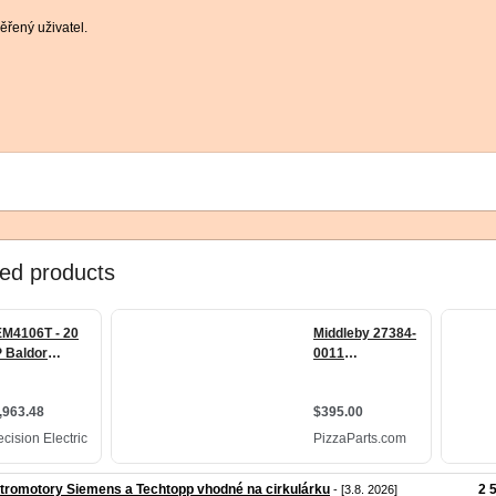
řený uživatel.
tromotory Siemens a Techtopp vhodné na cirkulárku
2 
- [3.8. 2026]