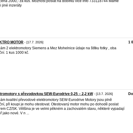
 cena 2000,- za kus. Možnost poslat na dobírku více info 733118744 Máme
i jiné inzeráty
KTRO MOTOR
1 
- [17.7. 2026]
ám 2 elektromotory Siemens a Mez Mohelnice údaje na štítku fotky , oba
ční. 1 kus 1000 kč.
tromotory s převodovkou SEW-Eurodrive 0,25 – 2,2 kW
Do
- [13.7. 2026]
ám kvalitní převodové elektromotory SEW-Eurodrive Motory jsou plně
ční, při koupi je mohu otestovat. Otestovaný motor mohu po dohodě poslat
rem CZ/SK. Většina je ve velmi pěkném a zachovalém stavu, některé vypadají
ř jako nové. V n ...