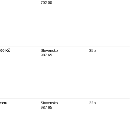
702 00
600 Kč
Slovensko
35 x
987 65
textu
Slovensko
22 x
987 65