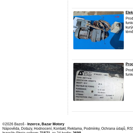
Elek
Prod
funk
kurý
témě
Pro
Prod
funk
©2026 Bazoš -
Inzerce, Bazar Motory
Nápověda
,
Dotazy
,
Hodnocení
,
Kontakt
,
Reklama
,
Podmínky
,
Ochrana údajů
,
RS