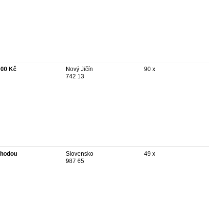
000 Kč
Nový Jičín
90 x
742 13
hodou
Slovensko
49 x
987 65