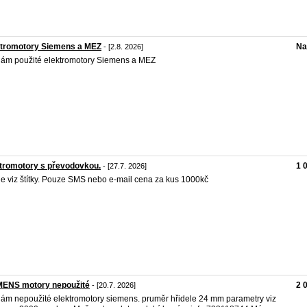
ktromotory Siemens a MEZ
Na
- [2.8. 2026]
ám použité elektromotory Siemens a MEZ
tromotory s převodovkou.
1 
- [27.7. 2026]
e viz štítky. Pouze SMS nebo e-mail cena za kus 1000kč
MENS motory nepoužité
2 
- [20.7. 2026]
ám nepoužité elektromotory siemens. pruměr hřidele 24 mm parametry viz