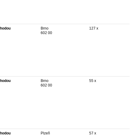
hodou
Brno
127 x
602 00
hodou
Brno
55 x
602 00
hodou
Plzeň
57 x