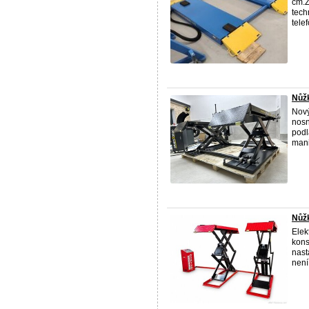
cm.Z
tech
tele
Nůžk
Nový
nosn
podl
mani
Nůž
Elek
kons
nast
není