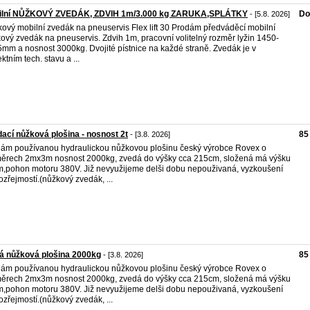
ilní NŮŽKOVÝ ZVEDÁK, ZDVIH 1m/3.000 kg ZARUKA,SPLÁTKY
Do
- [5.8. 2026]
ový mobilní zvedák na pneuservis Flex lift 30 Prodám předváděcí mobilní
ový zvedák na pneuservis. Zdvih 1m, pracovní volitelný rozměr lyžin 1450-
mm a nosnost 3000kg. Dvojité pístnice na každé straně. Zvedák je v
ktním tech. stavu a ...
ací nůžková plošina - nosnost 2t
85
- [3.8. 2026]
ám používanou hydraulickou nůžkovou plošinu český výrobce Rovex o
ěrech 2mx3m nosnost 2000kg, zvedá do výšky cca 215cm, složená má výšku
,pohon motoru 380V. Již nevyužijeme delši dobu nepouživaná, vyzkoušení
zřejmostí.(nůžkový zvedák, ...
á nůžková plošina 2000kg
85
- [3.8. 2026]
ám používanou hydraulickou nůžkovou plošinu český výrobce Rovex o
ěrech 2mx3m nosnost 2000kg, zvedá do výšky cca 215cm, složená má výšku
,pohon motoru 380V. Již nevyužijeme delši dobu nepouživaná, vyzkoušení
zřejmostí.(nůžkový zvedák, ...