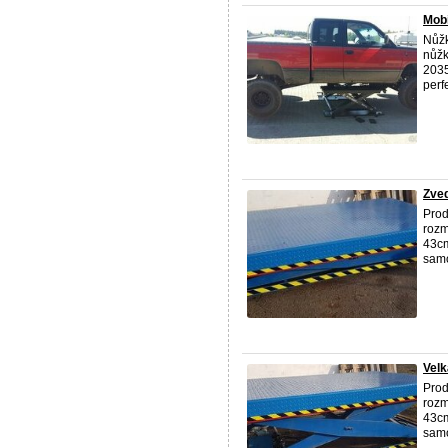
Mob
Nůžk
nůžk
2035
perfe
Zved
Prod
rozm
43cm
samo
Velk
Prod
rozm
43cm
samo