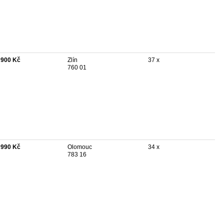
 900 Kč
Zlín
37 x
760 01
 990 Kč
Olomouc
34 x
783 16