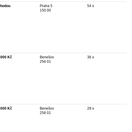
hodou
Praha 5
54 x
150 00
 000 Kč
Benešov
36 x
256 01
 000 Kč
Benešov
28 x
256 01