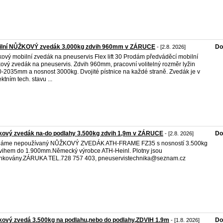
ilní NŮŽKOVÝ zvedák 3.000kg zdvih 960mm v ZÁRUCE
Do
- [2.8. 2026]
ový mobilní zvedák na pneuservis Flex lift 30 Prodám předváděcí mobilní
ový zvedák na pneuservis. Zdvih 960mm, pracovní volitelný rozměr lyžin
-2035mm a nosnost 3000kg. Dvojité pístnice na každé straně. Zvedák je v
ktním tech. stavu ...
kový zvedák na-do podlahy 3.500kg zdvih 1,9m v ZÁRUCE
Do
- [2.8. 2026]
dáme nepoužívaný NŮŽKOVÝ ZVEDÁK ATH-FRAME FZ35 s nosností 3.500kg
vihem do 1.900mm.Německý výrobce ATH-Heinl. Plotny jsou
nkovány.ZÁRUKA TEL.728 757 403, pneuservistechnika@seznam.cz
ový zvedá 3.500kg na podlahu,nebo do podlahy,ZDVIH 1.9m
Do
- [1.8. 2026]