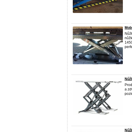
Mob
Nůžk
nůžk
1450
perfe
Nůž
Pro
a zd
pozi
Nůžk