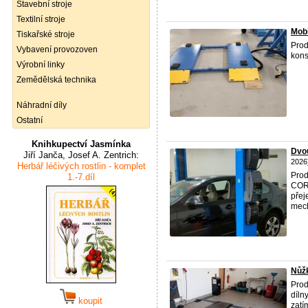
Stavební stroje
Textilní stroje
Mob
Tiskařské stroje
Prod
Vybavení provozoven
kons
Výrobní linky
Zemědělská technika
Náhradní díly
Ostatní
Knihkupectví Jasmínka
Dvo
Jiří Janča, Josef A. Zentrich:
2026
Herbář léčivých rostlin - komplet
Prod
1.-7.díl
CORT
přej
mech
Nůž
Prod
díln
koupit
zatí