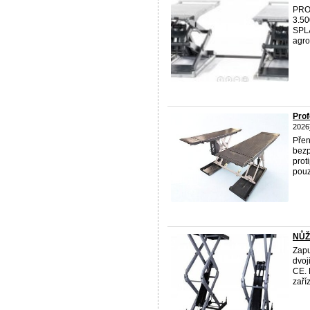
PRO
3.50
SPL
agr
Prof
2026
Přen
bezp
prot
pouz
NŮŽ
Zapu
dvoj
CE. 
zaří