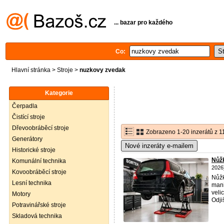
... bazar pro každého
Co:
Hlavní stránka
>
Stroje
>
nuzkovy zvedak
Kategorie
Čerpadla
Čistící stroje
Dřevoobráběcí stroje
Zobrazeno 1-20 inzerátů z 1
Generátory
Nové inzeráty e-mailem
Historické stroje
Nůž
Komunální technika
2026
Kovoobráběcí stroje
Nůžk
Lesní technika
mani
veli
Motory
Odjiš
Potravinářské stroje
Skladová technika