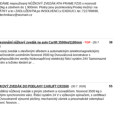
DÁME nepoužívaný NŮŽKOVÝ ZVEDÁK ATH-FRAME FZ35 s nosností
0kg a zdvihem do 1.900mm. Plotny jsou pozinkovány.Prodej možný i na
ÁTKY a to i ZADLUŽENÝM,po INSOLVENCI,v EXEKUCI..tel.:722789698,
otechnikacz@seznam.cz
esionální nůžkový zvedák na auto Carlift 3500kg/1180mm
38
-
TOP
- [30.7.
]
osný zvedák s otevřeným středem a automatickým (elektromagnetickým)
ečnostním uvolněním Nosnost 3500 kg Dvouválcová konstrukce s
ipřepouštěcími ventily Nízkonapěťový elektrický řídicí systém 24V Samomazné
dro a ložisko Ideální pr ...
KOVÝ ZVEDÁK DO PODLAHY CARLIFT CR3500
55
- [30.7. 2026]
štěný nůžkový zvedák s plným zdvihem a rozvaděčem. Nosnost 3500 kg s
itými synchronními válci. Řídicí systém 24 V s výškovým spínačem, s certifikací
Dvoustranně výsuvné plošiny, mechanický zámek a pneumatické odemykací
zení. Nosnos ...