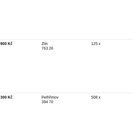
 900 Kč
Zlín
125 x
763 26
 300 Kč
Pelhřimov
508 x
394 70