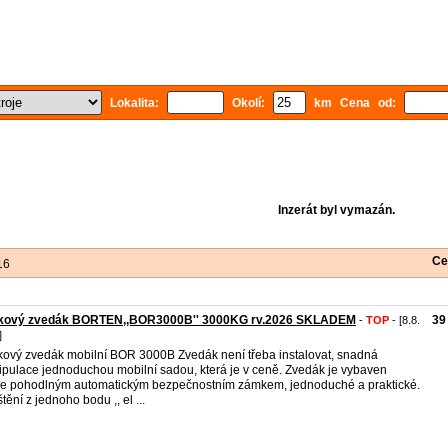
Lokalita:
Okolí:
km Cena od:
Inzerát byl vymazán.
Ce
16
kový zvedák BORTEN,,BOR3000B'' 3000KG rv.2026 SKLADEM
39
-
TOP
- [8.8.
]
ový zvedák mobilní BOR 3000B Zvedák není třeba instalovat, snadná
pulace jednoduchou mobilní sadou, která je v ceně. Zvedák je vybaven
ce pohodlným automatickým bezpečnostním zámkem, jednoduché a praktické.
tění z jednoho bodu ,, el ...