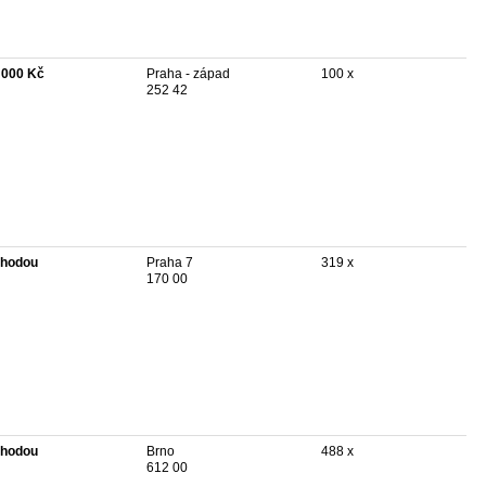
 000 Kč
Praha - západ
100 x
252 42
hodou
Praha 7
319 x
170 00
hodou
Brno
488 x
612 00