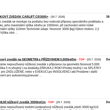
KOVÝ ZVEDÁK CARLIFT CR3000+
38
- [30.7. 2026]
o zvedák se montuje na podlahu bez nutnosti přípravy speciálního podkladu a
ku, jeho maximální výška zdvihu je 1000mm, při zachování velmi nízké
mální výšky 110mm Technické údaje: Nosnost: 3000 [kg] Výkon motoru: 2,2
 Výška zdvi ...
kový zvedák na GEOMETRII,s PŘÍZDVIHEM,5.000kg/5m
Do
-
TOP
- [29.7. 2026]
áme nepoužívaný nůžkový zvedák s přípravou na geometrii.Nosnost 5.000
élka 5 m,vhodný i na dodávky.ZÁRUKA 2 ROKY.Prodej možný i na SPLÁTKY
 i pro ZADLUŽENÉ, nebo v EXEKUCI,po INSOLVENCI atd.Prodáme i další
vení pro autoservisy,pneuser ...
ILNÍ nůžkový zvedák 3000kg/1m
Do
-
TOP
- [29.7. 2026]
áme nepoužívaný mobilní podprahový nůžkový zvedák,zdvih 3000 kg/110