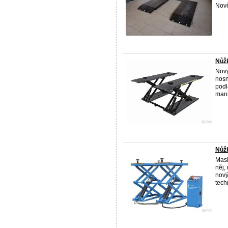
Nově
Nůžk
Nový
nosn
podl
mani
Nůžk
Masi
něj,
nový
techn