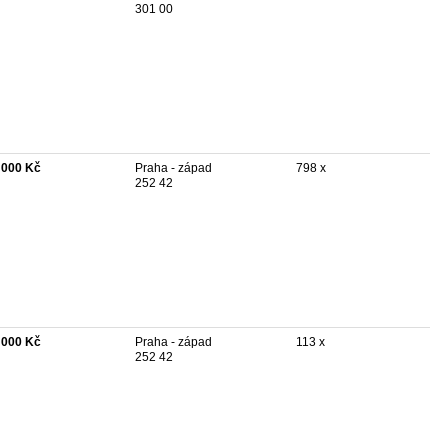
301 00
 000 Kč
Praha - západ
798 x
252 42
 000 Kč
Praha - západ
113 x
252 42