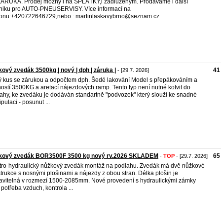
ÁRUKA. Prodej možný i na SPLÁTKY,i zadluženým. Prodáváme i další
niku pro AUTO-PNEUSERVISY. Více informací na
fonu:+420722646729,nebo : martinlaskavybrno@seznam.cz ...
ový zvedák 3500kg | nový | dph | záruka |
41
- [29.7. 2026]
 kus se zárukou a odpočtem dph. Šedé lakování Model s přepákováním a
ostí 3500KG a aretací nájezdových ramp. Tento typ není nutné kotvit do
ahy, ke zvedáku je dodáván standartně "podvozek" který slouží ke snadné
pulaci - posunut ...
kový zvedák BOR3500F 3500 kg nový rv.2026 SKLADEM
65
-
TOP
- [29.7. 2026]
tro-hydraulický nůžkový zvedák montáž na podlahu. Zvedák má dvě nůžkové
trukce s nosnými plošinami a nájezdy z obou stran. Délka plošin je
avitelná v rozmezí 1500-2085mm. Nové provedení s hydraulickými zámky
 potřeba vzduch, kontrola ...