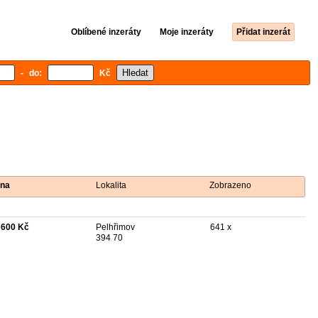
Oblíbené inzeráty
Moje inzeráty
Přidat inzerát
- do:
Kč
na
Lokalita
Zobrazeno
 600 Kč
Pelhřimov
641 x
394 70