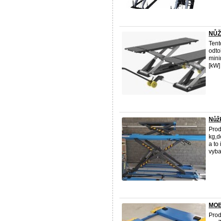
NŮŽ
Tent
odto
mini
[kW]
Nůž
Prod
kg,d
a to
vyba
MOB
Prod