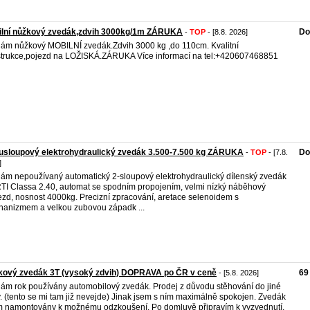
ilní nůžkový zvedák,zdvih 3000kg/1m ZÁRUKA
Do
-
TOP
- [8.8. 2026]
ám nůžkový MOBILNÍ zvedák.Zdvih 3000 kg ,do 110cm. Kvalitní
trukce,pojezd na LOŽISKÁ.ZÁRUKA Více informací na tel:+420607468851
usloupový elektrohydraulický zvedák 3.500-7.500 kg ZÁRUKA
Do
-
TOP
- [7.8.
]
ám nepoužívaný automatický 2-sloupový elektrohydraulický dílenský zvedák
I Classa 2.40, automat se spodním propojením, velmi nízký náběhový
ezd, nosnost 4000kg. Precizní zpracování, aretace selenoidem s
anizmem a velkou zubovou západk ...
kový zvedák 3T (vysoký zdvih) DOPRAVA po ČR v ceně
69
- [5.8. 2026]
ám rok používány automobilový zvedák. Prodej z důvodu stěhování do jiné
y. (tento se mi tam již nevejde) Jinak jsem s ním maximálně spokojen. Zvedák
m namontovány k možnému odzkoušení. Po domluvě připravím k vyzvednutí.