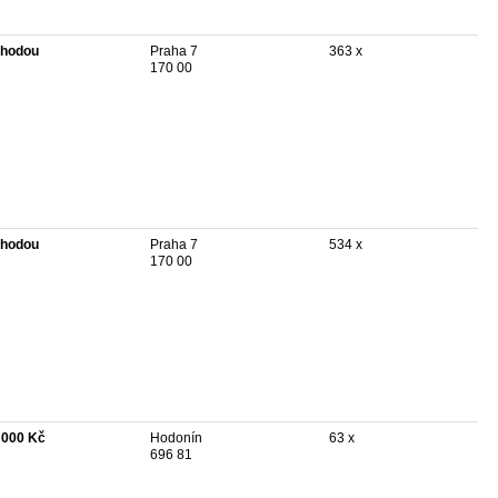
hodou
Praha 7
363 x
170 00
hodou
Praha 7
534 x
170 00
 000 Kč
Hodonín
63 x
696 81