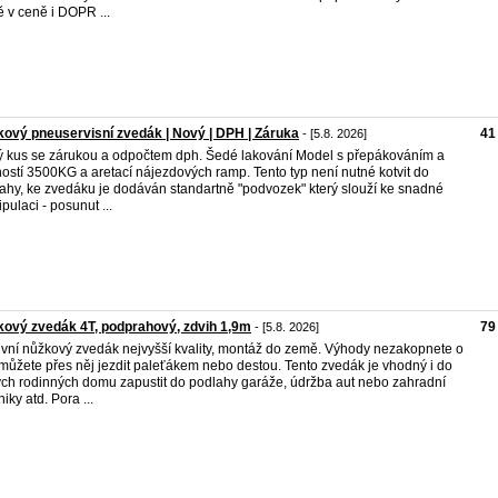
 v ceně i DOPR ...
ový pneuservisní zvedák | Nový | DPH | Záruka
41
- [5.8. 2026]
 kus se zárukou a odpočtem dph. Šedé lakování Model s přepákováním a
ostí 3500KG a aretací nájezdových ramp. Tento typ není nutné kotvit do
ahy, ke zvedáku je dodáván standartně "podvozek" který slouží ke snadné
pulaci - posunut ...
ový zvedák 4T, podprahový, zdvih 1,9m
79
- [5.8. 2026]
vní nůžkový zvedák nejvyšší kvality, montáž do země. Výhody nezakopnete o
 můžete přes něj jezdit paleťákem nebo destou. Tento zvedák je vhodný i do
ch rodinných domu zapustit do podlahy garáže, údržba aut nebo zahradní
iky atd. Pora ...