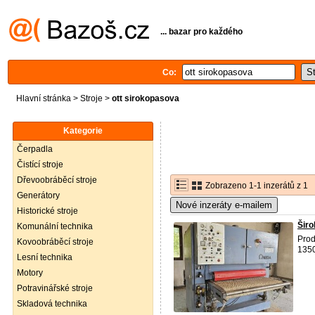
... bazar pro každého
Co:
Hlavní stránka
>
Stroje
>
ott sirokopasova
Kategorie
Čerpadla
Čistící stroje
Dřevoobráběcí stroje
Zobrazeno 1-1 inzerátů z 1
Generátory
Nové inzeráty e-mailem
Historické stroje
Šir
Komunální technika
Prod
Kovoobráběcí stroje
1350
Lesní technika
Motory
Potravinářské stroje
Skladová technika