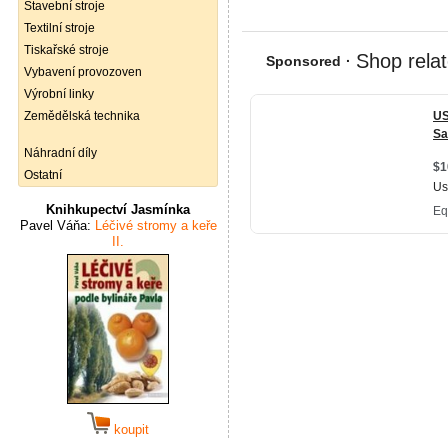
Stavební stroje
Textilní stroje
Tiskařské stroje
Vybavení provozoven
Výrobní linky
Zemědělská technika
Náhradní díly
Ostatní
Knihkupectví Jasmínka
Pavel Váňa:
Léčivé stromy a keře
II.
koupit