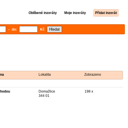
Oblíbené inzeráty
Moje inzeráty
Přidat inzerát
- do:
Kč
na
Lokalita
Zobrazeno
hodou
Domažlice
198 x
344 01