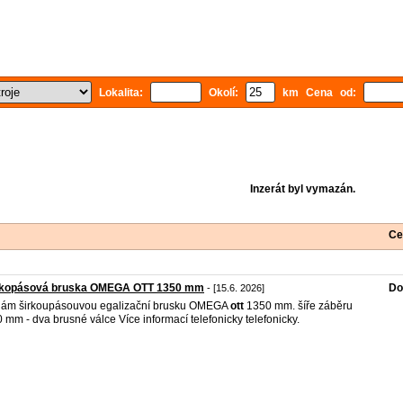
Lokalita:
Okolí:
km Cena od:
Inzerát byl vymazán.
Ce
okopásová bruska OMEGA OTT 1350 mm
Do
- [15.6. 2026]
ám širkoupásouvou egalizační brusku OMEGA
ott
1350 mm. šíře záběru
 mm - dva brusné válce Více informací telefonicky telefonicky.