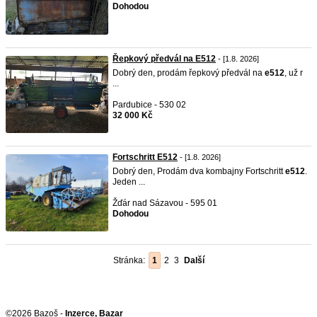
Dohodou
Řepkový předvál na E512
- [1.8. 2026]
Dobrý den, prodám řepkový předvál na
e512
, už r
...
Pardubice - 530 02
32 000 Kč
Fortschritt E512
- [1.8. 2026]
Dobrý den, Prodám dva kombajny Fortschritt
e512
.
Jeden ...
Žďár nad Sázavou - 595 01
Dohodou
Stránka:
1
2
3
Další
©2026 Bazoš -
Inzerce, Bazar