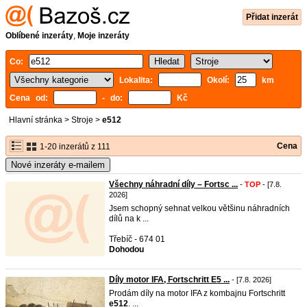
Přidat inzerát
Oblíbené inzeráty
,
Moje inzeráty
Co:
Lokalita:
Okolí:
km
Cena od:
- do:
Kč
Hlavní stránka
>
Stroje
>
e512
Cena
1-20 inzerátů z 111
Nové inzeráty e-mailem
Všechny náhradní díly – Fortsc ...
-
TOP
- [7.8.
2026]
Jsem schopný sehnat velkou většinu náhradních
dílů na k ...
Třebíč - 674 01
Dohodou
Díly motor IFA, Fortschritt E5 ...
- [7.8. 2026]
Prodám díly na motor IFA z kombajnu Fortschritt
e512
. ...