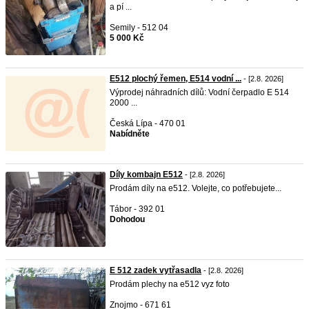
a pí ...
Semily - 512 04
5 000 Kč
E512 plochý řemen, E514 vodní ...
- [2.8. 2026]
Výprodej náhradních dílů: Vodní čerpadlo E 514
2000 ...
Česká Lípa - 470 01
Nabídněte
Díly kombajn E512
- [2.8. 2026]
Prodám díly na e512. Volejte, co potřebujete...
Tábor - 392 01
Dohodou
E 512 zadek vytřasadla
- [2.8. 2026]
Prodám plechy na e512 vyz foto
Znojmo - 671 61