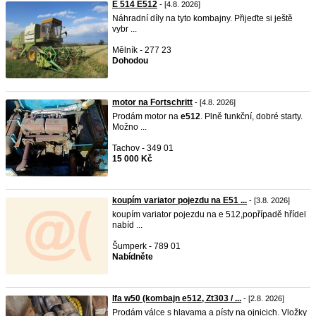
E 514 E512
- [4.8. 2026]
Náhradní díly na tyto kombajny. Přijeďte si ještě
vybr ...
Mělník - 277 23
Dohodou
motor na Fortschritt
- [4.8. 2026]
Prodám motor na
e512
. Plně funkční, dobré starty.
Možno ...
Tachov - 349 01
15 000 Kč
koupím variator pojezdu na E51 ...
- [3.8. 2026]
koupím variator pojezdu na e 512,popřípadě hřídel
nabíd ...
Šumperk - 789 01
Nabídněte
Ifa w50 (kombajn e512, Zt303 / ...
- [2.8. 2026]
Prodám válce s hlavama a písty na ojnicich. Vložky