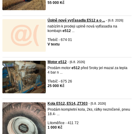
55 000 Kč
Úplně nové vytřasadla E512 a o ...
- [6.8. 2026]
nabízím k prodeji uplně nová vytřasadla na
kombajn
e512
...
Třebíč - 674 01
V textu
Motor e512
- [6.8. 2026]
Prodám motor
e512
před 5roky jel mazal za tepla
4 bar n ...
Třebíč - 675 26
25 000 Kč
Kola E512, E514, ZT303
- [5.8. 2026]
Prodám kompletní kola, 2ks, ráfky nezničené, pneu
18.4- ...
Litoměřice - 411 72
1 000 Kč