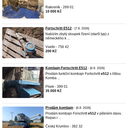
Rakovník - 269 01
10 000 Kč
Fortschritt E512
- [7.8. 2026]
Nabízím zbylý sloupek řízení (starší typ) z
německého k ...
Vsetín - 756 42
200 Kč
Kombajn Fortschritt E512
- [6.8. 2026]
Prodám funkční kombajn Fortschritt
e512
s lištou.
Komba ...
Písek - 399 01
35 000 Kč
Prodám kombajn
- [6.8. 2026]
Prodám kombajn Forschritt
e512
v pěkném stavu .
Repas r ...
Český Krumlov - 382 32