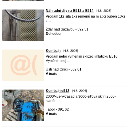
Náhradní díly na E512 a E514
- [4.8. 2026]
Prodám 1ks síta 1ks řemenů na mlatící buben 10ks
z ...
Žďár nad Sázavou - 592 51
Dohodou
Kombajn
- [4.8. 2026]
Prodám nebo vyměním sklízecí mlátičku E516.
Vyměním nej ...
Ústí nad Orlicí - 562 01
V textu
Kombajn e512
- [4.8. 2026]
2000/kus-vytřásadla 3000-síťová skříň 2500-
startér ...
Tábor - 391 62
V textu