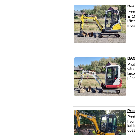
BAGR
Prod
ET18
lžíc
inves
BAGR
Prod
váho
lžíc
připr
Pro
Prod
hydr
kabi
6022