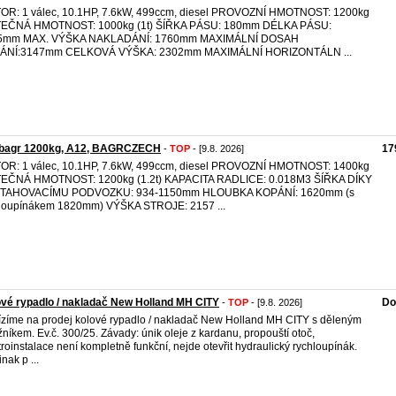
R: 1 válec, 10.1HP, 7.6kW, 499ccm, diesel PROVOZNÍ HMOTNOST: 1200kg
TEČNÁ HMOTNOST: 1000kg (1t) ŠÍŘKA PÁSU: 180mm DÉLKA PÁSU:
5mm MAX. VÝŠKA NAKLADÁNÍ: 1760mm MAXIMÁLNÍ DOSAH
ÁNÍ:3147mm CELKOVÁ VÝŠKA: 2302mm MAXIMÁLNÍ HORIZONTÁLN ...
ibagr 1200kg, A12, BAGRCZECH
17
-
TOP
- [9.8. 2026]
R: 1 válec, 10.1HP, 7.6kW, 499ccm, diesel PROVOZNÍ HMOTNOST: 1400kg
TEČNÁ HMOTNOST: 1200kg (1.2t) KAPACITA RADLICE: 0.018M3 ŠÍŘKA DÍKY
TAHOVACÍMU PODVOZKU: 934-1150mm HLOUBKA KOPÁNÍ: 1620mm (s
loupínákem 1820mm) VÝŠKA STROJE: 2157 ...
vé rypadlo / nakladač New Holland MH CITY
Do
-
TOP
- [9.8. 2026]
zíme na prodej kolové rypadlo / nakladač New Holland MH CITY s děleným
žníkem. Ev.č. 300/25. Závady: únik oleje z kardanu, propouští otoč,
troinstalace není kompletně funkční, nejde otevřit hydraulický rychloupínák.
inak p ...