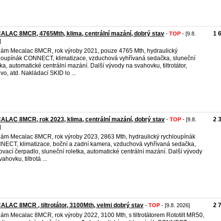
LAC 8MCR, 4765Mth, klima, centrální mazání, dobrý stav
1 
-
TOP
- [9.8.
]
ám Mecalac 8MCR, rok výroby 2021, pouze 4765 Mth, hydraulický
loupínák CONNECT, klimatizace, vzduchová vyhřívaná sedačka, sluneční
tka, automatické centrální mazání. Další vývody na svahovku, tiltrotátor,
ivo, atd. Nakládací SKID lo ...
LAC 8MCR, rok 2023, klima, centrální mazání, dobrý stav
2 
-
TOP
- [9.8.
]
ám Mecalac 8MCR, rok výroby 2023, 2863 Mth, hydraulický rychloupínák
ECT, klimatizace, boční a zadní kamera, vzduchová vyhřívaná sedačka,
ovací čerpadlo, sluneční roletka, automatické centrální mazání. Další vývody
ahovku, tiltrotá ...
LAC 8MCR , tiltrotátor, 3100Mth, velmi dobrý stav
2 
-
TOP
- [9.8. 2026]
ám Mecalac 8MCR, rok výroby 2022, 3100 Mth, s tiltrotátorem Rototilt MR50,