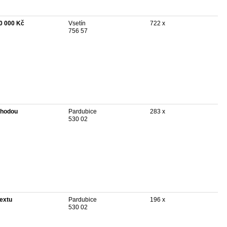
0 000 Kč
Vsetín
722 x
756 57
hodou
Pardubice
283 x
530 02
textu
Pardubice
196 x
530 02