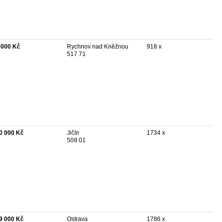
 000 Kč
Rychnov nad Kněžnou
918 x
517 71
0 000 Kč
Jičín
1734 x
509 01
9 000 Kč
Ostrava
1786 x