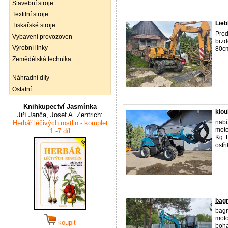
Stavební stroje
Textilní stroje
Lie
Tiskařské stroje
Prod
Vybavení provozoven
brzd
Výrobní linky
80cm
Zemědělská technika
Náhradní díly
Ostatní
Knihkupectví Jasmínka
klou
Jiří Janča, Josef A. Zentrich:
nabí
Herbář léčivých rostlin - komplet
moto
1.-7.díl
Kg. 
ostři
bagr
bagr
moto
koupit
boha