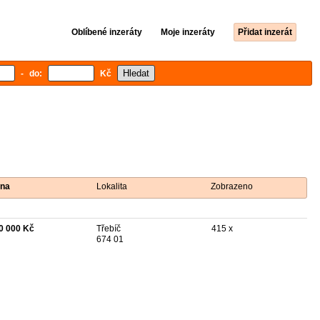
Oblíbené inzeráty
Moje inzeráty
Přidat inzerát
- do:
Kč
na
Lokalita
Zobrazeno
0 000 Kč
Třebíč
415 x
674 01