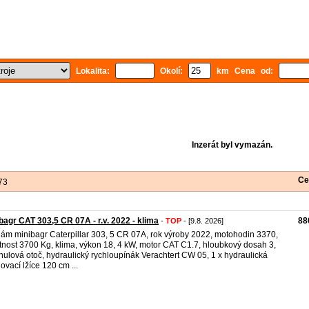
Lokalita:
Okolí:
km Cena od:
Inzerát byl vymazán.
Ce
73
bagr CAT 303,5 CR 07A - r.v. 2022 - klima
88
-
TOP
- [9.8. 2026]
ám minibagr Caterpillar 303, 5 CR 07A, rok výroby 2022, motohodin 3370,
nost 3700 Kg, klima, výkon 18, 4 kW, motor CAT C1.7, hloubkový dosah 3,
nulová otoč, hydraulický rychloupínák Verachtert CW 05, 1 x hydraulická
ovací lžíce 120 cm ...