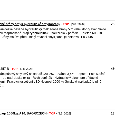
ené brány smyk hydraulické smykobrány
25
-
TOP
- [9.8. 2026]
dám těžké nesené
hydraulicky
rozkládané brány 5 m velmi dobrý stav. Nikde
ou rozpraskané. Mají
rychloupinak
. Jsou zcela v pořádku. Telefon 608 181
 Brány mají ve předu malý rovnací smyk, tahal je Zetor 6911 a 7745
 257 B
45
-
TOP
- [9.8. 2026]
ám pásový smykový nakladač CAT 257 B Váha: 3,46t - Lopata - Paletizační
e - upínací deska extra - Rychloupínák - Hydraulický okruh pro přídavné
zení - Pracovní osvětlení LED Nosnost 1500 kg Smykový nakladač je plně
 ...
ibagr 1000kg, A10, BAGRCZECH
13
-
TOP
- [9.8. 2026]