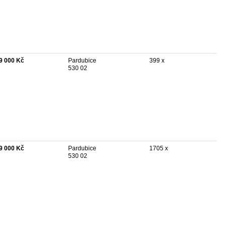
9 000 Kč
Pardubice
399 x
530 02
9 000 Kč
Pardubice
1705 x
530 02