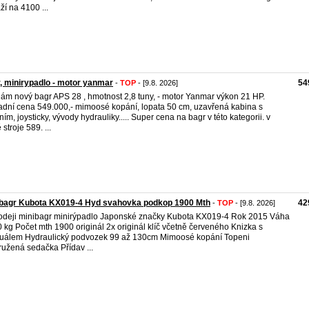
ží na 4100 ...
, minirypadlo - motor yanmar
54
-
TOP
- [9.8. 2026]
ám nový bagr APS 28 , hmotnost 2,8 tuny, - motor Yanmar výkon 21 HP.
adní cena 549.000,- mimoosé kopání, lopata 50 cm, uzavřená kabina s
ním, joysticky, vývody hydrauliky..... Super cena na bagr v této kategorii. v
stroje 589. ...
ibagr Kubota KX019-4 Hyd svahovka podkop 1900 Mth
42
-
TOP
- [9.8. 2026]
odeji minibagr minirýpadlo Japonské značky Kubota KX019-4 Rok 2015 Váha
 kg Počet mth 1900 originál 2x originál klíč včetně červeného Knizka s
álem Hydraulický podvozek 99 až 130cm Mimoosé kopání Topeni
užená sedačka Přídav ...