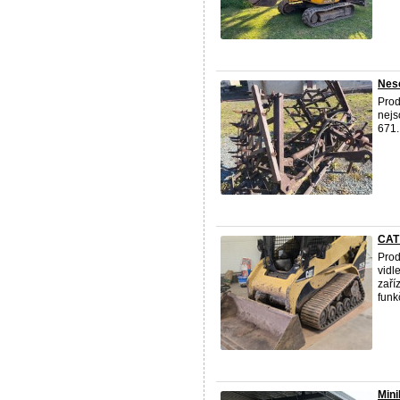
Nes
Pro
nejs
671.
CAT
Prod
vidl
zaří
funkč
Min