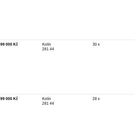
899 000 Kč
Kolín
30 x
281 44
199 000 Kč
Kolín
28 x
281 44