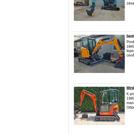
záva
bagr
Prod
zákl
tope
ceně 
Min
K pr
1980
manu
Odpr