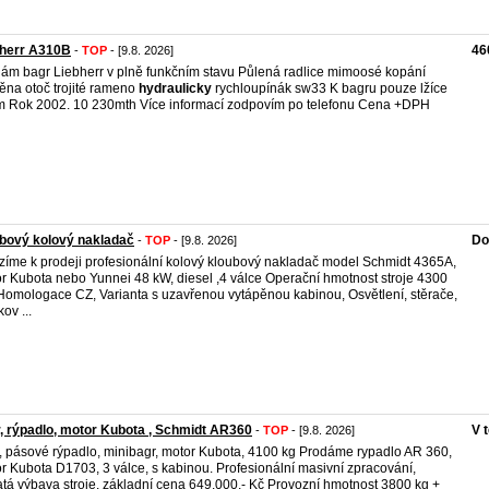
bherr A310B
46
-
TOP
- [9.8. 2026]
ám bagr Liebherr v plně funkčním stavu Půlená radlice mimoosé kopání
ěna otoč trojité rameno
hydraulicky
rychloupínák sw33 K bagru pouze lžíce
 Rok 2002. 10 230mth Více informací zodpovím po telefonu Cena +DPH
bový kolový nakladač
Do
-
TOP
- [9.8. 2026]
zíme k prodeji profesionální kolový kloubový nakladač model Schmidt 4365A,
r Kubota nebo Yunnei 48 kW, diesel ,4 válce Operační hmotnost stroje 4300
Homologace CZ, Varianta s uzavřenou vytápěnou kabinou, Osvětlení, stěrače,
kov ...
, rýpadlo, motor Kubota , Schmidt AR360
V 
-
TOP
- [9.8. 2026]
, pásové rýpadlo, minibagr, motor Kubota, 4100 kg Prodáme rypadlo AR 360,
r Kubota D1703, 3 válce, s kabinou. Profesionální masivní zpracování,
tá výbava stroje. základní cena 649.000,- Kč Provozní hmotnost 3800 kg +