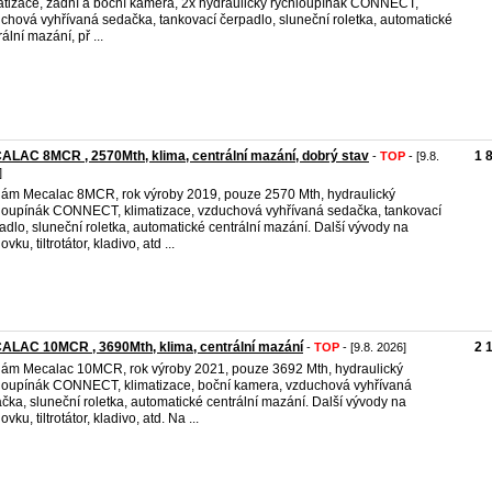
atizace, zadní a boční kamera, 2x hydraulický rychloupínák CONNECT,
chová vyhřívaná sedačka, tankovací čerpadlo, sluneční roletka, automatické
ální mazání, př ...
LAC 8MCR , 2570Mth, klima, centrální mazání, dobrý stav
1 
-
TOP
- [9.8.
]
ám Mecalac 8MCR, rok výroby 2019, pouze 2570 Mth, hydraulický
loupínák CONNECT, klimatizace, vzduchová vyhřívaná sedačka, tankovací
adlo, sluneční roletka, automatické centrální mazání. Další vývody na
vku, tiltrotátor, kladivo, atd ...
ALAC 10MCR , 3690Mth, klima, centrální mazání
2 
-
TOP
- [9.8. 2026]
ám Mecalac 10MCR, rok výroby 2021, pouze 3692 Mth, hydraulický
loupínák CONNECT, klimatizace, boční kamera, vzduchová vyhřívaná
čka, sluneční roletka, automatické centrální mazání. Další vývody na
vku, tiltrotátor, kladivo, atd. Na ...