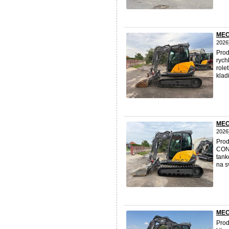
MECA
2026
Prod
rych
role
klad
MECA
2026
Prod
CONN
tank
na sv
MECA
Prod