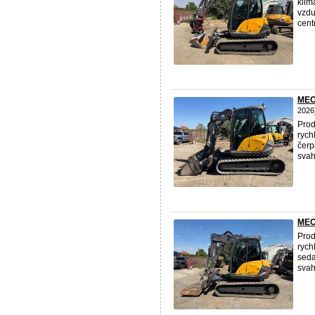
klim
vzdu
centr
MECA
2026
Prod
rych
čerp
svaho
MEC
Prod
rych
seda
svaho