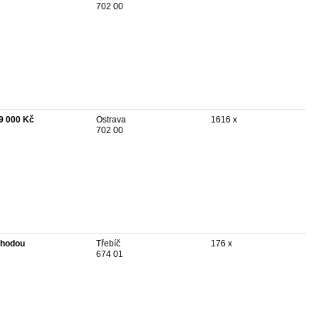
702 00
9 000 Kč
Ostrava
1616 x
702 00
hodou
Třebíč
176 x
674 01