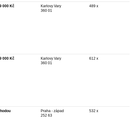
9 000 Kč
Karlovy Vary
489 x
360 01
9 000 Kč
Karlovy Vary
612 x
360 01
hodou
Praha - západ
532 x
252 63