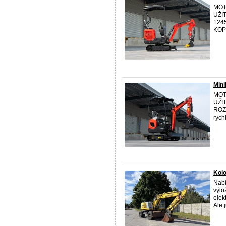
MOTO
UŽI
124
KOP
Min
MOTO
UŽI
ROZ
rych
Kolo
Nabí
výlo
elek
Ale j