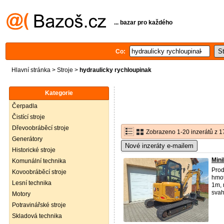
... bazar pro každého
Co:
Hlavní stránka
>
Stroje
>
hydraulicky rychloupinak
Kategorie
Čerpadla
Čistící stroje
Dřevoobráběcí stroje
Zobrazeno 1-20 inzerátů z 1
Generátory
Nové inzeráty e-mailem
Historické stroje
Mini
Komunální technika
Prod
Kovoobráběcí stroje
hmot
Lesní technika
1m, 
svah
Motory
Potravinářské stroje
Skladová technika