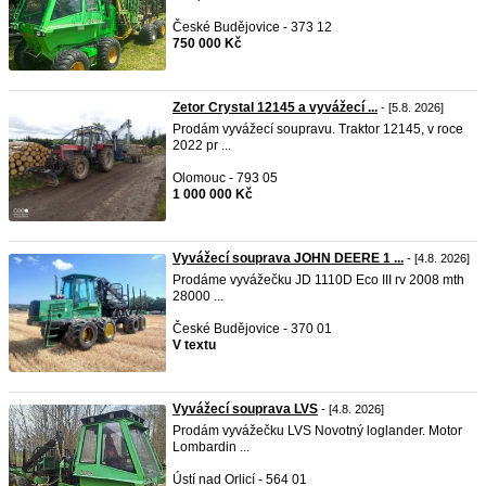
České Budějovice - 373 12
750 000 Kč
Zetor Crystal 12145 a vyvážecí ...
- [5.8. 2026]
Prodám vyvážecí soupravu. Traktor 12145, v roce
2022 pr ...
Olomouc - 793 05
1 000 000 Kč
Vyvážecí souprava JOHN DEERE 1 ...
- [4.8. 2026]
Prodáme vyvážečku JD 1110D Eco III rv 2008 mth
28000 ...
České Budějovice - 370 01
V textu
Vyvážecí souprava LVS
- [4.8. 2026]
Prodám vyvážečku LVS Novotný loglander. Motor
Lombardin ...
Ústí nad Orlicí - 564 01