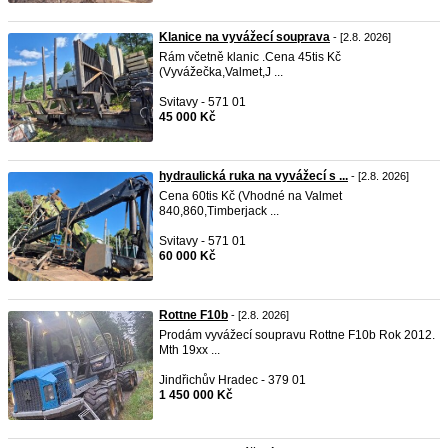
Klanice na vyvážecí souprava
- [2.8. 2026]
Rám včetně klanic .Cena 45tis Kč
(Vyvážečka,Valmet,J ...
Svitavy - 571 01
45 000 Kč
hydraulická ruka na vyvážecí s ...
- [2.8. 2026]
Cena 60tis Kč (Vhodné na Valmet
840,860,Timberjack ...
Svitavy - 571 01
60 000 Kč
Rottne F10b
- [2.8. 2026]
Prodám vyvážecí soupravu Rottne F10b Rok 2012.
Mth 19xx ...
Jindřichův Hradec - 379 01
1 450 000 Kč