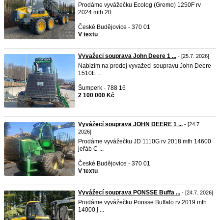
Prodáme vyvážečku Ecolog (Gremo) 1250F rv
2024 mth 20 ...
České Budějovice - 370 01
V textu
Vyvažeci souprava John Deere 1 ...
- [25.7. 2026]
Nabizim na prodej vyvažeci soupravu John Deere
1510E ...
Šumperk - 788 16
2 100 000 Kč
Vyvážecí souprava JOHN DEERE 1 ...
- [24.7.
2026]
Prodáme vyvážečku JD 1110G rv 2018 mth 14600
jeřáb C ...
České Budějovice - 370 01
V textu
Vyvážecí souprava PONSSE Buffa ...
- [24.7. 2026]
Prodáme vyvážečku Ponsse Buffalo rv 2019 mth
14000 j ...