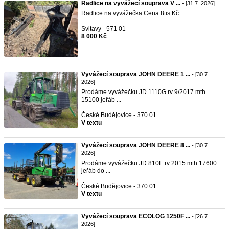
Radlice na vyvážecí souprava V ...
- [31.7. 2026]
Radlice na vyvážečka.Cena 8tis Kč
Svitavy - 571 01
8 000 Kč
Vyvážecí souprava JOHN DEERE 1 ...
- [30.7.
2026]
Prodáme vyvážečku JD 1110G rv 9/2017 mth
15100 jeřáb ...
České Budějovice - 370 01
V textu
Vyvážecí souprava JOHN DEERE 8 ...
- [30.7.
2026]
Prodáme vyvážečku JD 810E rv 2015 mth 17600
jeřáb do ...
České Budějovice - 370 01
V textu
Vyvážecí souprava ECOLOG 1250F ...
- [26.7.
2026]