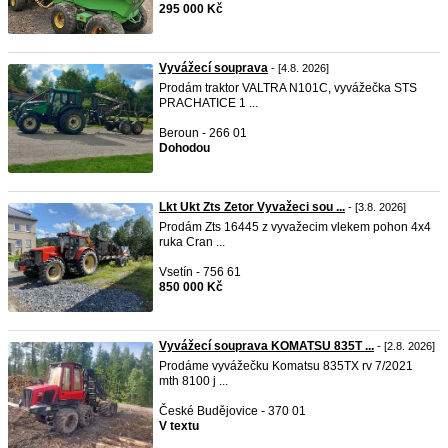
295 000 Kč
Vyvážecí souprava
- [4.8. 2026]
Prodám traktor VALTRA N101C, vyvážečka STS
PRACHATICE 1 ...
Beroun - 266 01
Dohodou
Lkt Ukt Zts Zetor Vyvažeci sou ...
- [3.8. 2026]
Prodám Zts 16445 z vyvažecim vlekem pohon 4x4
ruka Cran ...
Vsetín - 756 61
850 000 Kč
Vyvážecí souprava KOMATSU 835T ...
- [2.8. 2026]
Prodáme vyvážečku Komatsu 835TX rv 7/2021
mth 8100 j ...
České Budějovice - 370 01
V textu