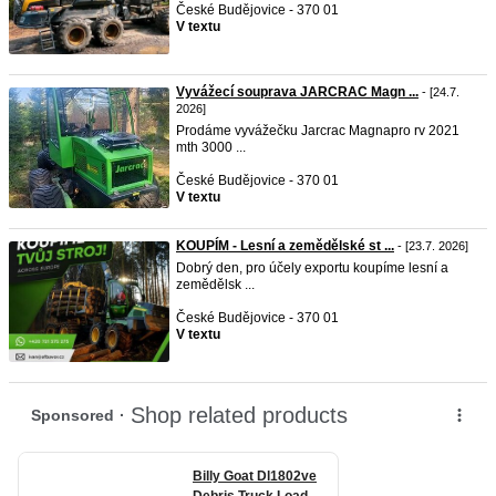
České Budějovice - 370 01
V textu
Vyvážecí souprava JARCRAC Magn ...
- [24.7.
2026]
Prodáme vyvážečku Jarcrac Magnapro rv 2021
mth 3000 ...
České Budějovice - 370 01
V textu
KOUPÍM - Lesní a zemědělské st ...
- [23.7. 2026]
Dobrý den, pro účely exportu koupíme lesní a
zemědělsk ...
České Budějovice - 370 01
V textu