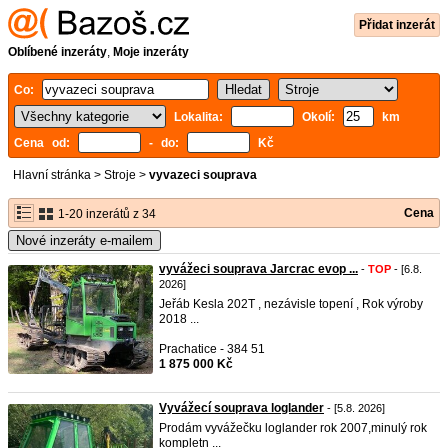
Přidat inzerát
Oblíbené inzeráty
,
Moje inzeráty
Co:
Lokalita:
Okolí:
km
Cena od:
- do:
Kč
Hlavní stránka
>
Stroje
>
vyvazeci souprava
Cena
1-20 inzerátů z 34
Nové inzeráty e-mailem
vyvážeci souprava Jarcrac evop ...
-
TOP
- [6.8.
2026]
Jeřáb Kesla 202T , nezávisle topení , Rok výroby
2018 ...
Prachatice - 384 51
1 875 000 Kč
Vyvážecí souprava loglander
- [5.8. 2026]
Prodám vyvážečku loglander rok 2007,minulý rok
kompletn ...