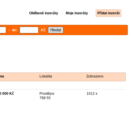
Oblíbené inzeráty
Moje inzeráty
Přidat inzerát
- do:
Kč
na
Lokalita
Zobrazeno
0 000 Kč
Prostějov
1012 x
798 55