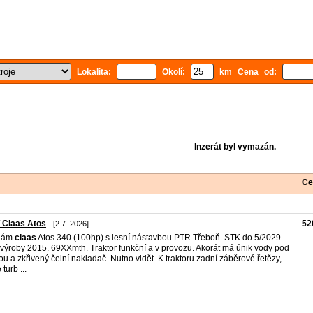
Lokalita:
Okolí:
km Cena od:
Inzerát byl vymazán.
Ce
 Claas Atos
52
- [2.7. 2026]
dám
claas
Atos 340 (100hp) s lesní nástavbou PTR Třeboň. STK do 5/2029
výroby 2015. 69XXmth. Traktor funkční a v provozu. Akorát má únik vody pod
ou a zkřivený čelní nakladač. Nutno vidět. K traktoru zadní záběrové řetězy,
turb ...