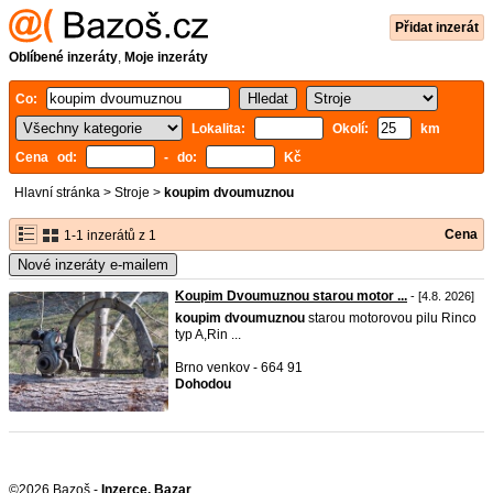
Přidat inzerát
Oblíbené inzeráty
,
Moje inzeráty
Co:
Lokalita:
Okolí:
km
Cena od:
- do:
Kč
Hlavní stránka
>
Stroje
>
koupim dvoumuznou
Cena
1-1 inzerátů z 1
Nové inzeráty e-mailem
Koupim Dvoumuznou starou motor ...
- [4.8. 2026]
koupim
dvoumuznou
starou motorovou pilu Rinco
typ A,Rin ...
Brno venkov - 664 91
Dohodou
©2026 Bazoš -
Inzerce, Bazar