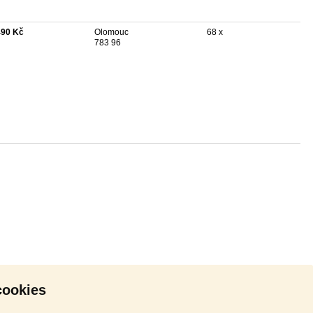
490 Kč
Olomouc
68 x
783 96
cookies