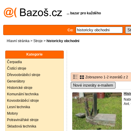
... bazar pro každého
Co:
Hlavní stránka
>
Stroje
>
historicky obchodni
Kategorie
Čerpadla
Čistící stroje
Dřevoobráběcí stroje
Zobrazeno 1-2 inzerátů z 2
Generátory
Nové inzeráty e-mailem
Historické stroje
Hist
Komunální technika
Nabí
Kovoobráběcí stroje
Ant.
Lesní technika
Motory
Potravinářské stroje
Skladová technika