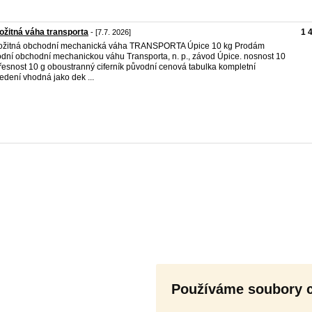
ožitná váha transporta
1 
- [7.7. 2026]
ožitná obchodní mechanická váha TRANSPORTA Úpice 10 kg Prodám
dní obchodní mechanickou váhu Transporta, n. p., závod Úpice. nosnost 10
řesnost 10 g oboustranný ciferník původní cenová tabulka kompletní
edení vhodná jako dek ...
Používáme soubory 