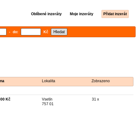
Oblíbené inzeráty
Moje inzeráty
Přidat inzerát
- do:
Kč
na
Lokalita
Zobrazeno
500 Kč
Vsetín
31 x
757 01