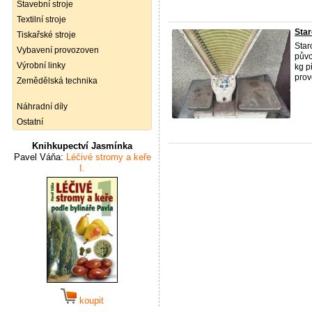
Stavební stroje
Textilní stroje
Star
Tiskařské stroje
Star
Vybavení provozoven
půvo
Výrobní linky
kg p
prov
Zemědělská technika
Náhradní díly
Ostatní
Knihkupectví Jasmínka
Pavel Váňa:
Léčivé stromy a keře
I.
koupit