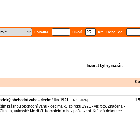
Lokalita:
Okolí:
km Cena od:
Inzerát byl vymazán.
Ce
orický obchodní váha - decimálka 1921
1 
- [4.8. 2026]
zím krásnou obchodní váhu - decimálku zo roku 1921 - viz foto. Značena -
 Cimala, Valašské Meziříčí. Kompletní a bez poškození. Krásná dekorace.