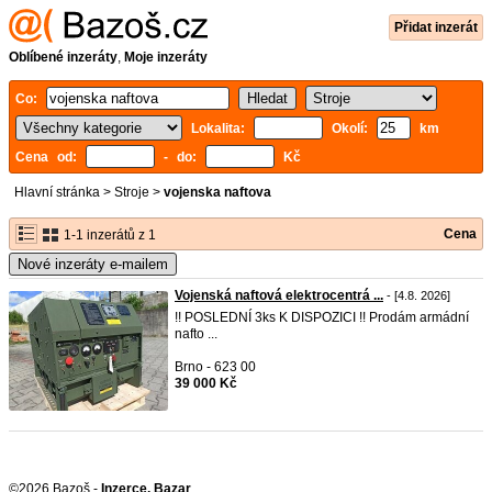
Přidat inzerát
Oblíbené inzeráty
,
Moje inzeráty
Co:
Lokalita:
Okolí:
km
Cena od:
- do:
Kč
Hlavní stránka
>
Stroje
>
vojenska naftova
Cena
1-1 inzerátů z 1
Nové inzeráty e-mailem
Vojenská naftová elektrocentrá ...
- [4.8. 2026]
!! POSLEDNÍ 3ks K DISPOZICI !! Prodám armádní
nafto ...
Brno - 623 00
39 000 Kč
©2026 Bazoš -
Inzerce, Bazar