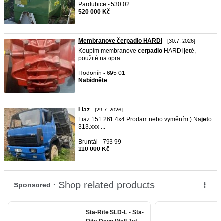
Pardubice - 530 02
520 000 Kč
Membranove čerpadlo HARDI
- [30.7. 2026]
Koupím membranove
cerpadlo
HARDI
jet
é,
použité na opra ...
Hodonín - 695 01
Nabídněte
Liaz
- [29.7. 2026]
Liaz 151.261 4x4 Prodam nebo vyměním ) Na
jet
o
313.xxx ...
Bruntál - 793 99
110 000 Kč