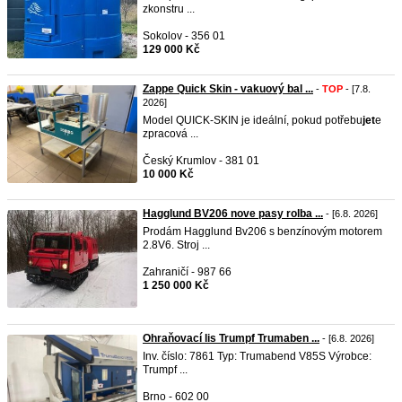
zkonstru ...
Sokolov - 356 01
129 000 Kč
Zappe Quick Skin - vakuový bal ...
-
TOP
- [7.8.
2026]
Model QUICK-SKIN je ideální, pokud potřebu
jet
e
zpracová ...
Český Krumlov - 381 01
10 000 Kč
Hagglund BV206 nove pasy rolba ...
- [6.8. 2026]
Prodám Hagglund Bv206 s benzínovým motorem
2.8V6. Stroj ...
Zahraničí - 987 66
1 250 000 Kč
Ohraňovací lis Trumpf Trumaben ...
- [6.8. 2026]
Inv. číslo: 7861 Typ: Trumabend V85S Výrobce:
Trumpf ...
Brno - 602 00