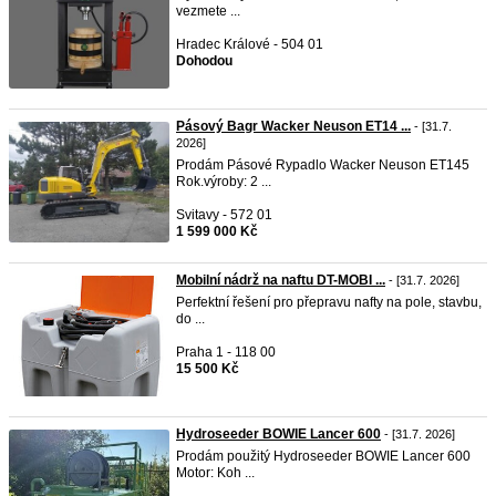
vezmete ...
Hradec Králové - 504 01
Dohodou
Pásový Bagr Wacker Neuson ET14 ...
- [31.7.
2026]
Prodám Pásové Rypadlo Wacker Neuson ET145
Rok.výroby: 2 ...
Svitavy - 572 01
1 599 000 Kč
Mobilní nádrž na naftu DT-MOBI ...
- [31.7. 2026]
Perfektní řešení pro přepravu nafty na pole, stavbu,
do ...
Praha 1 - 118 00
15 500 Kč
Hydroseeder BOWIE Lancer 600
- [31.7. 2026]
Prodám použitý Hydroseeder BOWIE Lancer 600
Motor: Koh ...