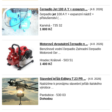
čerpadlo Jet 100 A Y + expanzn ...
- [4.8. 2026]
čerpadlo
jet
100 A Y + expanzní nádrž +
příslušenství ( ...
Karviná - 735 32
1 800 Kč
Motorové dvoutaktní čerpadlo n ...
- [4.8. 2026]
Benzínové vodní čerpadlo Zahradní čerpadlo
Motorové čer ...
Hradec Králové - 503 51
1 400 Kč
Stavební jeřáb Edilgru T 23 PR ...
- [4.8. 2026]
Nabízíme k pronájmu stavební jeřáb italského
výrobce ...
Pardubice - 530 03
Dohodou