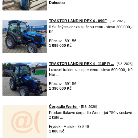
Dohodou
TRAKTOR LANDINI REX 4 - 090F
- [5.8. 2026]
 Slušný traktor za slušnou cenu - sleva 200.000,-
Kč. ...
Břeclav - 691 56
1 099 000 Kč
TRAKTOR LANDINI REX 4 - 110F R ...
- [5.8. 2026]
Luxusní traktor za super cenu - sleva 600.000,- Kč.
Naj ...
Břeclav - 691 56
1 390 000 Kč
Čerpadlo Werter
- [5.8. 2026]
Prodám tlakové čerpadlo Werter
jet
750 v sestavě
2 kulo ...
Frýdek - Místek - 739 46
1 800 Kč