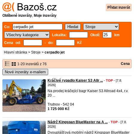
Přidat inzerát
Oblíbené inzeráty
,
Moje inzeráty
Co:
Lokalita:
Okolí:
km
Cena od:
- do:
Kč
Hlavní stránka
>
Stroje
>
cerpadlo jet
Cena
1-20 inzerátů z 76
Nové inzeráty e-mailem
Kráčivé rypadlo Kaiser S3 Allr ...
-
TOP
- [7.8.
2026]
Na prodej kráčející bagr Kaiser S3 Allroad 4x4, r.v.
20 ...
Trutnov - 542 04
1 725 000 Kč
Nádrž Kingspan BlueMaster na A ...
-
TOP
- [7.8.
2026]
Dvouplášťová mobilní nádrž Kingspan BlueMaster