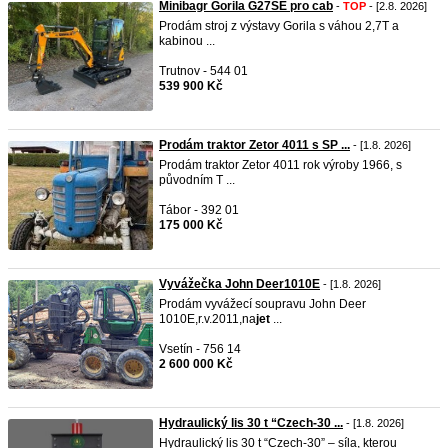
Minibagr Gorila G27SE pro cab
-
TOP
- [2.8. 2026]
Prodám stroj z výstavy Gorila s váhou 2,7T a
kabinou ...
Trutnov - 544 01
539 900 Kč
Prodám traktor Zetor 4011 s SP ...
- [1.8. 2026]
Prodám traktor Zetor 4011 rok výroby 1966, s
původním T ...
Tábor - 392 01
175 000 Kč
Vyvážečka John Deer1010E
- [1.8. 2026]
Prodám vyvážecí soupravu John Deer
1010E,r.v.2011,na
jet
...
Vsetín - 756 14
2 600 000 Kč
Hydraulický lis 30 t “Czech-30 ...
- [1.8. 2026]
Hydraulický lis 30 t “Czech-30” – síla, kterou