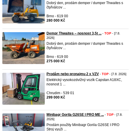
Dobrý den, prodám demper / dumper Thwaites s
čtyřválcov ...
Brno - 619 00
280 000 Kč
Dempr Thwaites – nosnost 3,5t ...
-
TOP
- [7.8.
2026]
Dobrý den, prodám demper / dumper Thwaites s
čtyřválcov ...
Brno - 619 00
275 000 Kč
Prodám nebo pronajmu 2 x VZV
-
TOP
- [7.8. 2026]
Elektrický vysokozdvižný vozík Capstan A18XC,
nosnost 1 ...
Chrudim - 539 01
299 000 Kč
Minibagr Gorila G26SE I PRO ME ...
-
TOP
- [7.8.
2026]
Prodám použity Minibagr Gorila G26SE I PRO
Stroj využi ...