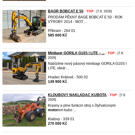
BAGR BOBCAT E 50
-
TOP
- [7.8. 2026]
PRODÁM PĚKNÝ BAGE BOBCAT E 50 - ROK
VÝROBY 2014 - MOT ...
Příbram - 264 01
585 000 Kč
Minibagr GORILA G10S I LITE – ...
-
TOP
- [7.8.
2026]
Nabízíme nový pásový minibagr GORILA G10S I
LITE, ideál ...
Hradec Králové - 500 02
149 900 Kč
KLOUBOVY NAKLADAC KUBOTA
-
TOP
- [7.8.
2026]
Krasny a plne funkcni stroj s čtyřvalcovym
motor
em kubo ...
Klatovy - 339 01
270 000 Kč