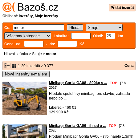
Přidat inzerát
Oblíbené inzeráty
,
Moje inzeráty
Co:
Lokalita:
Okolí:
km
Cena od:
- do:
Kč
Hlavní stránka
>
Stroje
>
motor
Cena
1-20 inzerátů z 9 377
Nové inzeráty e-mailem
Minibagr Gorila GA08 - 800kg s ...
-
TOP
- [7.8.
2026]
Hledáte spolehlivý minibagr pro stavbu, zahradu
nebo po ...
Liberec - 460 01
129 900 Kč
Minibagr Gorila GA06 - ihned o ...
-
TOP
- [7.8.
2026]
Prodám Minibagr Gorila GA06 - stroj najeto 1,3mth