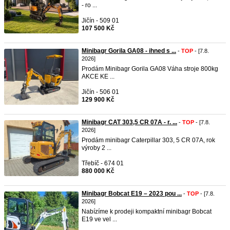
- ro ...
Jičín - 509 01
107 500 Kč
Minibagr Gorila GA08 - ihned s ...
-
TOP
- [7.8.
2026]
Prodám Minibagr Gorila GA08 Váha stroje 800kg
AKCE KE ...
Jičín - 506 01
129 900 Kč
Minibagr CAT 303,5 CR 07A - r. ...
-
TOP
- [7.8.
2026]
Prodám minibagr Caterpillar 303, 5 CR 07A, rok
výroby 2 ...
Třebíč - 674 01
880 000 Kč
Minibagr Bobcat E19 – 2023 pou ...
-
TOP
- [7.8.
2026]
Nabízíme k prodeji kompaktní minibagr Bobcat
E19 ve vel ...