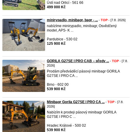
Ústí nad Orlicí - 561 66
499 000 Kč
minirypadlo, minibagr, bagr - ...
-
TOP
- [7.8. 2026]
nabízíme minirypadlo, minibagr, Osvědčený
model, APS- K ...
Pardubice - 530 02
125 900 Kč
GORILA G27SE I PRO CAB – předv ...
-
TOP
- [7.8.
2026]
Prodám předváděcí pásový minibagr GORILA
G27SE I PRO CA ...
Brno - 602 00
539 900 Kč
Minibagr Gorila G27SE I PRO CA ...
-
TOP
- [7.8.
2026]
Nabízím k prodeji pásový minibagr GORILA
G27SE I PRO C ...
Hradec Králové - 500 02
539 900 Kč