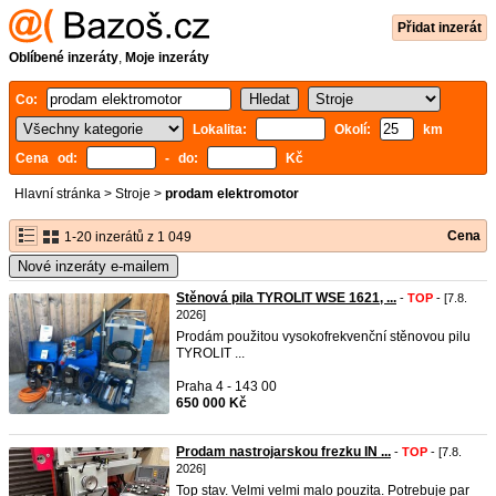
Přidat inzerát
Oblíbené inzeráty
,
Moje inzeráty
Co:
Lokalita:
Okolí:
km
Cena od:
- do:
Kč
Hlavní stránka
>
Stroje
>
prodam elektromotor
Cena
1-20 inzerátů z 1 049
Nové inzeráty e-mailem
Stěnová pila TYROLIT WSE 1621, ...
-
TOP
- [7.8.
2026]
Prodám použitou vysokofrekvenční stěnovou pilu
TYROLIT ...
Praha 4 - 143 00
650 000 Kč
Prodam nastrojarskou frezku IN ...
-
TOP
- [7.8.
2026]
Top stav. Velmi velmi malo pouzita. Potrebuje par