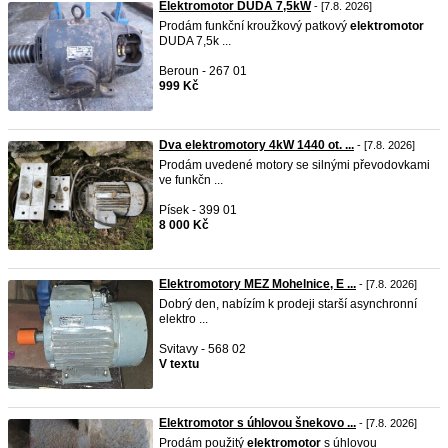
Elektromotor DUDA 7,5kW
- [7.8. 2026]
Prodám funkční kroužkový patkový
elektromotor
DUDA 7,5k ...
Beroun - 267 01
999 Kč
Dva elektromotory 4kW 1440 ot. ...
- [7.8. 2026]
Prodám uvedené motory se silnými převodovkami
ve funkčn ...
Písek - 399 01
8 000 Kč
Elektromotory MEZ Mohelnice, E ...
- [7.8. 2026]
Dobrý den, nabízím k prodeji starší asynchronní
elektro ...
Svitavy - 568 02
V textu
Elektromotor s úhlovou šnekovo ...
- [7.8. 2026]
Prodám použitý
elektromotor
s úhlovou