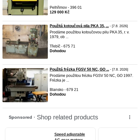
Pelhřimov - 396 01
129 000 Kč
Použitá kotoučová pila PKA 35, ...
- [7.8. 2026]
Prodáme použitou kotoučovou pilu PKA 35, r. v.
1979, ob ...
Třebíč - 675 71
Dohodou
Použitá frézka FGSV 50 NC, GO ...
- [7.8. 2026]
Prodáme použitou frézku FGSV 50 NC, GO 1997.
Frézka je ...
Blansko - 679 21
Dohodou