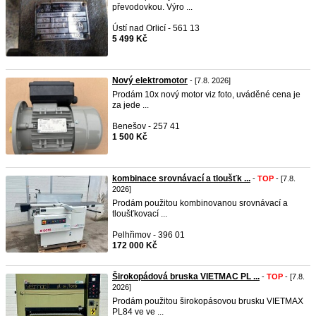
převodovkou. Výro ...
Ústí nad Orlicí - 561 13
5 499 Kč
Nový elektromotor
- [7.8. 2026]
Prodám 10x nový motor viz foto, uváděné cena je
za jede ...
Benešov - 257 41
1 500 Kč
kombinace srovnávací a tloušťk ...
-
TOP
- [7.8.
2026]
Prodám použitou kombinovanou srovnávací a
tloušťkovací ...
Pelhřimov - 396 01
172 000 Kč
Širokopádová bruska VIETMAC PL ...
-
TOP
- [7.8.
2026]
Prodám použitou širokopásovou brusku VIETMAX
PL84 ve ve ...