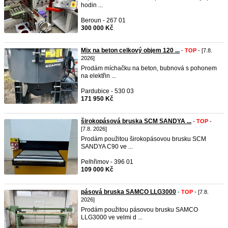
hodin ...
Beroun - 267 01
300 000 Kč
Mix na beton celkový objem 120 ...
-
TOP
- [7.8.
2026]
Prodám míchačku na beton, bubnová s pohonem
na elektřin ...
Pardubice - 530 03
171 950 Kč
širokopásová bruska SCM SANDYA ...
-
TOP
-
[7.8. 2026]
Prodám použitou širokopásovou brusku SCM
SANDYA C90 ve ...
Pelhřimov - 396 01
109 000 Kč
pásová bruska SAMCO LLG3000
-
TOP
- [7.8.
2026]
Prodám použitou pásovou brusku SAMCO
LLG3000 ve velmi d ...