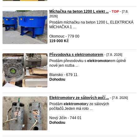
Míchačka na beton 1200 L elekt ...
-
TOP
- [7.8.
2026]
Prodám míchačku na beton 1200 L, ELEKTRICKÁ
MÍCHAČKA 1 ...
Olomouc - 779 00
119 000 Kč
Převodovka s elektromotorem
- [7.8. 2026]
Prodám převodovku s
elektromotor
em úplně
nové jen rozba ...
Blansko - 679 11
Dohodou
Elektromotory ze sálových počí ...
- [7.8. 2026]
Prodám
elektromotor
y ze sálových
počítačů.Jeden má roto ...
Nový Jičín - 744 01
Dohodou