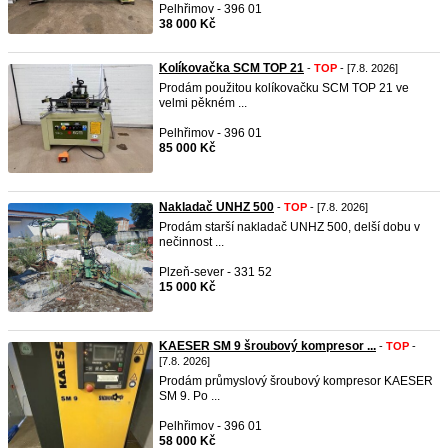
Pelhřimov - 396 01
38 000 Kč
Kolíkovačka SCM TOP 21
-
TOP
- [7.8. 2026]
Prodám použitou kolíkovačku SCM TOP 21 ve
velmi pěkném ...
Pelhřimov - 396 01
85 000 Kč
Nakladač UNHZ 500
-
TOP
- [7.8. 2026]
Prodám starší nakladač UNHZ 500, delší dobu v
nečinnost ...
Plzeň-sever - 331 52
15 000 Kč
KAESER SM 9 šroubový kompresor ...
-
TOP
-
[7.8. 2026]
Prodám průmyslový šroubový kompresor KAESER
SM 9. Po ...
Pelhřimov - 396 01
58 000 Kč