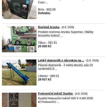
Copc ...
Brno - 602 00
Dohodou
Rovinná bruska
- [5.8. 2026]
Prodám rovinnou brusku Supemec. Otáčky
brusného kotouč ...
Tábor - 391 81
20 000 Kč
Lehký dopravník s násypkou na ...
- [5.8. 2026]
Pásový dopravník - 3 metry dlouhý, pás 25
centimetrů ši ...
Liberec - 460 01
29 937 Kč
Frekvenční měnič Danfos
- [4.8. 2026]
Kvalitní frekvenční měnič 400 V 4 kW 3500
kč.Frekvenční ...