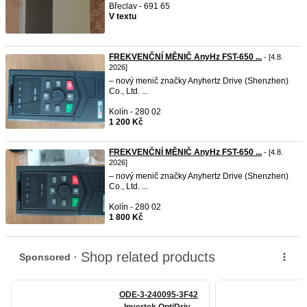
Břeclav - 691 65
V textu
FREKVENČNÍ MĚNIČ AnyHz FST-650 ...
- [4.8.
2026]
– nový menič značky Anyhertz Drive (Shenzhen)
Co., Ltd. ...
Kolín - 280 02
1 200 Kč
FREKVENČNÍ MĚNIČ AnyHz FST-650 ...
- [4.8.
2026]
– nový menič značky Anyhertz Drive (Shenzhen)
Co., Ltd. ...
Kolín - 280 02
1 800 Kč