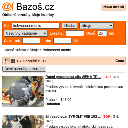
Přidat inzerát
Oblíbené inzeráty
,
Moje inzeráty
Co:
Lokalita:
Okolí:
km
Cena od:
- do:
Kč
Hlavní stránka
>
Stroje
>
frekvencni menic
Cena
1-20 inzerátů z 311
Nové inzeráty e-mailem
Ruční prstencová pila WEKA TR ...
-
TOP
- [6.8.
2026]
Prodám vysokofrekvenční elektrickou prstencovou
pilu WE ...
Praha 4 - 143 00
Dohodou
El. řezač spár TYROLIT FSE 102 ...
-
TOP
- [6.8.
2026]
Prodám vysoce kvalitní elektrický řezač spár