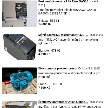
Frekvenční měnič YASKAWA GA500 ...
- [6.8.
2026]
Prodám frekvenční měnič YASKAWA GA500
GA50C4023EBA 7,5K ...
Jihlava - 588 61
14 000 Kč
Měnič SIEMENS Micromaster 420, ...
- [5.8. 2026]
2ks - Třífázový frekvenční měnič s jmenovitým
výkonem 1 ...
Blansko - 678 01
4 990 Kč
Elektromotor pro kompresor Orl ...
- [5.8. 2026]
Prodám nový třífázové elektromotor vhodné pro
zapojení ...
Praha 10 - 101 00
7 600 Kč
Šroubový kompresor Atlas Copco ...
- [5.8. 2026]
Inv. číslo: 9316 Typ: GA 7 VSD FF Výrobce: Atlas