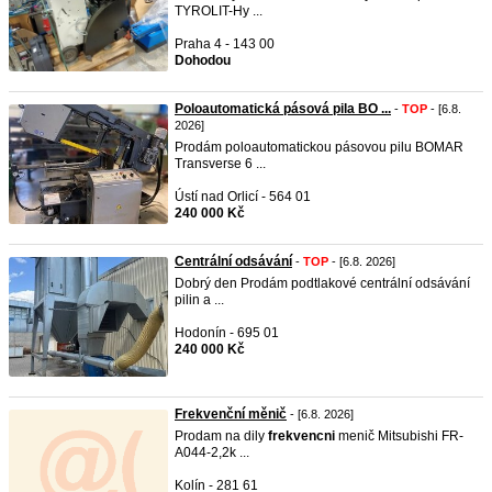
TYROLIT-Hy ...
Praha 4 - 143 00
Dohodou
Poloautomatická pásová pila BO ...
-
TOP
- [6.8.
2026]
Prodám poloautomatickou pásovou pilu BOMAR
Transverse 6 ...
Ústí nad Orlicí - 564 01
240 000 Kč
Centrální odsávání
-
TOP
- [6.8. 2026]
Dobrý den Prodám podtlakové centrální odsávání
pilin a ...
Hodonín - 695 01
240 000 Kč
Frekvenční měnič
- [6.8. 2026]
Prodam na dily
frekvencni
menič Mitsubishi FR-
A044-2,2k ...
Kolín - 281 61