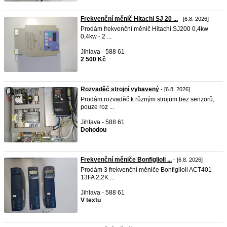
Frekvenční měnič Hitachi SJ 20 ...
- [6.8. 2026]
Prodám frekvenční měnič Hitachi SJ200 0,4kw
0,4kw - 2 ...
Jihlava - 588 61
2 500 Kč
Rozvaděč strojní vybavený
- [6.8. 2026]
Prodám rozvaděč k různým strojům bez senzorů,
pouze roz ...
Jihlava - 588 61
Dohodou
Frekvenční měniče Bonfiglioli ...
- [6.8. 2026]
Prodám 3 frekvenční měniče Bonfiglioli ACT401-
13FA 2,2K ...
Jihlava - 588 61
V textu