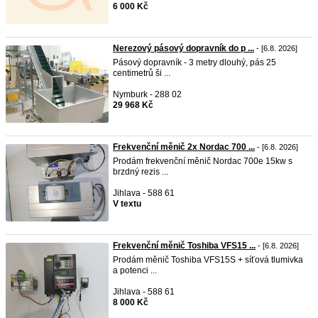
6 000 Kč
Nerezový pásový dopravník do p ...
- [6.8. 2026]
Pásový dopravník - 3 metry dlouhý, pás 25
centimetrů ši ...
Nymburk - 288 02
29 968 Kč
Frekvenční měnič 2x Nordac 700 ...
- [6.8. 2026]
Prodám frekvenční měnič Nordac 700e 15kw s
brzdný rezis ...
Jihlava - 588 61
V textu
Frekvenční měnič Toshiba VFS15 ...
- [6.8. 2026]
Prodám měnič Toshiba VFS15S + síťová tlumivka
a potenci ...
Jihlava - 588 61
8 000 Kč