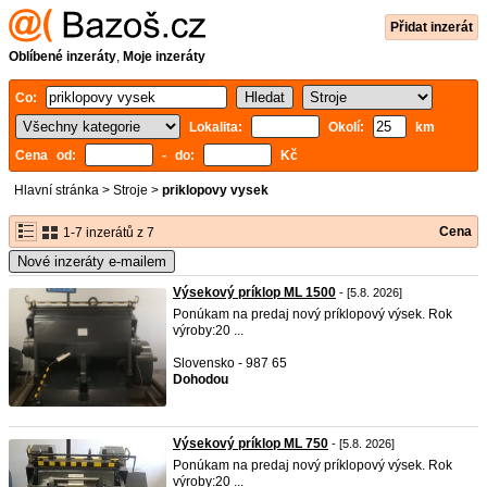
Přidat inzerát
Oblíbené inzeráty
,
Moje inzeráty
Co:
Lokalita:
Okolí:
km
Cena od:
- do:
Kč
Hlavní stránka
>
Stroje
>
priklopovy vysek
Cena
1-7 inzerátů z 7
Nové inzeráty e-mailem
Výsekový príklop ML 1500
- [5.8. 2026]
Ponúkam na predaj nový príklopový výsek. Rok
výroby:20 ...
Slovensko - 987 65
Dohodou
Výsekový príklop ML 750
- [5.8. 2026]
Ponúkam na predaj nový príklopový výsek. Rok
výroby:20 ...