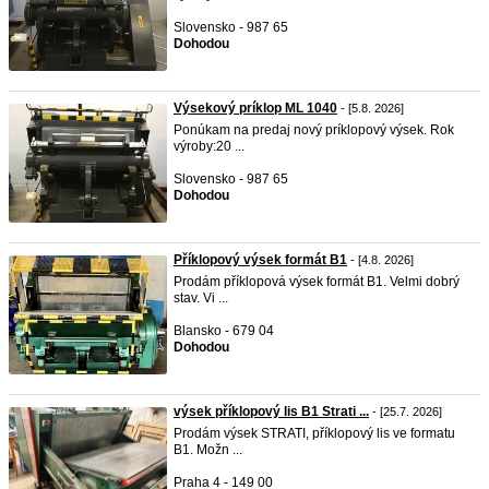
Slovensko - 987 65
Dohodou
Výsekový príklop ML 1040
- [5.8. 2026]
Ponúkam na predaj nový príklopový výsek. Rok
výroby:20 ...
Slovensko - 987 65
Dohodou
Příklopový výsek formát B1
- [4.8. 2026]
Prodám příklopová výsek formát B1. Velmi dobrý
stav. Vi ...
Blansko - 679 04
Dohodou
výsek příklopový lis B1 Strati ...
- [25.7. 2026]
Prodám výsek STRATI, příklopový lis ve formatu
B1. Možn ...
Praha 4 - 149 00