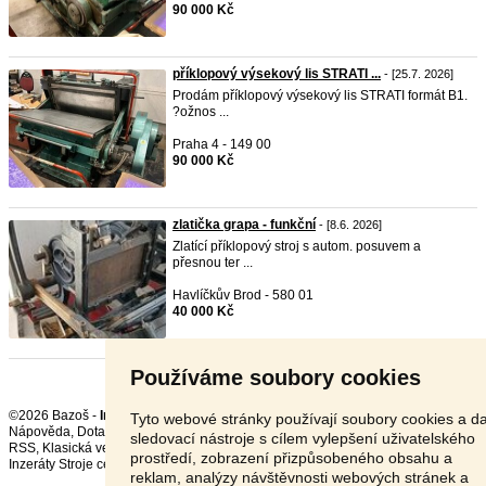
90 000 Kč
příklopový výsekový lis STRATI ...
- [25.7. 2026]
Prodám příklopový výsekový lis STRATI formát B1.
?ožnos ...
Praha 4 - 149 00
90 000 Kč
zlatička grapa - funkční
- [8.6. 2026]
Zlatící příklopový stroj s autom. posuvem a
přesnou ter ...
Havlíčkův Brod - 580 01
40 000 Kč
Používáme soubory cookies
©2026 Bazoš -
Inzerce, Bazar
Tyto webové stránky používají soubory cookies a da
Nápověda
,
Dotazy
,
Hodnocení
,
Kontakt
,
Reklama
,
Podmínky
,
Ochrana údajů
,
sledovací nástroje s cílem vylepšení uživatelského
RSS
,
prostředí, zobrazení přizpůsobeného obsahu a
Inzeráty Stroje celkem:
72213
, za 24 hodin:
2946
reklam, analýzy návštěvnosti webových stránek a