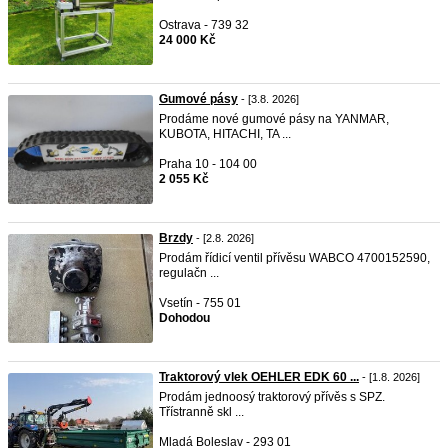
Ostrava - 739 32
24 000 Kč
Gumové pásy
- [3.8. 2026]
Prodáme nové gumové pásy na YANMAR,
KUBOTA, HITACHI, TA ...
Praha 10 - 104 00
2 055 Kč
Brzdy
- [2.8. 2026]
Prodám řídicí ventil přívěsu WABCO 4700152590,
regulačn ...
Vsetín - 755 01
Dohodou
Traktorový vlek OEHLER EDK 60 ...
- [1.8. 2026]
Prodám jednoosý traktorový přívěs s SPZ.
Třístranně skl ...
Mladá Boleslav - 293 01