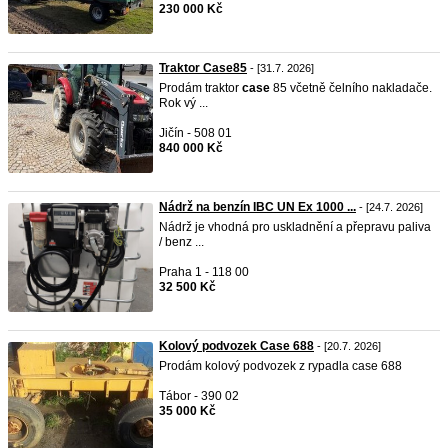
230 000 Kč
Traktor Case85
- [31.7. 2026]
Prodám traktor
case
85 včetně čelního nakladače.
Rok vý ...
Jičín - 508 01
840 000 Kč
Nádrž na benzín IBC UN Ex 1000 ...
- [24.7. 2026]
Nádrž je vhodná pro uskladnění a přepravu paliva
/ benz ...
Praha 1 - 118 00
32 500 Kč
Kolový podvozek Case 688
- [20.7. 2026]
Prodám kolový podvozek z rypadla case 688
Tábor - 390 02
35 000 Kč