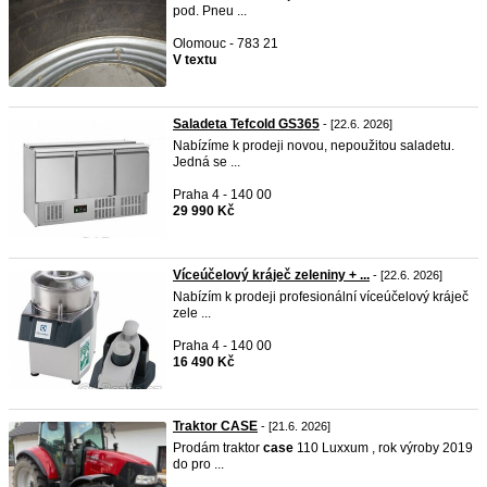
pod. Pneu ...
Olomouc - 783 21
V textu
Saladeta Tefcold GS365
- [22.6. 2026]
Nabízíme k prodeji novou, nepoužitou saladetu.
Jedná se ...
Praha 4 - 140 00
29 990 Kč
Víceúčelový kráječ zeleniny + ...
- [22.6. 2026]
Nabízím k prodeji profesionální víceúčelový kráječ
zele ...
Praha 4 - 140 00
16 490 Kč
Traktor CASE
- [21.6. 2026]
Prodám traktor
case
110 Luxxum , rok výroby 2019
do pro ...