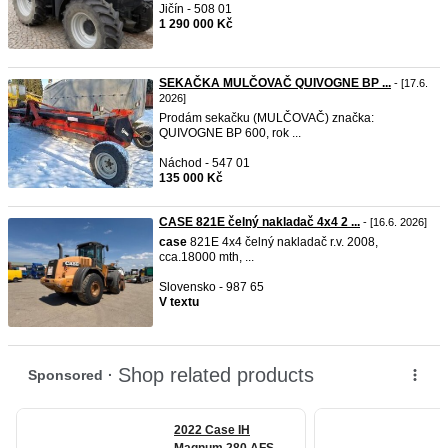
Jičín - 508 01
1 290 000 Kč
SEKAČKA MULČOVAČ QUIVOGNE BP ...
- [17.6.
2026]
Prodám sekačku (MULČOVAČ) značka:
QUIVOGNE BP 600, rok ...
Náchod - 547 01
135 000 Kč
CASE 821E čelný nakladač 4x4 2 ...
- [16.6. 2026]
case
821E 4x4 čelný nakladač r.v. 2008,
cca.18000 mth, ...
Slovensko - 987 65
V textu