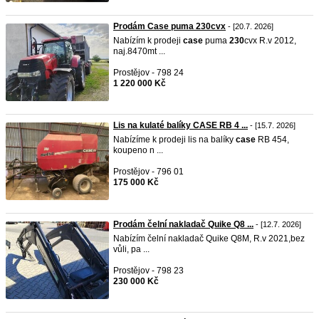
Prodám Case puma 230cvx
- [20.7. 2026]
Nabízím k prodeji
case
puma
230
cvx R.v 2012,
naj.8470mt ...
Prostějov - 798 24
1 220 000 Kč
Lis na kulaté balíky CASE RB 4 ...
- [15.7. 2026]
Nabízíme k prodeji lis na balíky
case
RB 454,
koupeno n ...
Prostějov - 796 01
175 000 Kč
Prodám čelní nakladač Quike Q8 ...
- [12.7. 2026]
Nabízím čelní nakladač Quike Q8M, R.v 2021,bez
vůli, pa ...
Prostějov - 798 23
230 000 Kč