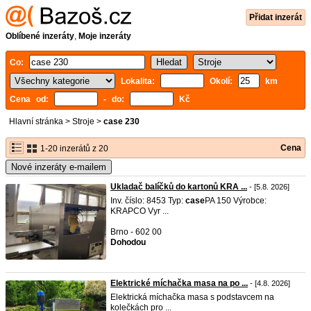
Přidat inzerát
Oblíbené inzeráty
,
Moje inzeráty
Co:
Lokalita:
Okolí:
km
Cena od:
- do:
Kč
Hlavní stránka
>
Stroje
>
case 230
Cena
1-20 inzerátů z 20
Nové inzeráty e-mailem
Ukladač balíčků do kartonů KRA ...
- [5.8. 2026]
Inv. číslo: 8453 Typ:
case
PA 150 Výrobce:
KRAPCO Vyr ...
Brno - 602 00
Dohodou
Elektrické míchačka masa na po ...
- [4.8. 2026]
Elektrická míchačka masa s podstavcem na
kolečkách pro ...