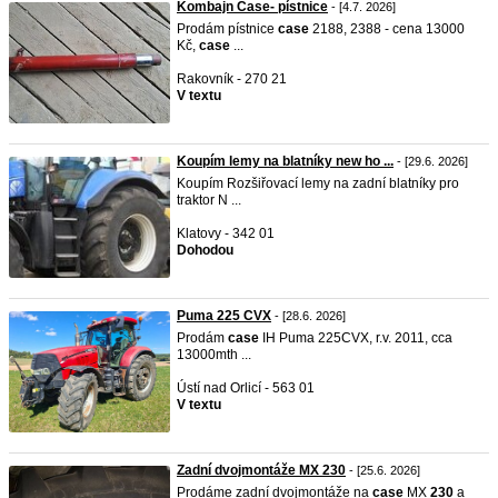
Kombajn Case- pístnice
- [4.7. 2026]
Prodám pístnice
case
2188, 2388 - cena 13000
Kč,
case
...
Rakovník - 270 21
V textu
Koupím lemy na blatníky new ho ...
- [29.6. 2026]
Koupím Rozšiřovací lemy na zadní blatníky pro
traktor N ...
Klatovy - 342 01
Dohodou
Puma 225 CVX
- [28.6. 2026]
Prodám
case
IH Puma 225CVX, r.v. 2011, cca
13000mth ...
Ústí nad Orlicí - 563 01
V textu
Zadní dvojmontáže MX 230
- [25.6. 2026]
Prodáme zadní dvojmontáže na
case
MX
230
a