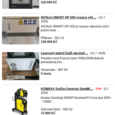
118 000 Kč
HGTech SMART HP 200 vysoce výk ...
- [22.7.
2026]
HGTech SMART HP 200 je vysoce výkonný ruční
pulzní lase ...
Příbram - 261 01
339 000 Kč
Laserový pulzní čistič,akciové ...
- [21.7. 2026]
Predám nový Pulzný laser 50W,200W,stolové
prevedenie,hm ...
Slovensko - 987 65
V textu
KOWAX® Svářecí invertor GeniMi ...
-
TOP
- [2.7.
2026]
Kowax Genimig 500DP Novinka!!!! Cena bez DPH
: 72800 ...
Ústí nad Orlicí - 560 02
72 800 Kč