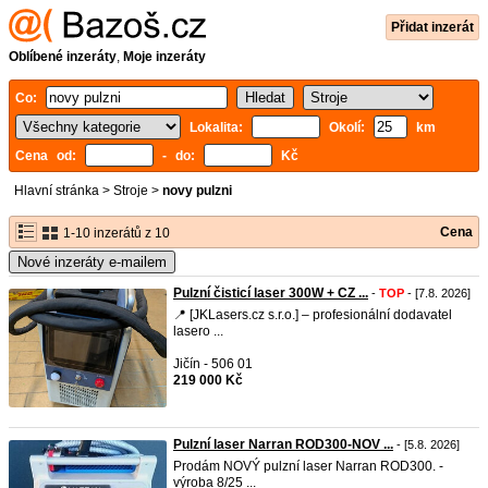
Přidat inzerát
Oblíbené inzeráty
,
Moje inzeráty
Co:
Lokalita:
Okolí:
km
Cena od:
- do:
Kč
Hlavní stránka
>
Stroje
>
novy pulzni
Cena
1-10 inzerátů z 10
Nové inzeráty e-mailem
Pulzní čisticí laser 300W + CZ ...
-
TOP
- [7.8. 2026]
📍 [JKLasers.cz s.r.o.] – profesionální dodavatel
lasero ...
Jičín - 506 01
219 000 Kč
Pulzní laser Narran ROD300-NOV ...
- [5.8. 2026]
Prodám NOVÝ pulzní laser Narran ROD300. -
výroba 8/25 ...