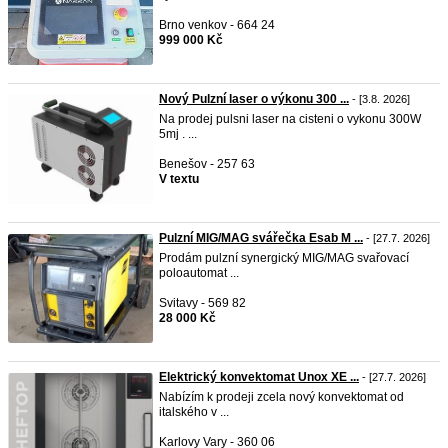
Brno venkov - 664 24
999 000 Kč
Nový Pulzní laser o výkonu 300 ...
- [3.8. 2026]
Na prodej pulsni laser na cisteni o vykonu 300W
5mj . ...
Benešov - 257 63
V textu
Pulzní MIG/MAG svářečka Esab M ...
- [27.7. 2026]
Prodám pulzní synergický MIG/MAG svařovací
poloautomat ...
Svitavy - 569 82
28 000 Kč
Elektrický konvektomat Unox XE ...
- [27.7. 2026]
Nabízím k prodeji zcela nový konvektomat od
italského v ...
Karlovy Vary - 360 06