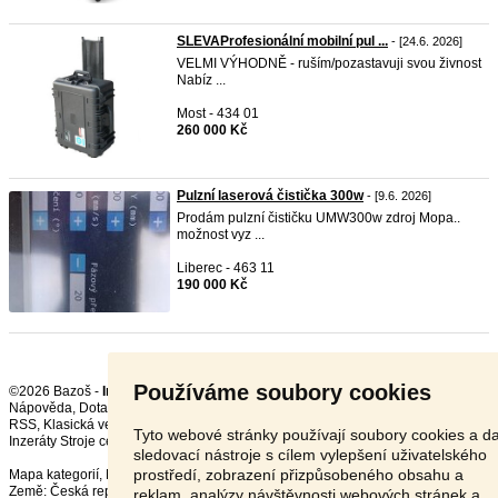
SLEVAProfesionální mobilní pul ...
- [24.6. 2026]
VELMI VÝHODNĚ - ruším/pozastavuji svou živnost
Nabíz ...
Most - 434 01
260 000 Kč
Pulzní laserová čistička 300w
- [9.6. 2026]
Prodám pulzní čističku UMW300w zdroj Mopa..
možnost vyz ...
Liberec - 463 11
190 000 Kč
Používáme soubory cookies
©2026 Bazoš -
Inzerce, Bazar
Nápověda
,
Dotazy
,
Hodnocení
,
Kontakt
,
Reklama
,
Podmínky
,
Ochrana údajů
,
RSS
,
Tyto webové stránky používají soubory cookies a da
Inzeráty Stroje celkem:
71462
, za 24 hodin:
2675
sledovací nástroje s cílem vylepšení uživatelského
prostředí, zobrazení přizpůsobeného obsahu a
Mapa kategorií
,
Nejvyhledávanější výrazy
Země:
Česká republika
,
Slovensko
,
Polsko
,
Rakousko
reklam, analýzy návštěvnosti webových stránek a