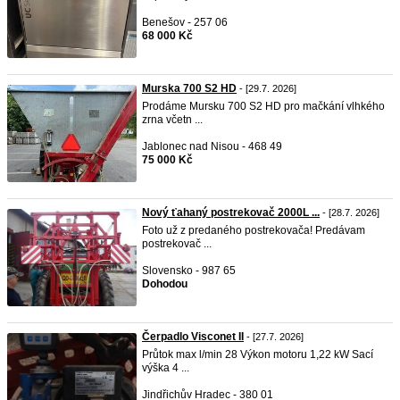
Benešov - 257 06
68 000 Kč
Murska 700 S2 HD
- [29.7. 2026]
Prodáme Mursku 700 S2 HD pro mačkání vlhkého
zrna včetn ...
Jablonec nad Nisou - 468 49
75 000 Kč
Nový ťahaný postrekovač 2000L ...
- [28.7. 2026]
Foto už z predaného postrekovača! Predávam
postrekovač ...
Slovensko - 987 65
Dohodou
Čerpadlo Visconet II
- [27.7. 2026]
Průtok max l/min 28 Výkon motoru 1,22 kW Sací
výška 4 ...
Jindřichův Hradec - 380 01