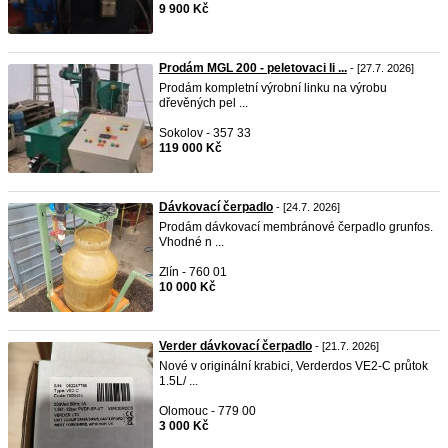
9 900 Kč
Prodám MGL 200 - peletovaci li ...
- [27.7. 2026]
Prodám kompletní výrobní linku na výrobu
dřevěných pel ...
Sokolov - 357 33
119 000 Kč
Dávkovací čerpadlo
- [24.7. 2026]
Prodám dávkovací membránové čerpadlo grunfos.
Vhodné n ...
Zlín - 760 01
10 000 Kč
Verder dávkovací čerpadlo
- [21.7. 2026]
Nové v originální krabici, Verderdos VE2-C průtok
1.5L/ ...
Olomouc - 779 00
3 000 Kč