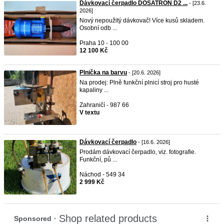
Dávkovací čerpadlo DOSATRON D2 ...
- [23.6.
2026]
Nový nepoužitý dávkovač! Více kusů skladem.
Osobní odb ...
Praha 10 - 100 00
12 100 Kč
Plnička na barvu
- [20.6. 2026]
Na prodej: Plně funkční plnicí stroj pro husté
kapaliny ...
Zahraničí - 987 66
V textu
Dávkovací čerpadlo
- [16.6. 2026]
Prodám dávkovací čerpadlo, viz. fotografie.
Funkční, pů ...
Náchod - 549 34
2 999 Kč