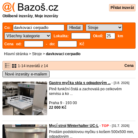
Přidat inzerát
Oblíbené inzeráty
,
Moje inzeráty
Co:
Lokalita:
Okolí:
km
Cena od:
- do:
Kč
Hlavní stránka
>
Stroje
>
davkovaci cerpadlo
Cena
1-14 inzerátů z 14
Nové inzeráty e-mailem
Gastro myčka skla s odpadovým ...
- [3.8. 2026]
Plně funkční čistá a zachovalá po celkovém
servisu a ko ...
Praha 9 - 193 00
22 000 Kč
Mycí stroj Winterhalter UC-L
-
TOP
- [31.7. 2026]
Prodám podstolovou myčku s košem 500x500 mm,
odpadovým ...