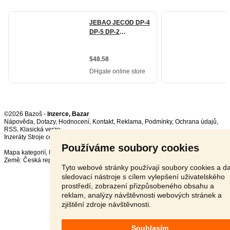
©2026 Bazoš -
Inzerce, Bazar
Nápověda
,
Dotazy
,
Hodnocení
,
Kontakt
,
Reklama
,
Podmínky
,
Ochrana údajů
,
RSS
,
Inzeráty Stroje celkem:
72349
, za 24 hodin:
2671
Používáme soubory cookies
Mapa kategorií
,
Nejvyhledávanější výrazy
Země:
Česká republika
,
Slovensko
,
Polsko
,
Rakousko
Tyto webové stránky používají soubory cookies a da
sledovací nástroje s cílem vylepšení uživatelského
prostředí, zobrazení přizpůsobeného obsahu a
reklam, analýzy návštěvnosti webových stránek a
zjištění zdroje návštěvnosti.
Souhlasím