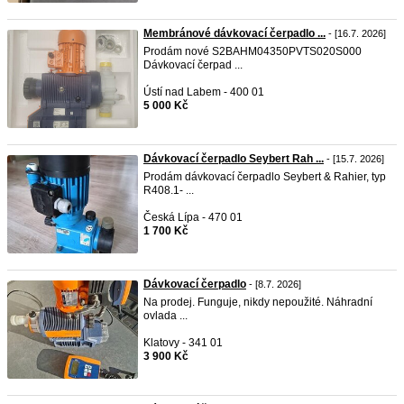
Membránové dávkovací čerpadlo ...
- [16.7. 2026]
Prodám nové S2BAHM04350PVTS020S000
Dávkovací čerpad ...
Ústí nad Labem - 400 01
5 000 Kč
Dávkovací čerpadlo Seybert Rah ...
- [15.7. 2026]
Prodám dávkovací čerpadlo Seybert & Rahier, typ
R408.1- ...
Česká Lípa - 470 01
1 700 Kč
Dávkovací čerpadlo
- [8.7. 2026]
Na prodej. Funguje, nikdy nepoužité. Náhradní
ovlada ...
Klatovy - 341 01
3 900 Kč