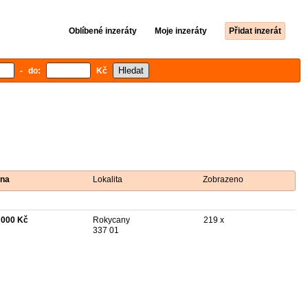
Oblíbené inzeráty
Moje inzeráty
Přidat inzerát
- do:
Kč
na
Lokalita
Zobrazeno
 000 Kč
Rokycany
219 x
337 01