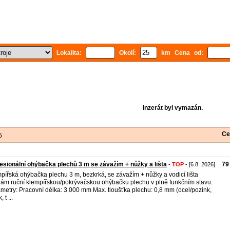
Lokalita:
Okolí:
km Cena od:
Inzerát byl vymazán.
Ce
5
esionální ohýbačka plechů 3 m se závažím + nůžky a lišta
79
-
TOP
- [6.8. 2026]
pířská ohýbačka plechu 3 m, bezkrká, se závažím + nůžky a vodicí lišta
ám ruční klempířskou/pokrývačskou ohýbačku plechu v plně funkčním stavu.
metry: Pracovní délka: 3 000 mm Max. tloušťka plechu: 0,8 mm (ocel/pozink,
, t ...