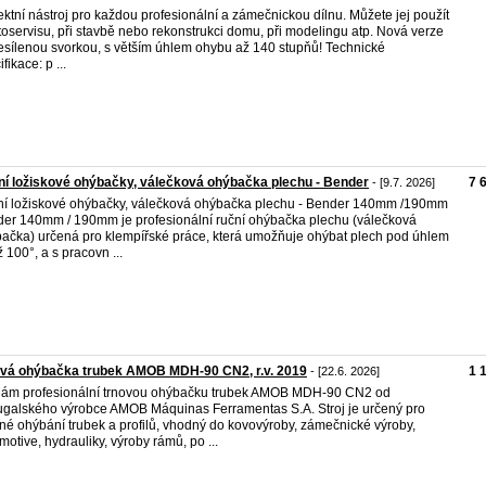
ektní nástroj pro každou profesionální a zámečnickou dílnu. Můžete jej použít
toservisu, při stavbě nebo rekonstrukci domu, při modelingu atp. Nová verze
esílenou svorkou, s větším úhlem ohybu až 140 stupňů! Technické
fikace: p ...
í ložiskové ohýbačky, válečková ohýbačka plechu - Bender
7 
- [9.7. 2026]
í ložiskové ohýbačky, válečková ohýbačka plechu - Bender 140mm /190mm
er 140mm / 190mm je profesionální ruční ohýbačka plechu (válečková
ačka) určená pro klempířské práce, která umožňuje ohýbat plech pod úhlem
ž 100°, a s pracovn ...
ová ohýbačka trubek AMOB MDH-90 CN2, r.v. 2019
1 
- [22.6. 2026]
ám profesionální trnovou ohýbačku trubek AMOB MDH-90 CN2 od
ugalského výrobce AMOB Máquinas Ferramentas S.A. Stroj je určený pro
né ohýbání trubek a profilů, vhodný do kovovýroby, zámečnické výroby,
motive, hydrauliky, výroby rámů, po ...