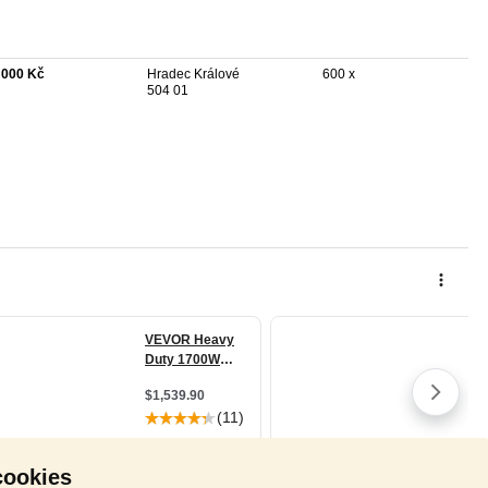
 000 Kč
Hradec Králové
600 x
504 01
cookies