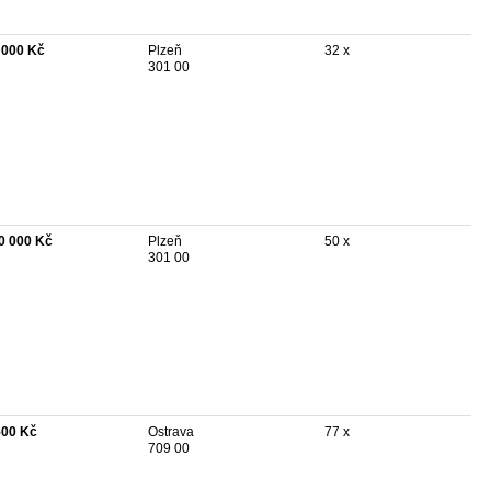
 000 Kč
Plzeň
32 x
301 00
0 000 Kč
Plzeň
50 x
301 00
500 Kč
Ostrava
77 x
709 00