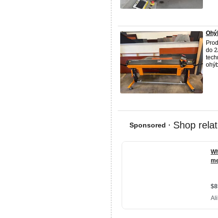
Ohý
Pro
do 2
tech
ohýb