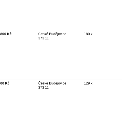
 800 Kč
České Budějovice
180 x
373 11
300 Kč
České Budějovice
129 x
373 11