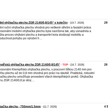
lní ohýbačka plechu ZGR 2140/0,8/145° s kolečky
29
- [19.7. 2026]
lní ruční ohýbačka plechu vhodná pro veškeré střešní a fasádní práce.
esionální mobilní ohýbačka plechu byla navržena tak, aby usnadnila a
šila proces ohýbání plechu a transportní kola dodávají mobilitu a
oduchost pohybu po výrobní h ...
pířská ohýbačka plechu ZGR 2140/0,8/145°
26
-
TOP
- [16.7. 2026]
esionální Klempířská ohýbačka plechu, s pracovní šířkou 2140 mm pro
šťku plechu až do 0,8 mm vhodná pro práci na stavbě. Praktická, robustní
ačka plechu umožňuje provedení všech klempířských prvků. Ohýbačka
hu ZGR 2140/0,8 je stroj ...
bačka plechu - 750mm/1,5mm
4 
- [11.7. 2026]