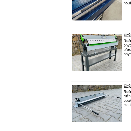
použí
Ohý
Ručn
ohýb
přes
ohyb
Ohý
Ručn
ručn
opak
masi