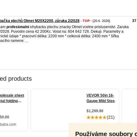
bačka plechů Olmet M20X2200, záruka 2/2028
37
-
TOP
- [20.6. 2026]
dam
profesionalni
ohybacku plechu znacky Olmet vcetne prislusenstvi. Zaruka
/2028. Puvodni cena 42 200Kc. Volat na: 604 642 726. Dekuji. Parametry a
nické údaje * pracovní délka: 2200 mm * celková délka: 2400 mm * šířka
acího ramene: ...
Používáme soubory 