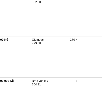
162 00
600 Kč
Olomouc
170 x
779 00
190 000 Kč
Brno venkov
131 x
664 91