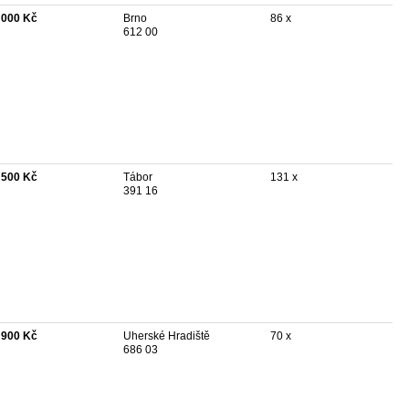
 000 Kč
Brno
86 x
612 00
 500 Kč
Tábor
131 x
391 16
 900 Kč
Uherské Hradiště
70 x
686 03