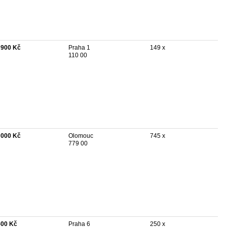
 900 Kč
Praha 1
149 x
110 00
 000 Kč
Olomouc
745 x
779 00
500 Kč
Praha 6
250 x