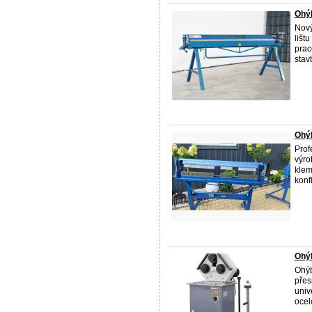
Ohý
Nový
lišt
prac
stavb
Ohý
Prof
výro
klem
konf
Ohý
Ohýb
přes
univ
ocel