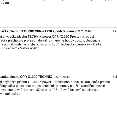
t v au ...
bačka plechu TECHNIX OPR-X1220 s podstavcem
17
- [27.7. 2026]
í ohýbačka plechu TECHNIX power OPR-X1220 Precizní a robustní
ačka plechu pro profesionální dílny i náročné hobby použití. Umožňuje
né a opakovatelné ohyby až do úhlu 135°. Technické parametry: • Délka
u: 1220 mm • Měkká ocel: d ...
bačka plechu OPR-X1000 TECHNIX
4 
- [27.7. 2026]
í ohýbačka plechu TECHNIX power – profesionální kvalita Robustní a přesná
í ohýbačka plechu pro profesionální dílny i hobby použití. Umožňuje rychlé a
ovatelné ohýbání plechu až do úhlu 135°. Pevná ocelová konstrukce,
vní upínací d ...