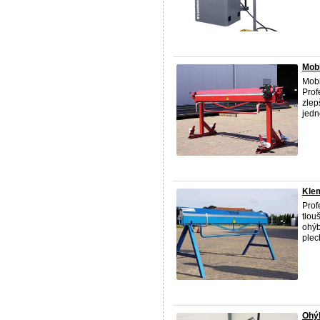
Mobi
Mobi
Prof
zlep
jedn
Klem
Prof
tlou
ohýb
plec
Ohý