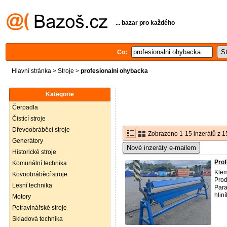
... bazar pro každého
Co:
Hlavní stránka
>
Stroje
>
profesionalni ohybacka
Kategorie
Čerpadla
Čistící stroje
Dřevoobráběcí stroje
Zobrazeno 1-15 inzerátů z 1
Generátory
Nové inzeráty e-mailem
Historické stroje
Prof
Komunální technika
Klem
Kovoobráběcí stroje
Prod
Lesní technika
Para
hliník
Motory
Potravinářské stroje
Skladová technika