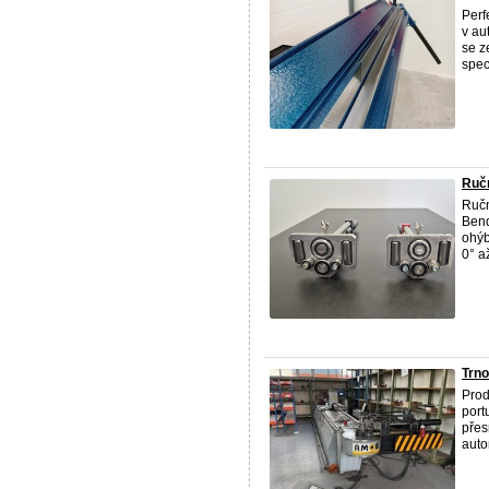
Perf
v au
se z
speci
Ručn
Ručn
Bend
ohýb
0° a
Trn
Prod
port
přes
auto