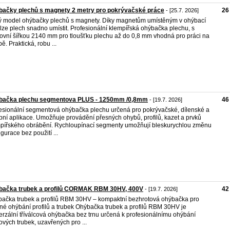
bačky plechů s magnety 2 metry pro pokrývačské práce
26
- [25.7. 2026]
 model ohýbačky plechů s magnety. Díky magnetům umístěným v ohýbací
u lze plech snadno umístit. Profesionální klempířská ohýbačka plechu, s
ovní šířkou 2140 mm pro tloušťku plechu až do 0,8 mm vhodná pro práci na
ě. Praktická, robu ...
bačka plechu segmentova PLUS - 1250mm /0,8mm
46
- [19.7. 2026]
esionální segmentová ohýbačka plechu určená pro pokrývačské, dílenské a
bní aplikace. Umožňuje provádění přesných ohybů, profilů, kazet a prvků
pířského obrábění. Rychloupínací segmenty umožňují bleskurychlou změnu
igurace bez použití ...
bačka trubek a profilů CORMAK RBM 30HV, 400V
42
- [19.7. 2026]
ačka trubek a profilů RBM 30HV – kompaktní bezhrotová ohýbačka pro
né ohýbání profilů a trubek Ohýbačka trubek a profilů RBM 30HV je
erzální tříválcová ohýbačka bez trnu určená k profesionálnímu ohýbání
ových trubek, uzavřených pro ...