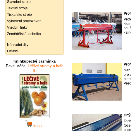
Stavební stroje
Textilní stroje
Pro
Tiskařské stroje
Prof
Vybavení provozoven
klem
Výrobní linky
tlou
- zin
Zemědělská technika
Náhradní díly
Ostatní
Knihkupectví Jasmínka
Prof
Pavel Váňa:
Léčivé stromy a keře
Nabí
II.
pro 
plec
Preci
Ohý
Tech
koupit
(oce
papr