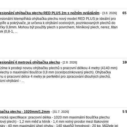
fesionální ohýbačka plechu RED PLUS 2m s nožním ovládáním
65
- [3.8. 2026]
esionální klempířská ohýbačka plechu nový model RED PLUS je ideální pro
píře a pokrývače, je určena k ohýbání ocelových, pozinkovaných plechů do
šťky 0,8mm. Mohou být použity plech s povrchem, hliníkový plech, nerez, titan
ek (0,8-1, ...
esionální 4 metrová ohýbačka plechu
18
- [2.8. 2026]
zíme k prodeji novou ohýbačku plechů s pracovní délkou 4 metry (4140 mm)
plechy o maximální tloušťce 0,8 mm (ocel/pozinkovaný plech). Ohýbačka
hu o pracovní délce 4 metry je perfektní pro zpracování dlouhých plechů.
zní ohýbání - ...
bačka plechu - 1020mm/1.2mm
5 
- [31.7. 2026]
nická specifikace: pracovní délka - 1020 mm maximální tloušťka plechu
lový plech) - 1,2 mm měď a hliník - 1,4 mm volný prostor mezi tlakovými
sky - 40 mm maximální úhel ohybu - 140 stupňů! hmotnost - 20 kg. Můžete jej