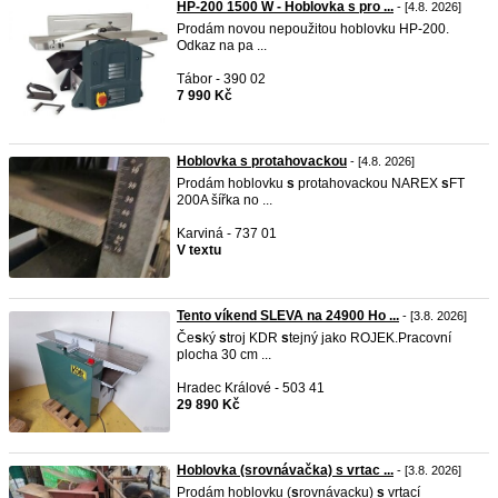
HP-200 1500 W - Hoblovka s pro ...
- [4.8. 2026]
Prodám novou nepoužitou hoblovku HP-200.
Odkaz na pa ...
Tábor - 390 02
7 990 Kč
Hoblovka s protahovackou
- [4.8. 2026]
Prodám hoblovku
s
protahovackou NAREX
s
FT
200A šířka no ...
Karviná - 737 01
V textu
Tento víkend SLEVA na 24900 Ho ...
- [3.8. 2026]
Če
s
ký
s
troj KDR
s
tejný jako ROJEK.Pracovní
plocha 30 cm ...
Hradec Králové - 503 41
29 890 Kč
Hoblovka (srovnávačka) s vrtac ...
- [3.8. 2026]
Prodám hoblovku (
s
rovnávacku)
s
vrtací