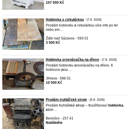
107 000 Kč
Hoblovka s cirkulárkou
- [7.8. 2026]
Prodám hoblovku
s
cirkulárkou.více info po tel
nebo em ...
Žďár nad Sázavou - 593 01
3 500 Kč
Hoblovka srovnávačka na dřevo
- [7.8. 2026]
Prodám hoblovku
s
rovnávačku na dřevo. K
hoblovce j
s
ou ...
Jihlava - 586 01
10 500 Kč
Prodám truhlářské stroje
- [5.8. 2026]
Prodám truhlář
s
ké
s
troje – tloušťkovací
hoblovka
,
s
toln ...
Benešov - 257 41
Nabídněte