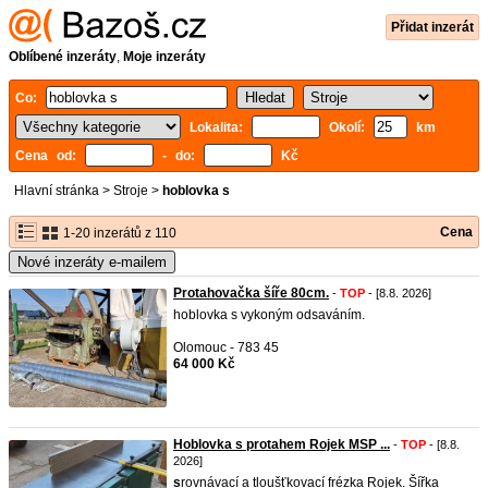
Přidat inzerát
Oblíbené inzeráty
,
Moje inzeráty
Co:
Lokalita:
Okolí:
km
Cena od:
- do:
Kč
Hlavní stránka
>
Stroje
>
hoblovka s
Cena
1-20 inzerátů z 110
Nové inzeráty e-mailem
Protahovačka šíře 80cm.
-
TOP
- [8.8. 2026]
hoblovka s vykoným odsaváním.
Olomouc - 783 45
64 000 Kč
Hoblovka s protahem Rojek MSP ...
-
TOP
- [8.8.
2026]
s
rovnávací a tloušťkovací frézka Rojek. Šířka