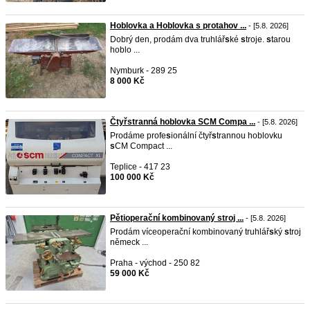
Hoblovka a Hoblovka s protahov ...
- [5.8. 2026]
Dobrý den, prodám dva truhlář
s
ké
s
troje.
s
tarou
hoblo ...
Nymburk - 289 25
8 000 Kč
Čtyřstranná hoblovka SCM Compa ...
- [5.8. 2026]
Prodáme profe
s
ionální čtyř
s
trannou hoblovku
s
CM Compact ...
Teplice - 417 23
100 000 Kč
Pětioperační kombinovaný stroj ...
- [5.8. 2026]
Prodám víceoperační kombinovaný truhlář
s
ký
s
troj
německ ...
Praha - východ - 250 82
59 000 Kč