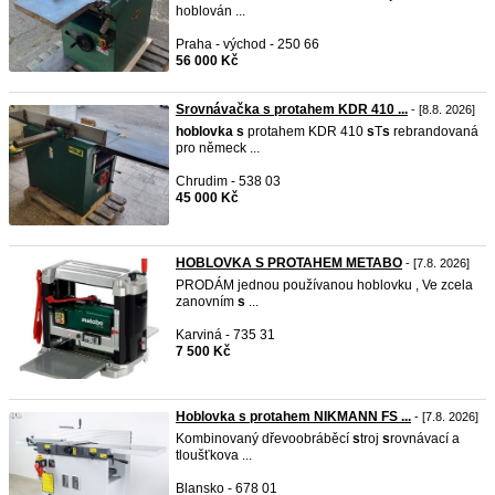
hoblován ...
Praha - východ - 250 66
56 000 Kč
Srovnávačka s protahem KDR 410 ...
- [8.8. 2026]
hoblovka
s
protahem KDR 410
s
T
s
rebrandovaná
pro německ ...
Chrudim - 538 03
45 000 Kč
HOBLOVKA S PROTAHEM METABO
- [7.8. 2026]
PRODÁM jednou používanou hoblovku , Ve zcela
zanovním
s
...
Karviná - 735 31
7 500 Kč
Hoblovka s protahem NIKMANN FS ...
- [7.8. 2026]
Kombinovaný dřevoobráběcí
s
troj
s
rovnávací a
tloušťkova ...
Blansko - 678 01