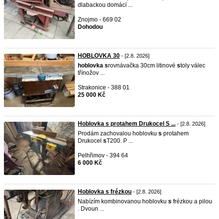
dlabackou domácí ...
Znojmo - 669 02
Dohodou
HOBLOVKA 30
- [2.8. 2026]
hoblovka
s
rovnávačka 30cm litinové
s
toly válec
třínožov ...
Strakonice - 388 01
25 000 Kč
Hoblovka s protahem Drukocel S ...
- [2.8. 2026]
Prodám zachovalou hoblovku
s
protahem
Drukocel
s
T200. P ...
Pelhřimov - 394 64
6 000 Kč
Hoblovka s frézkou
- [2.8. 2026]
Nabízím kombinovanou hoblovku
s
frézkou a pilou
. Dvoun ...