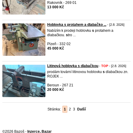
Rakovník - 269 01
13 000 Kč
Hoblovka s protahem a dlabačko ...
- [2.8. 2026]
Nabízím k prodeji hoblovku
s
protahem a
dlabačkou.
s
tro ...
Plzeň - 332 02
45 000 Kč
Litinová hoblovka s dlabačkou
-
TOP
- [2.8. 2026]
prodám tovární litinovou hoblovku
s
dlabačkou zn.
ROJEK ...
Beroun - 267 21
20 000 Kč
Stránka:
1
2
3
Další
©2026 Bazoš -
Inzerce, Bazar