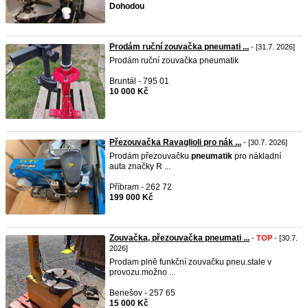
Dohodou
Prodám ruční zouvačka pneumati ...
- [31.7. 2026]
Prodám ruční zouvačka pneumatik
Bruntál - 795 01
10 000 Kč
Přezouvačka Ravaglioli pro nák ...
- [30.7. 2026]
Prodám přezouvačku
pneumatik
pro nákladní
auta značky R ...
Příbram - 262 72
199 000 Kč
Zouvačka, přezouvačka pneumati ...
-
TOP
- [30.7.
2026]
Prodam plně funkční zouvačku pneu.stale v
provozu.možno ...
Benešov - 257 65
15 000 Kč