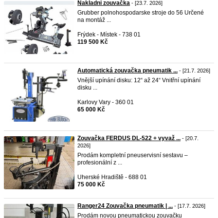
Nakladni zouvačka
- [23.7. 2026]
Grubber polnohospodarske stroje do 56 Určené
na montáž ...
Frýdek - Místek - 738 01
119 500 Kč
Automatická zouvačka pneumatik ...
- [21.7. 2026]
Vnější upínání disku: 12“ až 24“ Vnitřní upínání
disku ...
Karlovy Vary - 360 01
65 000 Kč
Zouvačka FERDUS DL-522 + vyvaž ...
- [20.7.
2026]
Prodám kompletní pneuservisní sestavu –
profesionální z ...
Uherské Hradiště - 688 01
75 000 Kč
Ranger24 Zouvačka pneumatik | ...
- [17.7. 2026]
Prodám novou pneumatickou zouvačku