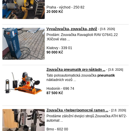
Praha - východ - 250 82
20 000 Kč
Vyvažovačka, zouvačka, zdviž
- [3.8. 2026]
Prodám: Zouvačka Ravaglioli RAV G7641.22
:Klíčové vlas ...
Klatovy - 339 01
90 000 Kč
Zouvačka pneumatik pro nákladn ...
- [3.8. 2026]
Tato poloautomatická zouvačka
pneumatik
nákladních vozů ...
Hodonín - 696 74
87 500 Kč
Zouvačka +helper(pomocné ramen ...
- [2.8. 2026]
Prodáme záložní dvojici strojů.Zouvačka ATH M72-
automat ...
Brno - 602 00