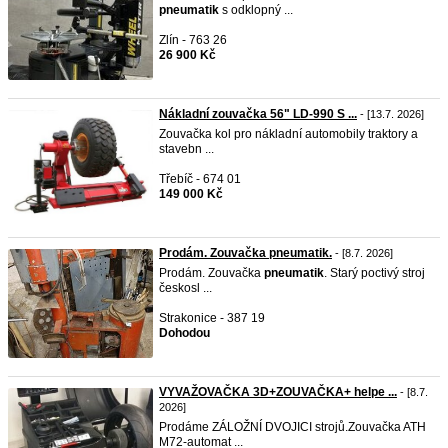
pneumatik
s odklopný ...
Zlín - 763 26
26 900 Kč
Nákladní zouvačka 56" LD-990 S ...
- [13.7. 2026]
Zouvačka kol pro nákladní automobily traktory a
stavebn ...
Třebíč - 674 01
149 000 Kč
Prodám. Zouvačka pneumatik.
- [8.7. 2026]
Prodám. Zouvačka
pneumatik
. Starý poctivý stroj
českosl ...
Strakonice - 387 19
Dohodou
VYVAŽOVAČKA 3D+ZOUVAČKA+ helpe ...
- [8.7.
2026]
Prodáme ZÁLOŽNÍ DVOJICI strojů.Zouvačka ATH
M72-automat ...