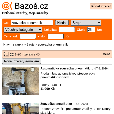
Přidat inzerát
Oblíbené inzeráty
,
Moje inzeráty
Co:
Lokalita:
Okolí:
km
Cena od:
- do:
Kč
Hlavní stránka
>
Stroje
>
zouvacka pneumatik
Cena
1-20 inzerátů z 45
Nové inzeráty e-mailem
Automatická zouvačka pneumatik ...
- [7.8. 2026]
Prodám tuto automatickou přezouvačku
pneumatik
osobních ...
Louny - 440 01
11 000 Kč
Zouvačka pneu Butler
- [3.8. 2026]
Prodám zouvačku
pneumatik
značky Butler. Dobrý
stav. Mo ...