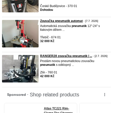
České Budějovice - 370 01
Dohodou
Zouvačka pneumatik automat
- [7.7. 2026]
Automatická zouvačka
pneumatik
12"-24" s
tlakovým dělem ...
Třebíč - 674 01
32 000 Kč
RANGER28 zouvačka pneumatik | ...
- [2.7. 2026]
Prodám novou pneumatickou zouvačku
pneumatik
s odklopný ...
Zlín - 760 01
42 000 Kč