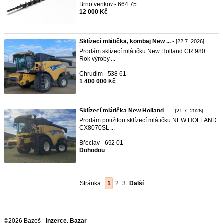
Brno venkov - 664 75
12 000 Kč
Sklízecí mlátička, kombaj New ...
- [22.7. 2026]
Prodám sklízecí mlátičku New Holland CR 980.
Rok výroby ...
Chrudim - 538 61
1 400 000 Kč
Sklízecí mlátička New Holland ...
- [21.7. 2026]
Prodám použitou sklízecí mlátičku NEW HOLLAND
CX8070SL ...
Břeclav - 692 01
Dohodou
Stránka:
1
2
3
Další
©2026 Bazoš -
Inzerce, Bazar