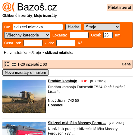
Přidat inzerát
Oblíbené inzeráty
,
Moje inzeráty
Co:
Lokalita:
Okolí:
km
Cena od:
- do:
Kč
Hlavní stránka
>
Stroje
>
sklizeci mlaticka
Cena
1-20 inzerátů z 63
Nové inzeráty e-mailem
Prodám kombajn
-
TOP
- [8.8. 2026]
Prodám kombajn Fortschritt E524. Plně funkční.
Lišta 4, ...
Nový Jičín - 742 58
Dohodou
Sklízecí mlátička Massey Fergu ...
- [7.8. 2026]
Nabízím k prodeji sklízecí mlátičku Massey
Ferguson 737 ...