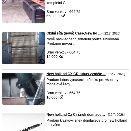
kompletní G ...
Brno venkov - 664 75
650 000 Kč
Obilní síta (nová) Case,New ho ...
- [22.7. 2026]
Nově naskladňeno,skladem pouze zinkovaná
Prodáme novou ...
Brno venkov - 664 75
14 000 Kč
New holland CX CR tubus vynáše ...
- [22.7. 2026]
Prodám tubus vynášecího šneku pro všechny
modelové řady ...
Brno venkov - 664 75
16 000 Kč
New holland Cx Cr šnek domlace ...
- [22.7. 2026]
Prodám kláskový šnek domlaceče pro new holland
pro všec ...