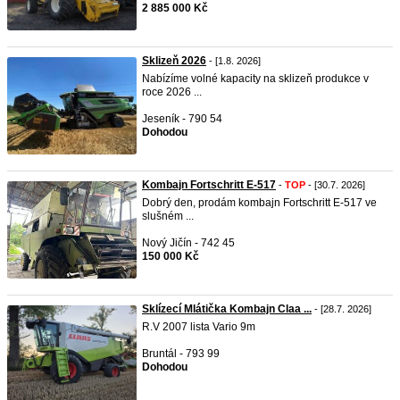
2 885 000 Kč
Sklizeň 2026
- [1.8. 2026]
Nabízíme volné kapacity na sklizeň produkce v
roce 2026 ...
Jeseník - 790 54
Dohodou
Kombajn Fortschritt E-517
-
TOP
- [30.7. 2026]
Dobrý den, prodám kombajn Fortschritt E-517 ve
slušném ...
Nový Jičín - 742 45
150 000 Kč
Sklízecí Mlátička Kombajn Claa ...
- [28.7. 2026]
R.V 2007 lista Vario 9m
Bruntál - 793 99
Dohodou