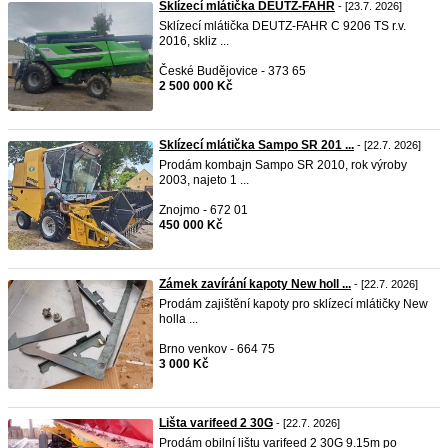
Sklízecí mlátička DEUTZ-FAHR
- [23.7. 2026]
Sklízecí mlátička DEUTZ-FAHR C 9206 TS r.v.
2016, skliz ...
České Budějovice - 373 65
2 500 000 Kč
Sklízecí mlátička Sampo SR 201 ...
- [22.7. 2026]
Prodám kombajn Sampo SR 2010, rok výroby
2003, najeto 1 ...
Znojmo - 672 01
450 000 Kč
Zámek zavírání kapoty New holl ...
- [22.7. 2026]
Prodám zajištění kapoty pro sklízecí mlátičky New
holla ...
Brno venkov - 664 75
3 000 Kč
Lišta varifeed 2 30G
- [22.7. 2026]
Prodám obilní lištu varifeed 2 30G 9.15m po