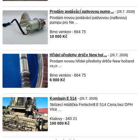
Prodám podávácí palivovou pump ...
- [28.7. 2026]
Prodám novou podávácí palivovou (naftovou)
pumpu pro Ne ...
Brno venkov - 664 75
10 000 Kč
Hřidel předlohy drtiče New hol ...
- [26.7. 2026]
Prodam novou hřidel předlohy drtiče New holland
cx,cr ...
Brno venkov - 664 75
6 000 Kč
Kombajn E 514
- [26.7. 2026]
Sklízecí mlátička Fortschritt E 514 Cena bez DPH
Více ...
Klatovy - 340 21
100 000 Kč