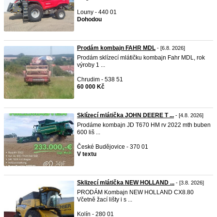
Louny - 440 01
Dohodou
Prodám kombajn FAHR MDL
- [6.8. 2026]
Prodám sklízecí mlátičku kombajn Fahr MDL, rok
výroby 1 ...
Chrudim - 538 51
60 000 Kč
Sklízecí mlátička JOHN DEERE T ...
- [4.8. 2026]
Prodáme kombajn JD T670 HM rv 2022 mth buben
600 liš ...
České Budějovice - 370 01
V textu
Sklizecí mlátička NEW HOLLAND ...
- [3.8. 2026]
PRODÁM Kombajn NEW HOLLAND CX8.80
Včetně žací lišty i s ...
Kolín - 280 01