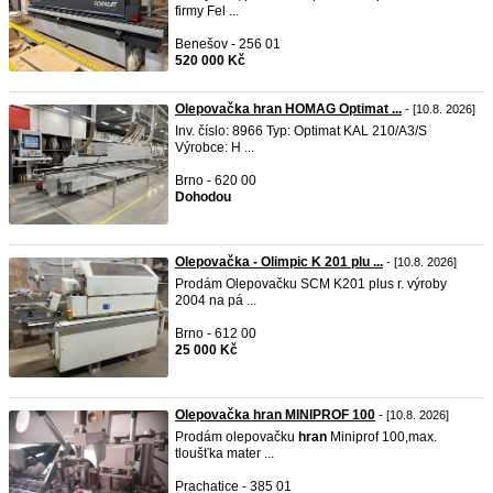
firmy Fel ...
Benešov - 256 01
520 000 Kč
Olepovačka hran HOMAG Optimat ...
- [10.8. 2026]
Inv. číslo: 8966 Typ: Optimat KAL 210/A3/S
Výrobce: H ...
Brno - 620 00
Dohodou
Olepovačka - Olimpic K 201 plu ...
- [10.8. 2026]
Prodám Olepovačku SCM K201 plus r. výroby
2004 na pá ...
Brno - 612 00
25 000 Kč
Olepovačka hran MINIPROF 100
- [10.8. 2026]
Prodám olepovačku
hran
Miniprof 100,max.
tloušťka mater ...
Prachatice - 385 01