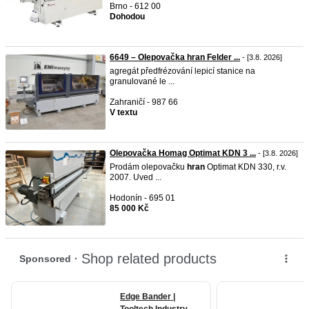
Brno - 612 00
Dohodou
6649 – Olepovačka hran Felder ...
- [3.8. 2026]
agregát předfrézování lepicí stanice na
granulované le ...
Zahraničí - 987 66
V textu
Olepovačka Homag Optimat KDN 3 ...
- [3.8. 2026]
Prodám olepovačku
hran
Optimat KDN 330, r.v.
2007. Uved ...
Hodonín - 695 01
85 000 Kč