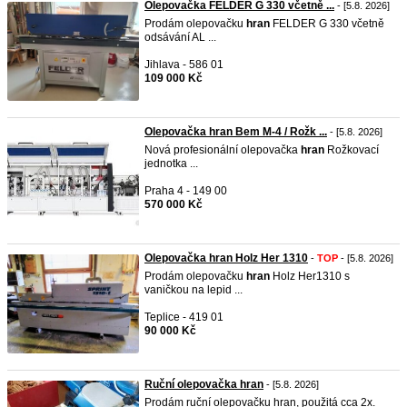
Olepovačka FELDER G 330 včetně ...
- [5.8. 2026]
Prodám olepovačku
hran
FELDER G 330 včetně
odsávání AL ...
Jihlava - 586 01
109 000 Kč
Olepovačka hran Bem M-4 / Rožk ...
- [5.8. 2026]
Nová profesionální olepovačka
hran
Rožkovací
jednotka ...
Praha 4 - 149 00
570 000 Kč
Olepovačka hran Holz Her 1310
-
TOP
- [5.8. 2026]
Prodám olepovačku
hran
Holz Her1310 s
vaničkou na lepid ...
Teplice - 419 01
90 000 Kč
Ruční olepovačka hran
- [5.8. 2026]
Prodám ruční olepovačku hran, použitá cca 2x.