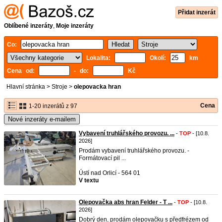
Přidat inzerát
Oblíbené inzeráty
,
Moje inzeráty
Co:
Lokalita:
Okolí:
km
Cena od:
- do:
Kč
Hlavní stránka
>
Stroje
>
olepovacka hran
Cena
1-20 inzerátů z 97
Nové inzeráty e-mailem
Vybavení truhlářského provozu. ...
-
TOP
- [10.8.
2026]
Prodám vybavení truhlářského provozu. -
Formátovací pil ...
Ústí nad Orlicí - 564 01
V textu
Olepovačka abs hran Felder - T ...
-
TOP
- [10.8.
2026]
Dobrý den, prodám olepovačku s předfrézem od