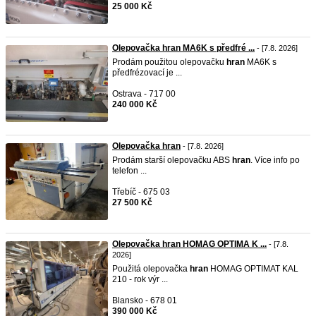
25 000 Kč
Olepovačka hran MA6K s předfré ...
- [7.8. 2026]
Prodám použitou olepovačku
hran
MA6K s
předfrézovací je ...
Ostrava - 717 00
240 000 Kč
Olepovačka hran
- [7.8. 2026]
Prodám starší olepovačku ABS
hran
. Více info po
telefon ...
Třebíč - 675 03
27 500 Kč
Olepovačka hran HOMAG OPTIMA K ...
- [7.8.
2026]
Použitá olepovačka
hran
HOMAG OPTIMAT KAL
210 - rok výr ...
Blansko - 678 01
390 000 Kč