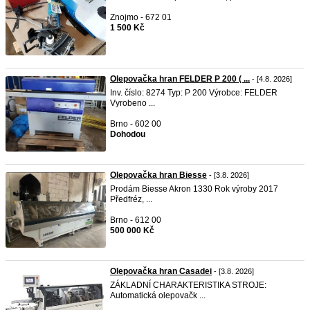
Znojmo - 672 01
1 500 Kč
Olepovačka hran FELDER P 200 ( ...
- [4.8. 2026]
Inv. číslo: 8274 Typ: P 200 Výrobce: FELDER
Vyrobeno ...
Brno - 602 00
Dohodou
Olepovačka hran Biesse
- [3.8. 2026]
Prodám Biesse Akron 1330 Rok výroby 2017
Předfréz, ...
Brno - 612 00
500 000 Kč
Olepovačka hran Casadei
- [3.8. 2026]
ZÁKLADNÍ CHARAKTERISTIKA STROJE:
Automatická olepovačk ...