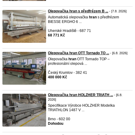
Olepovačka hran s předfrézem B ...
- [7.8. 2026]
Automatická olepovačka
hran
s předfrézem
BIESSE ERGHO 6 ...
Uherské Hradiště - 687 71
68 771 Kč
Olepovačka hran OTT Tornado TO ...
- [6.8. 2026]
Olepovačka
hran
OTT Tornado TOP –
profesionální olepová ...
Český Krumlov - 382 41
400 000 Kč
Olepovačka hran HOLZHER TRIATH ...
- [6.8.
2026]
Specifikace Výrobce HOLZHER Modelka
TRIATHLON 1487 V ...
Brno - 602 00
Dohodou