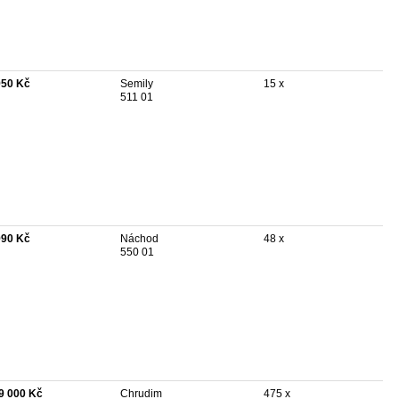
950 Kč
Semily
15 x
511 01
990 Kč
Náchod
48 x
550 01
9 000 Kč
Chrudim
475 x