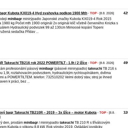
ibagr Kubota KX019-4 Hyd svahovka podkop 1900 Mth
42
-
TOP
- [8.8. 2026]
odeji
minibagr
minirýpadlo Japonské značky Kubota KX019-4 Rok 2015
 1980 kg Počet mth 1900 originál 2x originál klíč včetně červeného Knizka s
álem Hydraulický podvozek 99 až 130cm Mimoosé kopání Topeni
užená sedačka Přídav ...
 Takeuchi TB216 rok 2022 POWERTILT - 1.9t / 2 lžíce
49
-
TOP
- [8.8. 2026]
ám profesionální pásový
minibagr
(pásové minirypadlo)
takeuchi
TB 216 s
u 1,9t, roztahovacím podvozkem, hydraulickým rychloupínákem, dvěma
emi a POWERTILTEM. telefon: 732510202 Velmi dobrý stav, stroj je ihned
aven k práci, bez ...
vý bagr Takeuchi TB210R – 2019 – 3x lžíce – motor Kubota
32
-
TOP
- [8.8.
]
rý den, prodám
minibagr
/ minirypadlo
takeuchi
TB 210 R s tříválcovým
rem Kubota o výkonu 8,8 kW. Rok výroby 2019. Ovládání joysticky,