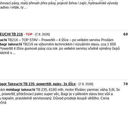
ahovací pásy, malý přesah přes pásy, pojezd želva / zajíc, hydraulické vývody
adivo / vrták, ry ...
EUCHI TB 216
64
-
TOP
- [7.8. 2026]
uchi
TB216 – TOP STAV – Powertilt – 4 lžíce – po velkém servisu Prodám
bagr
takeuchi
TB216 ve výborném technickém i vizuálním stavu. cca 1 600
Powertilt 4 lžíce gumové pásy cca rok. po velkém servisu včetně výměny čepů
delně s ...
bagr Takeuchi TB 235, powerltilt, palec, 3x lžíce
74
- [7.8. 2026]
dám
minibagr
takeuchi
TB 235, 6180 mth, motor tříválec yanmar, váha 3,6t, 3x
e, powertilt, přidržovací palec super věc, Bagr je v pěkném stavu bez vůlí a
u kapalin, pravidelně servisovaný. Důvod prodeje koupě většího. Cena
ečná