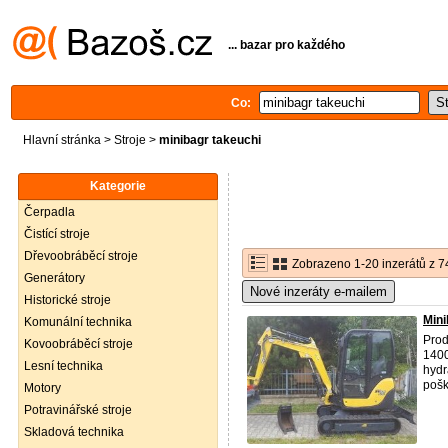
... bazar pro každého
Co:
Hlavní stránka
>
Stroje
>
minibagr takeuchi
Kategorie
Čerpadla
Čistící stroje
Dřevoobráběcí stroje
Zobrazeno 1-20 inzerátů z 7
Generátory
Nové inzeráty e-mailem
Historické stroje
Min
Komunální technika
Pro
Kovoobráběcí stroje
1400
Lesní technika
hydr
pošk
Motory
Potravinářské stroje
Skladová technika