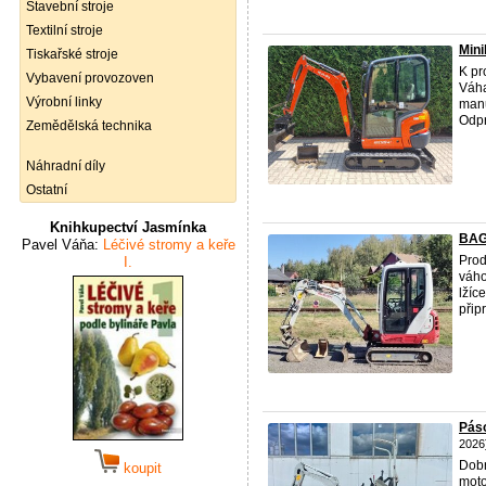
Stavební stroje
Textilní stroje
Min
Tiskařské stroje
K pr
Vybavení provozoven
Váha
Výrobní linky
manu
Odpr
Zemědělská technika
Náhradní díly
Ostatní
Knihkupectví Jasmínka
BAGR
Pavel Váňa:
Léčivé stromy a keře
Prod
I.
váho
lžíc
připr
Páso
2026
Dob
koupit
moto