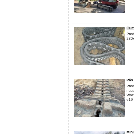
Gum
Pro
230x
Pás
Pro
nuce
Wack
e19 /
Mini