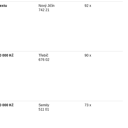
textu
Nový Jičín
92 x
742 21
0 000 Kč
Třebíč
90 x
676 02
0 000 Kč
Semily
73 x
511 01