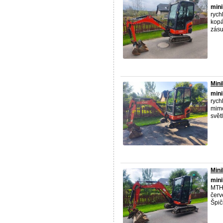
mini
rych
kopá
zásuv
Mini
mini
rych
mimo
svět
Mini
mini
MTH 
červ
Špič