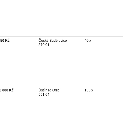
950 Kč
České Budějovice
40 x
370 01
0 000 Kč
Ústí nad Orlicí
135 x
561 64