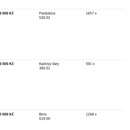
9 000 Kč
Pardubice
1657 x
530 02
9 000 Kč
Karlovy Vary
591 x
360 01
0 000 Kč
Brno
1268 x
619 00