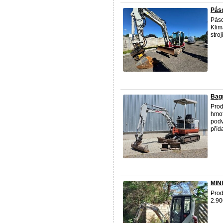
Pás
Pás
Klim
stro
Bagr
Pro
hmot
podv
příd
MIN
Prod
2.90