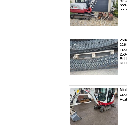
mazá
podk
po j
250
2026
Prod
250x
Rubb
Rubb
Mini
Prod
Rozt