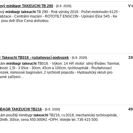
ový minibagr TAKEUCHI TB 290
V 
- [6.8. 2026]
ový
minibagr
takeuchi
TB 290 - Rok výroby 2016 - Počet motohodin 6125 -
atizace - Centrální mazání - ROTOTILT ENGCON - Upínání lžíce S45 - Ke
ji jsou dvě lžíce Cena dohodou.
 Takeuchi TB016 - roztahovací podvozek
33
- [6.8. 2026]
dám
minibagr
takeuchi
TB016. - Výkon: 14 HP, motor: silný tříválec Yanmar,
nost: 1,5t - 3 lžíce - 30cm, 45cm a 100cm, rychloupínák - Roztahovací
ozek, mimoosé bagrování, 2 rychlosti pojezdu - Hydraulický okruh pro
avné zařízení ...
IBAGR TAKEUCHI TB216
45
- [6.8. 2026]
ám použitý minibygr
takeuchi
TB216, r.v.2018, mechanický rychloupínák,
0mth, 3lžíce, cena 450.000Kč +DPH. Volejte tel.:736 415 500.