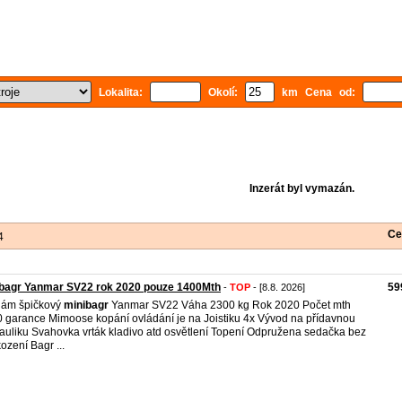
Lokalita:
Okolí:
km Cena od:
Inzerát byl vymazán.
Ce
4
ibagr Yanmar SV22 rok 2020 pouze 1400Mth
59
-
TOP
- [8.8. 2026]
dám špičkový
minibagr
Yanmar SV22 Váha 2300 kg Rok 2020 Počet mth
 garance Mimoose kopání ovládání je na Joistiku 4x Vývod na přídavnou
auliku Svahovka vrták kladivo atd osvětlení Topení Odpružena sedačka bez
ození Bagr ...