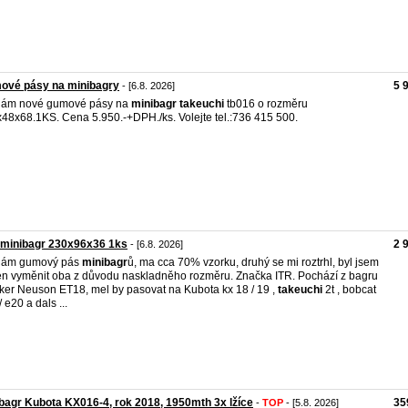
ové pásy na minibagry
5 
- [6.8. 2026]
dám nové gumové pásy na
minibagr
takeuchi
tb016 o rozměru
48x68.1KS. Cena 5.950.-+DPH./ks. Volejte tel.:736 415 500.
 minibagr 230x96x36 1ks
2 
- [6.8. 2026]
dám gumový pás
minibagr
ů, ma cca 70% vzorku, druhý se mi roztrhl, byl jsem
n vyměnit oba z důvodu naskladněho rozměru. Značka ITR. Pochází z bagru
er Neuson ET18, mel by pasovat na Kubota kx 18 / 19 ,
takeuchi
2t , bobcat
 e20 a dals ...
bagr Kubota KX016-4, rok 2018, 1950mth 3x lžíce
35
-
TOP
- [5.8. 2026]