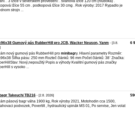
ní. . 3 lžíce v severském provedení: . svahová lžíce 120 cm (hluboká) .
opová lžíce 55 cm . podkopová lžíce 30 cmg . Rok výroby: 2017 Rypadlo je
ednom strojn ...
x96x38 Gumový pás RubberHill pro JCB, Wacker Neuson, Yanm
6 
- [3.8.
]
ám nový gumový pás RubberHill pro
minibagr
y. Hlavní parametry Rozměr:
96x38 Šířka pásu: 250 mm Rozteč článků: 96 mm Počet článků: 38¨ Značka:
erHillStav: Nový,nepoužitý Popis a výhody Kvalitní gumový pás značky
erHill s vysoko ...
bagr Takeuchi TB216
59
- [2.8. 2026]
ám pásový bagr váha 1900 kg, Rok výroby 2021, Motohodin cca 1500,
ahovaci podvozek, Povertilt , hydraulický upinák MS 01, Po servise, Jen volat