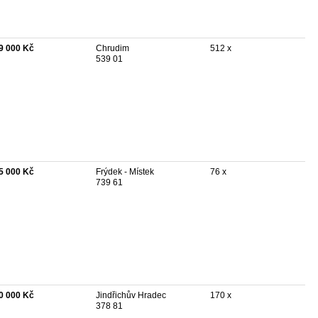
9 000 Kč
Chrudim
512 x
539 01
5 000 Kč
Frýdek - Místek
76 x
739 61
0 000 Kč
Jindřichův Hradec
170 x
378 81