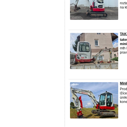
rozt
na kl
TAK
take
mini
mth 
pravi
Mini
Pro
lžíc
únik
kon