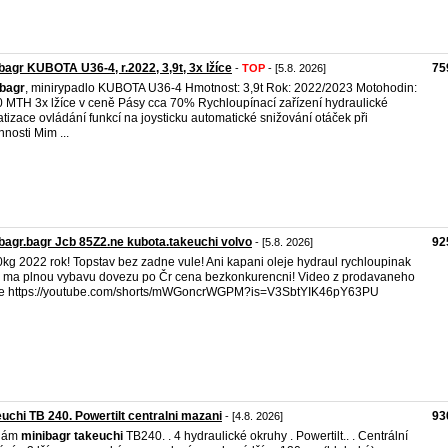
bagr KUBOTA U36-4, r.2022, 3,9t, 3x lžíce
75
-
TOP
- [5.8. 2026]
bagr
, minirypadlo KUBOTA U36-4 Hmotnost: 3,9t Rok: 2022/2023 Motohodin:
 MTH 3x lžíce v ceně Pásy cca 70% Rychloupínací zařízení hydraulické
atizace ovládání funkcí na joysticku automatické snižování otáček při
nnosti Mim ...
bagr.bagr Jcb 85Z2.ne kubota.takeuchi volvo
92
- [5.8. 2026]
kg 2022 rok! Topstav bez zadne vule! Ani kapani oleje hydraul rychloupinak
 ma plnou vybavu dovezu po Čr cena bezkonkurencni! Video z prodavaneho
je https://youtube.com/shorts/mWGoncrWGPM?is=V3SbtYIK46pY63PU
uchi TB 240. Powertilt centralni mazani
93
- [4.8. 2026]
dám
minibagr
takeuchi
TB240. . 4 hydraulické okruhy . Powertilt.. . Centrální