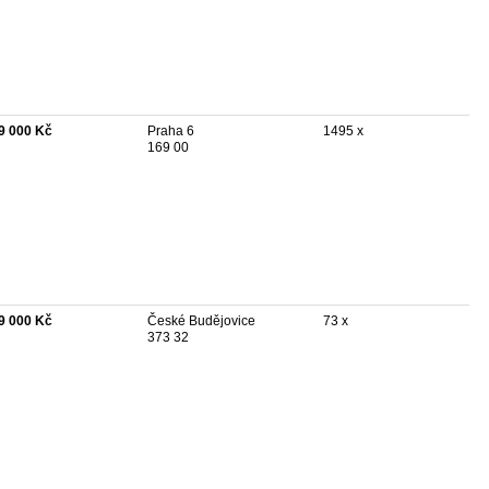
9 000 Kč
Praha 6
1495 x
169 00
9 000 Kč
České Budějovice
73 x
373 32