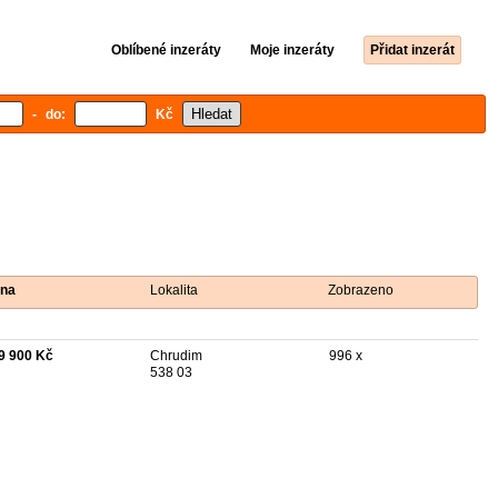
Oblíbené inzeráty
Moje inzeráty
Přidat inzerát
- do:
Kč
na
Lokalita
Zobrazeno
9 900 Kč
Chrudim
996 x
538 03