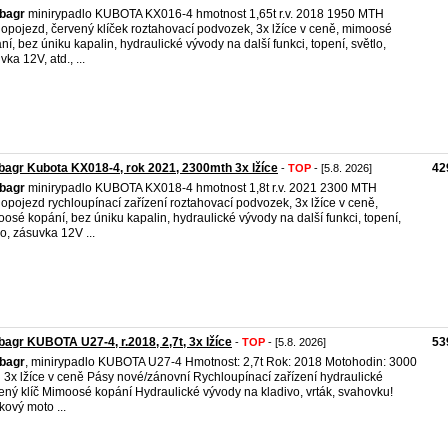
bagr
minirypadlo KUBOTA KX016-4 hmotnost 1,65t r.v. 2018 1950 MTH
lopojezd, červený klíček roztahovací podvozek, 3x lžíce v ceně, mimoosé
ní, bez úniku kapalin, hydraulické vývody na další funkci, topení, světlo,
ka 12V, atd., ...
bagr Kubota KX018-4, rok 2021, 2300mth 3x lžíce
42
-
TOP
- [5.8. 2026]
bagr
minirypadlo KUBOTA KX018-4 hmotnost 1,8t r.v. 2021 2300 MTH
lopojezd rychloupínací zařízení roztahovací podvozek, 3x lžíce v ceně,
osé kopání, bez úniku kapalin, hydraulické vývody na další funkci, topení,
lo, zásuvka 12V ...
bagr KUBOTA U27-4, r.2018, 2,7t, 3x lžíce
53
-
TOP
- [5.8. 2026]
bagr
, minirypadlo KUBOTA U27-4 Hmotnost: 2,7t Rok: 2018 Motohodin: 3000
3x lžíce v ceně Pásy nové/zánovní Rychloupínací zařízení hydraulické
ený klíč Mimoosé kopání Hydraulické vývody na kladivo, vrták, svahovku!
kový moto ...