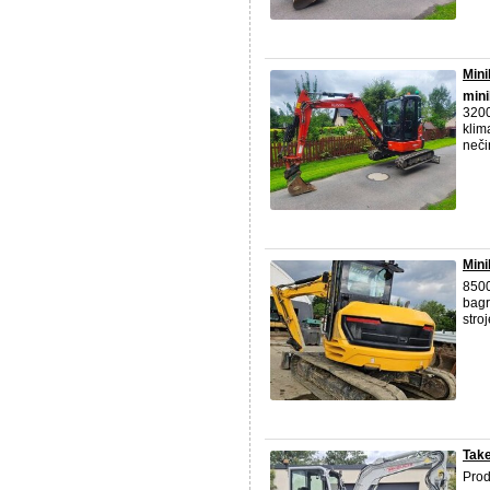
Mini
mini
3200
klim
neči
Mini
8500
bagr
stro
Take
Pro