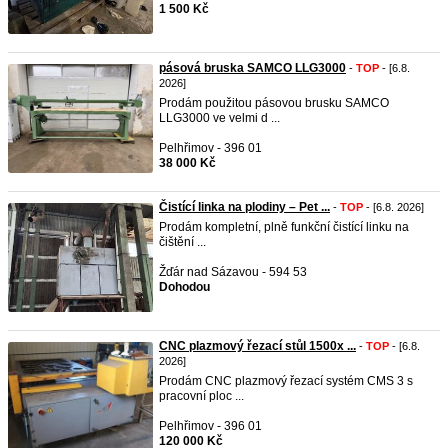
1 500 Kč
pásová bruska SAMCO LLG3000
-
TOP
- [6.8.
2026]
Prodám použitou pásovou brusku SAMCO
LLG3000 ve velmi d ...
Pelhřimov - 396 01
38 000 Kč
Čistící linka na plodiny – Pet ...
-
TOP
- [6.8. 2026]
Prodám kompletní, plně funkční čistící linku na
čištění ...
Žďár nad Sázavou - 594 53
Dohodou
CNC plazmový řezací stůl 1500x ...
-
TOP
- [6.8.
2026]
Prodám CNC plazmový řezací systém CMS 3 s
pracovní ploc ...
Pelhřimov - 396 01
120 000 Kč