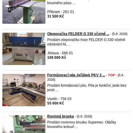
brusného pásu ...
Příbram - 261 01
31 500 Kč
Olepovačka FELDER G 330 včetně ...
- [5.8. 2026]
Prodám olepovačku hran FELDER G 330 včetně
odsávání AL ...
Jihlava - 586 01
109 000 Kč
Formátovací pila Jeřábek PKV 3 ...
-
TOP
- [5.8.
2026]
Prodám formátovací pilu. Pila je funkční, jede bez
prob ...
Vsetín - 756 03
55 000 Kč
Rovinná bruska
- [5.8. 2026]
Prodám rovinnou brusku Supemec. Otáčky
brusného kotouč ...