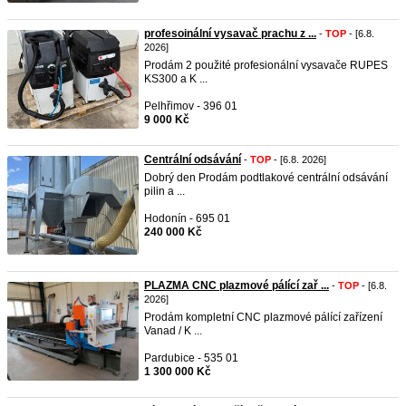
profesoinální vysavač prachu z ...
-
TOP
- [6.8.
2026]
Prodám 2 použité profesionální vysavače RUPES
KS300 a K ...
Pelhřimov - 396 01
9 000 Kč
Centrální odsávání
-
TOP
- [6.8. 2026]
Dobrý den Prodám podtlakové centrální odsávání
pilin a ...
Hodonín - 695 01
240 000 Kč
PLAZMA CNC plazmové pálící zař ...
-
TOP
- [6.8.
2026]
Prodám kompletní CNC plazmové pálící zařízení
Vanad / K ...
Pardubice - 535 01
1 300 000 Kč