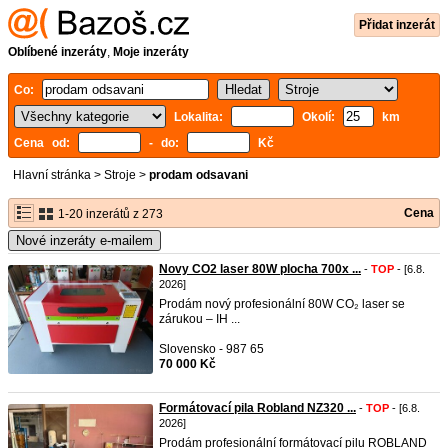
Přidat inzerát
Oblíbené inzeráty
,
Moje inzeráty
Co:
Lokalita:
Okolí:
km
Cena od:
- do:
Kč
Hlavní stránka
>
Stroje
>
prodam odsavani
Cena
1-20 inzerátů z 273
Nové inzeráty e-mailem
Novy CO2 laser 80W plocha 700x ...
-
TOP
- [6.8.
2026]
Prodám nový profesionální 80W CO₂ laser se
zárukou – IH ...
Slovensko - 987 65
70 000 Kč
Formátovací pila Robland NZ320 ...
-
TOP
- [6.8.
2026]
Prodám profesionální formátovací pilu ROBLAND