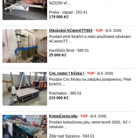
NZ3200 vč ...
Praha - západ - 252 41
179 000 Kč
Odsávání ACword FT404
-
TOP
- [6.8. 2026]
Prodám plně funkční a málo používané odsávání
ACword FT ...
Havlíčkův Brod - 580 01
25 000 Kč
Cnc router ( frézka )
-
TOP
- [6.8. 2026]
Prodám Cnc frézku na zakázku postavenou. Plně
funkční, ...
Prachatice - 385 01
215 000 Kč
Kotoučovou pilu
-
TOP
- [6.8. 2026]
Prodám kotoučovou pilu, velmi levně 2000,- Kč +
odsáván ...
Žďár nad Sázavou - 594 01