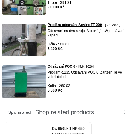
Tábor - 391 81
20 000 Kč
Prodám odsávání Acviro FT 200
- [5.8. 2026]
Odsávaní na dva stroje. Motor 1,1 kW, odsávací
kapaci ...
Jičín - 508 01
8 400 Kč
Odsávání POC 6
- [5.8. 2026]
Prodám č.235 Odsávání POC 6. Zařízení je ve
velmi dobré ...
Kolín - 280 02
6 000 Kč