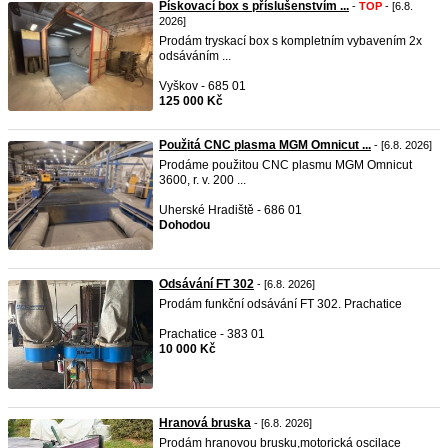
Pískovací box s příslušenstvím ...
-
TOP
- [6.8.
2026]
Prodám tryskací box s kompletním vybavením 2x
odsáváním ...
Vyškov - 685 01
125 000 Kč
Použitá CNC plasma MGM Omnicut ...
- [6.8. 2026]
Prodáme použitou CNC plasmu MGM Omnicut
3600, r. v. 200 ...
Uherské Hradiště - 686 01
Dohodou
Odsávání FT 302
- [6.8. 2026]
Prodám funkční odsávání FT 302. Prachatice
Prachatice - 383 01
10 000 Kč
Hranová bruska
- [6.8. 2026]
Prodám hranovou brusku,motorická oscilace