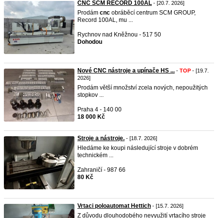
CNC SCM RECORD 100AL
- [20.7. 2026]
Prodám
cnc
obráběcí centrum SCM GROUP,
Record 100AL, mu ...
Rychnov nad Kněžnou - 517 50
Dohodou
Nové CNC nástroje a upínače HS ...
-
TOP
- [19.7.
2026]
Prodám větší množství zcela nových, nepoužitých
stopkov ...
Praha 4 - 140 00
18 000 Kč
Stroje a nástroje.
- [18.7. 2026]
Hledáme ke koupi následující stroje v dobrém
technickém ...
Zahraničí - 987 66
80 Kč
Vrtaci poloautomat Hettich
- [15.7. 2026]
Z důvodu dlouhodobého nevyužití vrtacího stroje