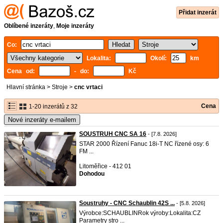
Přidat inzerát
Oblíbené inzeráty
,
Moje inzeráty
Co:
Lokalita:
Okolí:
km
Cena od:
- do:
Kč
Hlavní stránka
>
Stroje
>
cnc vrtaci
Cena
1-20 inzerátů z 32
Nové inzeráty e-mailem
SOUSTRUH CNC SA 16
- [7.8. 2026]
STAR 2000 Řízení Fanuc 18i-T NC řízené osy: 6
FM ...
Litoměřice - 412 01
Dohodou
Soustruhy - CNC Schaublin 42S ...
- [5.8. 2026]
Výrobce:SCHAUBLINRok výroby:Lokalita:CZ
Parametry stro ...