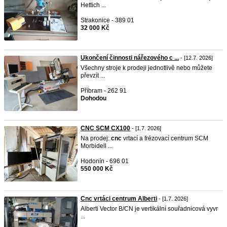
Hettich ...
Strakonice - 389 01
32 000 Kč
Ukončení činnosti nářezového c ...
- [12.7. 2026]
Všechny stroje k prodeji jednotlivě nebo můžete
převzít ...
Příbram - 262 91
Dohodou
CNC SCM CX100
- [1.7. 2026]
Na prodej:
cnc
vrtací a frézovací centrum SCM
Morbidell ...
Hodonín - 696 01
550 000 Kč
Cnc vrtáci centrum Alberti
- [1.7. 2026]
Alberti Vector B/CN je vertikální souřadnicová vyvr
...