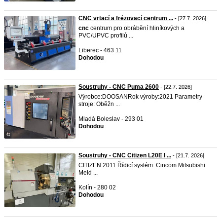
CNC vrtací a frézovací centrum ...
- [27.7. 2026]
cnc
centrum pro obrábění hliníkových a
PVC/UPVC profilů ...
Liberec - 463 11
Dohodou
Soustruhy - CNC Puma 2600
- [22.7. 2026]
Výrobce:DOOSANRok výroby:2021 Parametry
stroje: Oběžn ...
Mladá Boleslav - 293 01
Dohodou
Soustruhy - CNC Citizen L20E I ...
- [21.7. 2026]
CITIZEN 2011 Řídicí systém: Cincom Mitsubishi
Meld ...
Kolín - 280 02
Dohodou