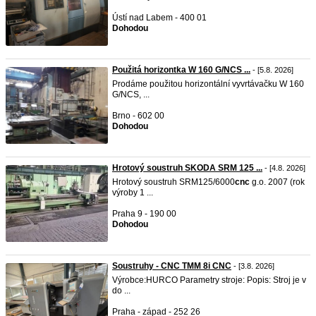
Ústí nad Labem - 400 01
Dohodou
Použitá horizontka W 160 G/NCS ...
- [5.8. 2026]
Prodáme použitou horizontální vyvrtávačku W 160
G/NCS, ...
Brno - 602 00
Dohodou
Hrotový soustruh SKODA SRM 125 ...
- [4.8. 2026]
Hrotový soustruh SRM125/6000
cnc
g.o. 2007 (rok
výroby 1 ...
Praha 9 - 190 00
Dohodou
Soustruhy - CNC TMM 8i CNC
- [3.8. 2026]
Výrobce:HURCO Parametry stroje: Popis: Stroj je v
do ...
Praha - západ - 252 26