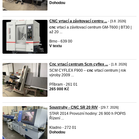
Dohodou
CNC vrtací a závitovací centru ...
- [3.8. 2026]
cnc
vrtací a závitovací centrum GM-T600 | BT30 |
až 20 ...
Brno - 639 00
V textu
Cnc vrtací centrum Scm cyflex ...
- [1.8. 2026]
SCM CYFLEX F900 –
cnc
vrtací centrum | rok
výroby 2009 ...
Příbram - 261 01
265 000 Kč
Soustruhy - CNC SR 20 RIV
- [29.7. 2026]
STAR 2014 Provozní hodiny: 26 900 h POPIS
Řízení ...
Kladno - 272 01
Dohodou