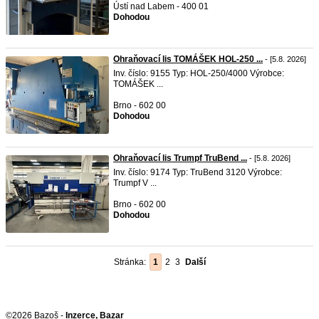
Ústí nad Labem - 400 01
Dohodou
Ohraňovací lis TOMÁŠEK HOL-250 ...
- [5.8. 2026]
Inv. číslo: 9155 Typ: HOL-250/4000 Výrobce:
TOMÁŠEK ...
Brno - 602 00
Dohodou
Ohraňovací lis Trumpf TruBend ...
- [5.8. 2026]
Inv. číslo: 9174 Typ: TruBend 3120 Výrobce:
Trumpf V ...
Brno - 602 00
Dohodou
Stránka:
1
2
3
Další
©2026 Bazoš -
Inzerce, Bazar