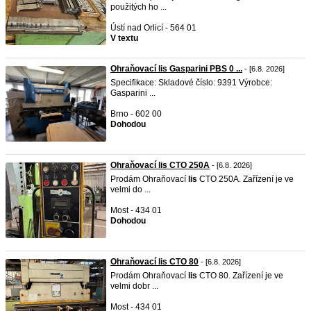
použitých ho ...
Ústí nad Orlicí - 564 01
V textu
Ohraňovací lis Gasparini PBS 0 ...
- [6.8. 2026]
Specifikace: Skladové číslo: 9391 Výrobce:
Gasparini ...
Brno - 602 00
Dohodou
Ohraňovací lis CTO 250A
- [6.8. 2026]
Prodám Ohraňovací
lis
CTO 250A. Zařízení je ve
velmi do ...
Most - 434 01
Dohodou
Ohraňovací lis CTO 80
- [6.8. 2026]
Prodám Ohraňovací
lis
CTO 80. Zařízení je ve
velmi dobr ...
Most - 434 01