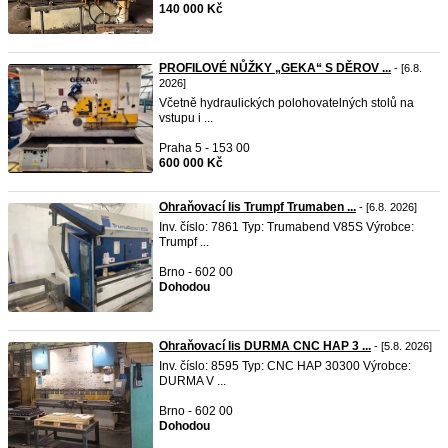
140 000 Kč
PROFILOVÉ NŮŽKY „GEKA“ S DĚROV ...
- [6.8.
2026]
Včetně hydraulických polohovatelných stolů na
vstupu i ...
Praha 5 - 153 00
600 000 Kč
Ohraňovací lis Trumpf Trumaben ...
- [6.8. 2026]
Inv. číslo: 7861 Typ: Trumabend V85S Výrobce:
Trumpf ...
Brno - 602 00
Dohodou
Ohraňovací lis DURMA CNC HAP 3 ...
- [5.8. 2026]
Inv. číslo: 8595 Typ: CNC HAP 30300 Výrobce:
DURMA V ...
Brno - 602 00
Dohodou