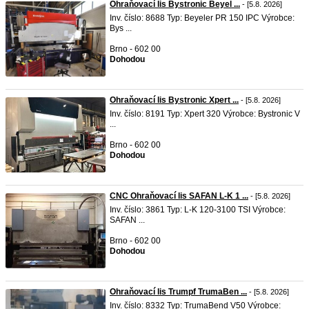
Ohraňovací lis Bystronic Beyel ...
- [5.8. 2026]
Inv. číslo: 8688 Typ: Beyeler PR 150 IPC Výrobce:
Bys ...
Brno - 602 00
Dohodou
Ohraňovací lis Bystronic Xpert ...
- [5.8. 2026]
Inv. číslo: 8191 Typ: Xpert 320 Výrobce: Bystronic V
...
Brno - 602 00
Dohodou
CNC Ohraňovací lis SAFAN L-K 1 ...
- [5.8. 2026]
Inv. číslo: 3861 Typ: L-K 120-3100 TSI Výrobce:
SAFAN ...
Brno - 602 00
Dohodou
Ohraňovací lis Trumpf TrumaBen ...
- [5.8. 2026]
Inv. číslo: 8332 Typ: TrumaBend V50 Výrobce: