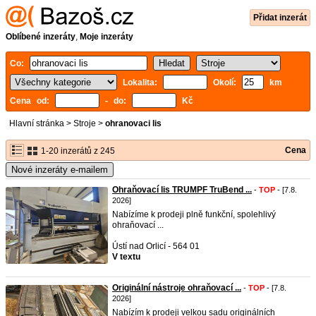
Přidat inzerát
Oblíbené inzeráty
,
Moje inzeráty
Co:
Lokalita:
Okolí:
km
Cena od:
- do:
Kč
Hlavní stránka
>
Stroje
>
ohranovaci lis
Cena
1-20 inzerátů z 245
Nové inzeráty e-mailem
Ohraňovací lis TRUMPF TruBend ...
-
TOP
- [7.8.
2026]
Nabízíme k prodeji plně funkční, spolehlivý
ohraňovací ...
Ústí nad Orlicí - 564 01
V textu
Originální nástroje ohraňovací ...
-
TOP
- [7.8.
2026]
Nabízím k prodeji velkou sadu originálních