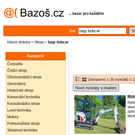
... bazar pro každého
Co:
Hlavní stránka
>
Stroje
>
bagr bobcat
Kategorie
Čerpadla
Čistící stroje
Dřevoobráběcí stroje
Zobrazeno 1-20 inzerátů z 1
Generátory
Nové inzeráty e-mailem
Historické stroje
Mini
Komunální technika
Nabí
Kovoobráběcí stroje
stav
Lesní technika
zahr
Model
Motory
Potravinářské stroje
Skladová technika