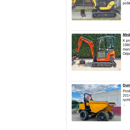
poš
Min
K pr
1980
manu
Odpr
Dum
Prod
2014
rych
...