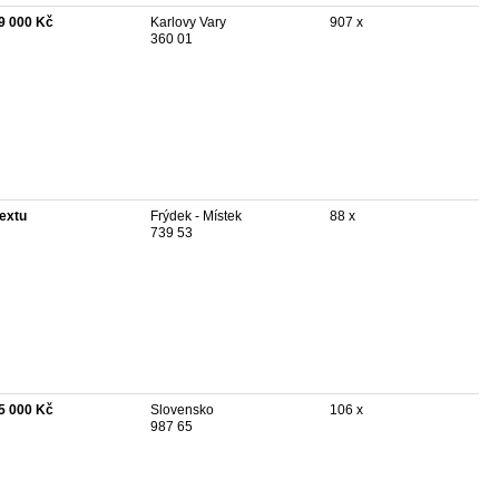
9 000 Kč
Karlovy Vary
907 x
360 01
textu
Frýdek - Místek
88 x
739 53
5 000 Kč
Slovensko
106 x
987 65