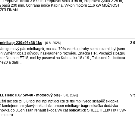
 t, Přepravní délka 3.872 m, Přepravní šířka 0.98 m, Přepravní výška 2.25 m,
a pásů 230 mm, Ochrana řidiče Kabina, Výkon motoru 11.6 kW MOŽNOST
ITÍ FINAN ...
 minibagr 230x96x36 1ks
2 
- [6.8. 2026]
dám gumový pás mini
bagr
ů, ma cca 70% vzorku, druhý se mi roztrhl, byl jsem
n vyměnit oba z důvodu naskladněho rozměru. Značka ITR. Pochází z
bagr
u
er Neuson ET18, mel by pasovat na Kubota kx 18 / 19 , Takeuchi 2t ,
bobcat
 e20 a dals ...
L Helix HX7 5w-40 - motorový olej
V 
- [5.8. 2026]
žití do: sdi tdi 3.0 tdci hdi hpi hpt dci cdi tsi tfsi mpi iveco sklápěč sklopka
č kontejneru smykový nakladač dumper mini
bagr
bagr
sekačka dodávka
hovka do 3,5t nissan renault škoda vw cat
bobcat
jcb SHELL HELIX HX7 5W-
 motoro ...