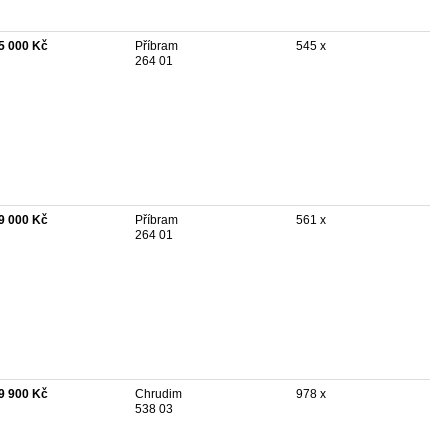
5 000 Kč
Příbram
545 x
264 01
9 000 Kč
Příbram
561 x
264 01
9 900 Kč
Chrudim
978 x
538 03