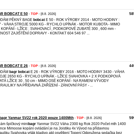
R BOBCAT E 50
58
-
TOP
- [8.8. 2026]
DÁM PĚKNÝ BAGE
bobcat
E 50 - ROK VÝROBY 2014 - MOTO HODINY :
7 - VÁHA STROJE 5000 KG - RYCHLO UPÍNÁK - MOTOR KUBOTA - MIMO
 KOPÁNÍ - LŽÍCE : SVAHOVACÍ , PODKOPOVÉ ZUBATÉ 300 , 600 mm -
NOST ZAJIŠTĚNÍ DOPRAVY - KONTAKT 604 546 97 ...
R BOBCAT E 26
44
-
TOP
- [8.8. 2026]
ODÁM
bagr
bobcat
E 26 - ROK VÝROBY 2016 - MOTO HODINY 3430 - VÁHA
OJE 2650 KG - RYCHLO UPÍNÁK - LŽÍCE SVAHOVKA + 2 X PODKOPOVÁ
ATÁ LŽÍCE 30 , 50 cm - MIMO OSÉ KOPÁNÍ - NA RAMENI VÝVODY
RAULIKY NA PŘÍDAVNÁ ZAŘÍZENÍ - ZÁNOVNÍ PÁSY - ...
ibagr Yanmar SV22 rok 2020 pouze 1400Mth
59
-
TOP
- [8.8. 2026]
ám špičkový mini
bagr
Yanmar SV22 Váha 2300 kg Rok 2020 Počet mth 1400
nce Mimoose kopání ovládání je na Joistiku 4x Vývod na přídavnou
auliku Svahovka vrták kladivo atd osvětlení Topení Odpružena sedačka bez