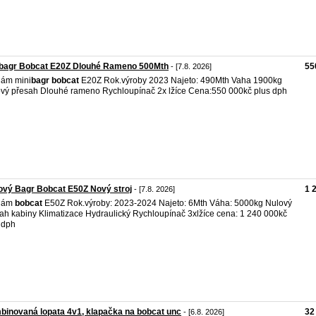
ibagr Bobcat E20Z Dlouhé Rameno 500Mth
55
- [7.8. 2026]
dám mini
bagr
bobcat
E20Z Rok.výroby 2023 Najeto: 490Mth Vaha 1900kg
vý přesah Dlouhé rameno Rychloupínač 2x lžíce Cena:550 000kč plus dph
vý Bagr Bobcat E50Z Nový stroj
1 
- [7.8. 2026]
dám
bobcat
E50Z Rok.výroby: 2023-2024 Najeto: 6Mth Váha: 5000kg Nulový
ah kabiny Klimatizace Hydraulický Rychloupínač 3xlžíce cena: 1 240 000kč
 dph
inovaná lopata 4v1, klapačka na bobcat unc
32
- [6.8. 2026]