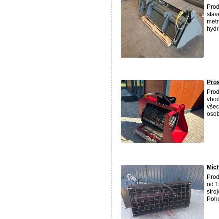
Prod
stav
metr
hydra
Pros
Prod
vhod
všec
osob
Mích
Prod
od 1
stro
Poho