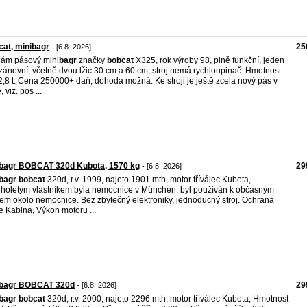
at, minibagr
25
- [6.8. 2026]
ám pásový mini
bagr
značky
bobcat
X325, rok výroby 98, plně funkční, jeden
zánovní, včetně dvou lžic 30 cm a 60 cm, stroj nemá rychloupinač. Hmotnost
2,8 t. Cena 250000+ daň, dohoda možná. Ke stroji je ještě zcela nový pás v
 viz. pos ...
ibagr BOBCAT 320d Kubota, 1570 kg
29
- [6.8. 2026]
bagr
bobcat
320d, r.v. 1999, najeto 1901 mth, motor tříválec Kubota,
holetým vlastníkem byla nemocnice v München, byl používán k občasným
em okolo nemocnice. Bez zbytečný elektroniky, jednoduchý stroj. Ochrana
če Kabina, Výkon motoru ...
ibagr BOBCAT 320d
29
- [6.8. 2026]
bagr
bobcat
320d, r.v. 2000, najeto 2296 mth, motor tříválec Kubota, Hmotnost