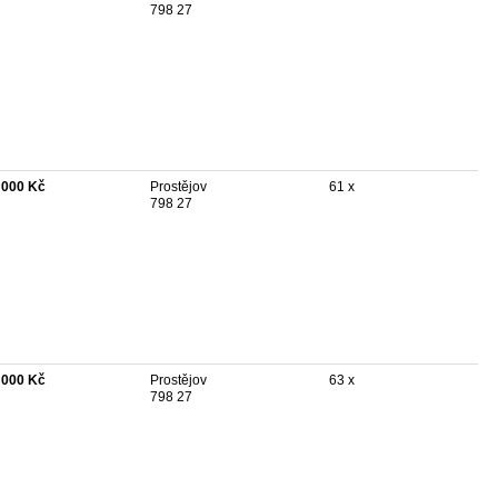
798 27
 000 Kč
Prostějov
61 x
798 27
 000 Kč
Prostějov
63 x
798 27