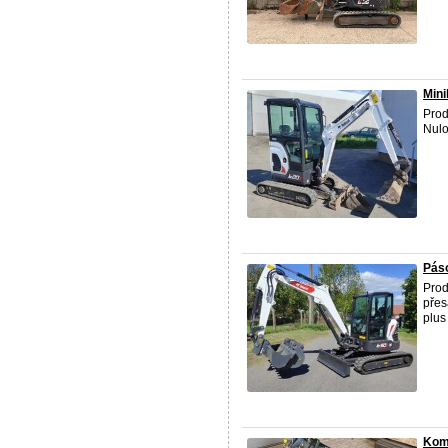
Min
Pro
Nulo
Páso
Pro
přes
plus
Komb