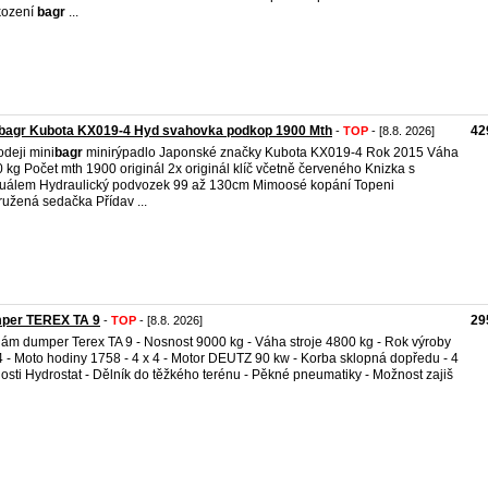
kození
bagr
...
ibagr Kubota KX019-4 Hyd svahovka podkop 1900 Mth
42
-
TOP
- [8.8. 2026]
odeji mini
bagr
minirýpadlo Japonské značky Kubota KX019-4 Rok 2015 Váha
 kg Počet mth 1900 originál 2x originál klíč včetně červeného Knizka s
álem Hydraulický podvozek 99 až 130cm Mimoosé kopání Topeni
užená sedačka Přídav ...
per TEREX TA 9
29
-
TOP
- [8.8. 2026]
ám dumper Terex TA 9 - Nosnost 9000 kg - Váha stroje 4800 kg - Rok výroby
 - Moto hodiny 1758 - 4 x 4 - Motor DEUTZ 90 kw - Korba sklopná dopředu - 4
losti Hydrostat - Dělník do těžkého terénu - Pěkné pneumatiky - Možnost zajiš