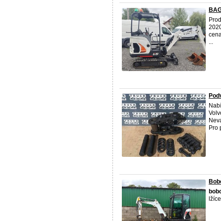
BAGR
Prod
2020
cena
...
Podv
Nabí
Volv
Neva
Pro 
Bobc
bob
lžíc