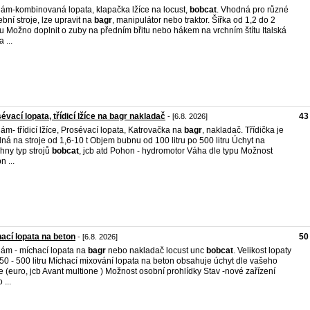
ám-kombinovaná lopata, klapačka lžíce na locust,
bobcat
. Vhodná pro různé
ební stroje, lze upravit na
bagr
, manipulátor nebo traktor. Šířka od 1,2 do 2
u Možno doplnit o zuby na předním břitu nebo hákem na vrchním štítu Italská
 ...
évací lopata, třídicí lžíce na bagr nakladač
43
- [6.8. 2026]
ám- třídicí lžíce, Prosévací lopata, Katrovačka na
bagr
, nakladač. Třídička je
ná na stroje od 1,6-10 t Objem bubnu od 100 litru po 500 litru Úchyt na
hny typ strojů
bobcat
, jcb atd Pohon - hydromotor Váha dle typu Možnost
n ...
ací lopata na beton
50
- [6.8. 2026]
ám - míchací lopata na
bagr
nebo nakladač locust unc
bobcat
. Velikost lopaty
50 - 500 litru Míchací mixování lopata na beton obsahuje úchyt dle vašeho
je (euro, jcb Avant multione ) Možnost osobní prohlídky Stav -nové zařízení
 ...