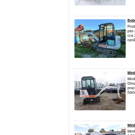
Bobc
Prod
pás 
cca 
ceně,
Min
Mini
Dlou
prac
řidi
Min
Mini