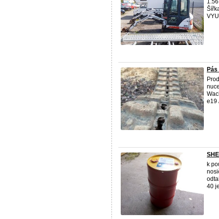
1.56
Šířk
VYUŽ
Pás
Pro
nuce
Wack
e19 /
SHEL
k pou
nosi
odta
40 je