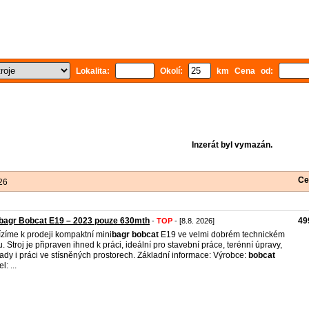
Lokalita:
Okolí:
km Cena od:
Inzerát byl vymazán.
Ce
26
bagr Bobcat E19 – 2023 pouze 630mth
49
-
TOP
- [8.8. 2026]
zíme k prodeji kompaktní mini
bagr
bobcat
E19 ve velmi dobrém technickém
u. Stroj je připraven ihned k práci, ideální pro stavební práce, terénní úpravy,
ady i práci ve stísněných prostorech. Základní informace: Výrobce:
bobcat
: ...