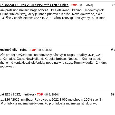
 Bobcat E19 rok 2020 / 1950mth / 1.9t / 3 lžíce
36
-
TOP
- [8.8. 2026]
ám profesionální mini
bagr
bobcat
E19 s otevřenou kabinou, modelový rok
. Plně funkční stroj, který je ihned připraven k práci. Nově dovezeno, akční
! 3 lžíce v ceně! telefon: 732 510 202 - váha 1885 kg - rok výroby 2019, mod
ozkové díly - rolna
V 
-
TOP
- [8.8. 2026]
zím prodej nových rolek na podvozky pásových
bagr
u. Značky: JCB, CAT,
o, Komatsu, Case, NewHolland, Kubota,
bobcat
, Neusson, Kramer apod.
hejte mě kontaktovat telefonicky nebo na whatsapp. Termíny dodání 2-4 dny.
poptávku ...
at E26 / 2022, minibagr
67
-
TOP
- [8.8. 2026]
cat
E26 / 2022, mini
bagr
Rok výroby: 2022 1 060 motohodin 100% stav 3×
e Prohlídka je možná každý den. Po prohlídce je možné zajistit dopravu