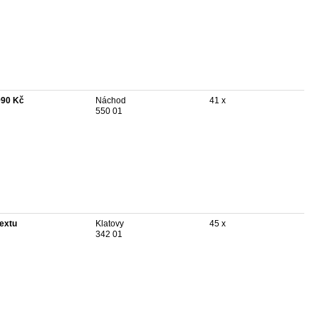
990 Kč
Náchod
41 x
550 01
textu
Klatovy
45 x
342 01