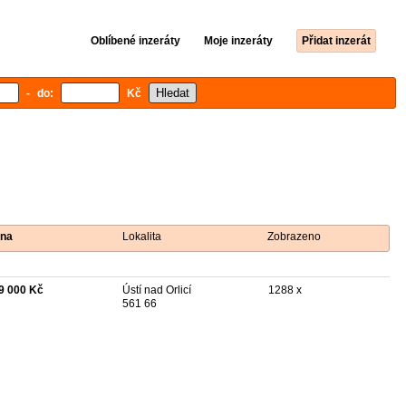
Oblíbené inzeráty
Moje inzeráty
Přidat inzerát
- do:
Kč
na
Lokalita
Zobrazeno
9 000 Kč
Ústí nad Orlicí
1288 x
561 66