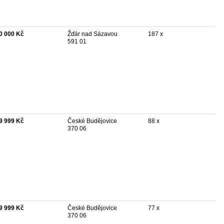
0 000 Kč
Žďár nad Sázavou
187 x
591 01
9 999 Kč
České Budějovice
88 x
370 06
9 999 Kč
České Budějovice
77 x
370 06