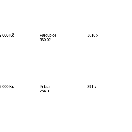
9 000 Kč
Pardubice
1616 x
530 02
5 000 Kč
Příbram
891 x
264 01