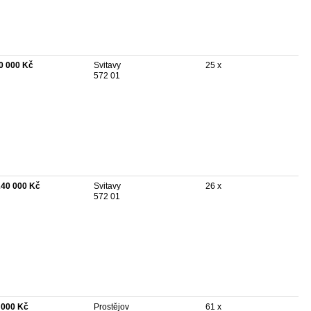
0 000 Kč
Svitavy
25 x
572 01
240 000 Kč
Svitavy
26 x
572 01
 000 Kč
Prostějov
61 x