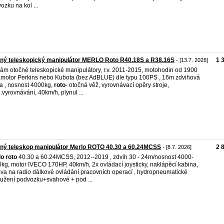
ozku na kol ...
ný teleskopický manipulátor MERLO Roto R40.18S a R38.16S
1 
- [13.7. 2026]
ám otočné teleskopické manipulátory, r.v. 2011-2015, motohodin od 1900
d,motor Perkins nebo Kubota (bez AdBLUE) dle typu 100PS , 16m zdvihová
a , nosnost 4000kg,
roto
- otočná věž, vyrovnávací opěry stroje,
.vyrovnávání, 40km/h, plynul ...
ný teleskop manipulátor Merlo ROTO 40.30 a 60.24MCSS
2 
- [8.7. 2026]
lo
roto
40.30 a 60.24MCSS, 2012--2019 , zdvih 30 - 24m/nosnost 4000-
kg, motor IVECO 170HP, 40km/h, 2x ovládací joysticky, naklápěcí kabina,
va na radio dálkové ovládání pracovních operací , hydropneumatické
užení podvozku+svahové + pod ...