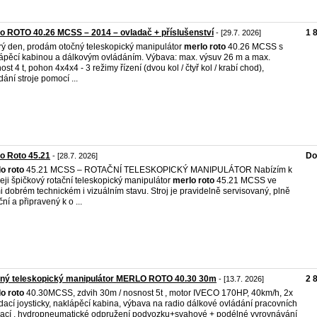
o ROTO 40.26 MCSS – 2014 – ovladač + příslušenství
1 
- [29.7. 2026]
ý den, prodám otočný teleskopický manipulátor
merlo
roto
40.26 MCSS s
ápěcí kabinou a dálkovým ovládáním. Výbava: max. výsuv 26 m a max.
ost 4 t, pohon 4x4x4 - 3 režimy řízení (dvou kol / čtyř kol / krabí chod),
dání stroje pomocí ...
o Roto 45.21
Do
- [28.7. 2026]
lo
roto
45.21 MCSS – ROTAČNÍ TELESKOPICKÝ MANIPULÁTOR Nabízím k
eji špičkový rotační teleskopický manipulátor
merlo
roto
45.21 MCSS ve
i dobrém technickém i vizuálním stavu. Stroj je pravidelně servisovaný, plně
ční a připravený k o ...
čný teleskopický manipulátor MERLO ROTO 40.30 30m
2 
- [13.7. 2026]
lo
roto
40.30MCSS, zdvih 30m / nosnost 5t , motor IVECO 170HP, 40km/h, 2x
dací joysticky, naklápěcí kabina, výbava na radio dálkové ovládání pracovních
ací , hydropneumatické odpružení podvozku+svahové + podélné vyrovnávání