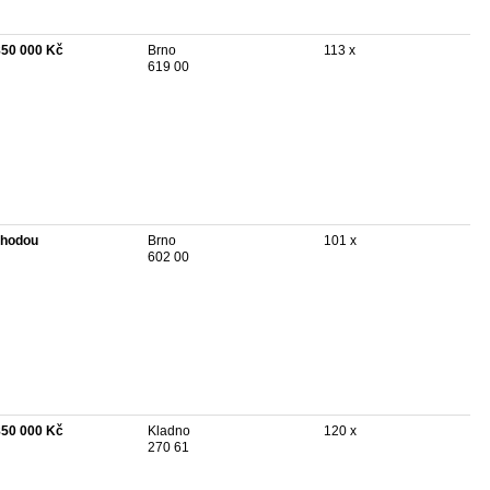
850 000 Kč
Brno
113 x
619 00
hodou
Brno
101 x
602 00
850 000 Kč
Kladno
120 x
270 61