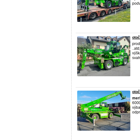
podv
otoč
prod
..at
výšk
svah
otoč
mer
6000
výba
odpr