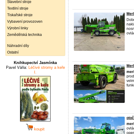
Stavební stroje
Textilní stroje
Merl
Tiskařské stroje
Dobr
Vybavení provozoven
nakl
Výrobní linky
nosn
ovlá
Zemědělská technika
Náhradní díly
Ostatní
Knihkupectví Jasmínka
Merl
Pavel Váňa:
Léčivé stromy a keře
mer
I.
prod
velm
funk
oto
mer
ovlá
koupit
oper