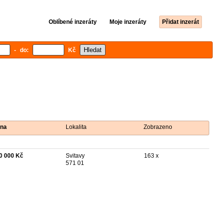
Oblíbené inzeráty
Moje inzeráty
Přidat inzerát
- do:
Kč
na
Lokalita
Zobrazeno
0 000 Kč
Svitavy
163 x
571 01