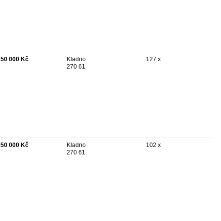
350 000 Kč
Kladno
127 x
270 61
850 000 Kč
Kladno
102 x
270 61