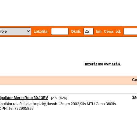
Lokalita:
Okolí:
km Cena od:
Inzerát byl vymazán.
Ce
pulátor Merlo Roto 30.13EV
38
- [2.8. 2026]
pulátor rotační,teleskopický,dosah 13m,r.v.2002,9tis MTH.Cena 380tis
DPH. Tel:722905899