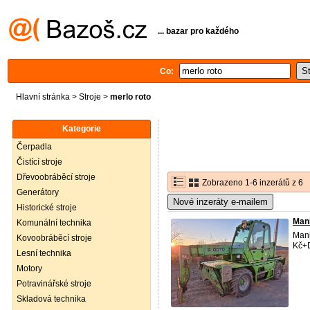
... bazar pro každého
Co:
Hlavní stránka
>
Stroje
>
merlo roto
Kategorie
Čerpadla
Čistící stroje
Dřevoobráběcí stroje
Zobrazeno 1-6 inzerátů z 6
Generátory
Nové inzeráty e-mailem
Historické stroje
Mani
Komunální technika
Mani
Kovoobráběcí stroje
Kč+
Lesní technika
Motory
Potravinářské stroje
Skladová technika